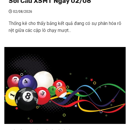
Soi Cầu XSMT Ngày 02/08
02/08/2026
Thống kê cho thấy bảng kết quả đang có sự phân hóa rõ
rệt giữa các cặp lô chạy mượt...