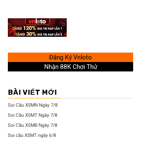
viết
cho:
Đăng Ký Vnloto
Nhận 88K Chơi Thử
BÀI VIẾT MỚI
Soi Cầu XSMN Ngày 7/8
Soi Cầu XSMT Ngày 7/8
Soi Cầu XSMB Ngày 7/8
Soi cầu XSMT ngày 6/8