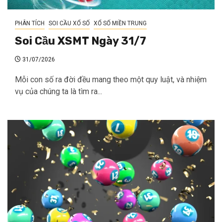
PHÂN TÍCH
SOI CẦU XỔ SỐ
XỔ SỐ MIỀN TRUNG
Soi Cầu XSMT Ngày 31/7
31/07/2026
Mỗi con số ra đời đều mang theo một quy luật, và nhiệm
vụ của chúng ta là tìm ra...