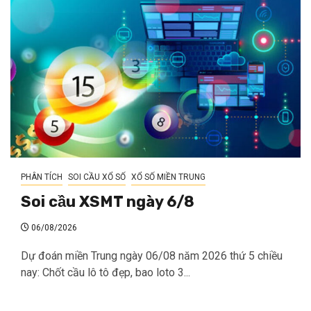
PHÂN TÍCH
SOI CẦU XỔ SỐ
XỔ SỐ MIỀN TRUNG
Soi cầu XSMT ngày 6/8
06/08/2026
Dự đoán miền Trung ngày 06/08 năm 2026 thứ 5 chiều
nay: Chốt cầu lô tô đẹp, bao loto 3...