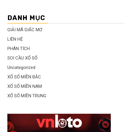
DANH MỤC
GIẢI MÃ GIẤC MƠ
LIÊN HỆ
PHÂN TÍCH
SOI CẦU XỔ SỐ
Uncategorized
XỔ SỐ MIỀN BẮC
XỔ SỐ MIỀN NAM
XỔ SỐ MIỀN TRUNG