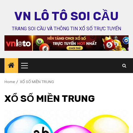
Skip
to
VN LÔ TÔ SOI CẦU
content
TRANG SOI CẦU VÀ THÔNG TIN XỔ SỐ TRỰC TUYẾN
Primary
Menu
Home
XỔ SỐ MIỀN TRUNG
XỔ SỐ MIỀN TRUNG