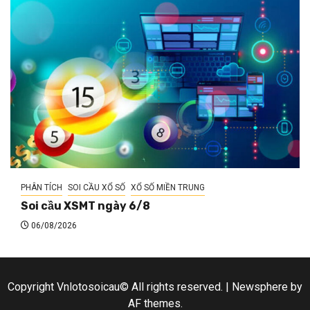
PHÂN TÍCH
SOI CẦU XỔ SỐ
XỔ SỐ MIỀN TRUNG
Soi cầu XSMT ngày 6/8
06/08/2026
Copyright Vnlotosoicau© All rights reserved.
|
Newsphere
by
AF themes.