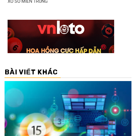
XỔ SỐ MIỀN TRUNG
BÀI VIẾT KHÁC