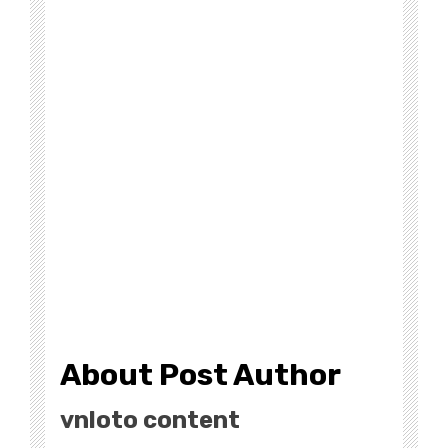
About Post Author
vnloto content