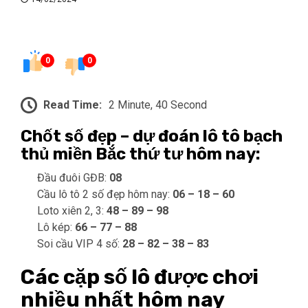
0
0
Read Time:
2 Minute, 40 Second
Chốt số đẹp – dự đoán lô tô bạch
thủ miền Bắc thứ tư hôm nay:
Đầu đuôi GĐB:
08
Cầu lô tô 2 số đẹp hôm nay:
06 – 18 – 60
Loto xiên 2, 3:
48 – 89 – 98
Lô kép:
66 – 77 – 88
Soi cầu VIP 4 số:
28 – 82 – 38 – 83
Các cặp số lô được chơi
nhiều nhất hôm nay