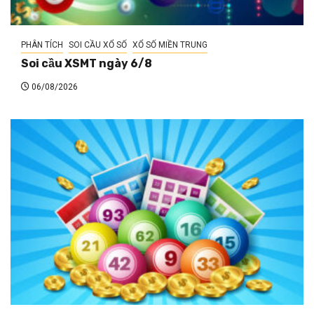
PHÂN TÍCH
SOI CẦU XỔ SỐ
XỔ SỐ MIỀN TRUNG
Soi cầu XSMT ngày 6/8
06/08/2026