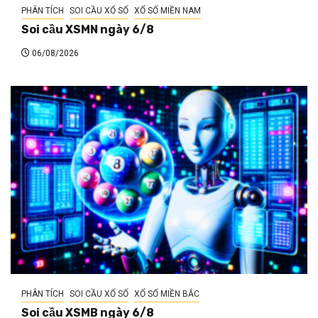
PHÂN TÍCH
SOI CẦU XỔ SỐ
XỔ SỐ MIỀN NAM
Soi cầu XSMN ngày 6/8
06/08/2026
PHÂN TÍCH
SOI CẦU XỔ SỐ
XỔ SỐ MIỀN BẮC
Soi cầu XSMB ngày 6/8