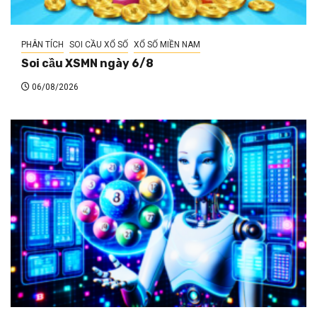
PHÂN TÍCH
SOI CẦU XỔ SỐ
XỔ SỐ MIỀN NAM
Soi cầu XSMN ngày 6/8
06/08/2026