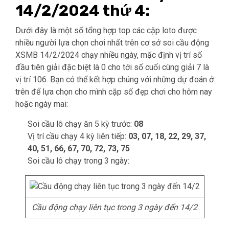
14/2/2024 thứ 4:
Dưới đây là một số tổng hợp top các cặp loto được
nhiều người lựa chọn chơi nhất trên cơ sở soi cầu động
XSMB 14/2/2024 chạy nhiều ngày, mặc định vị trí số
đầu tiên giải đặc biệt là 0 cho tới số cuối cùng giải 7 là
vị trí 106. Bạn có thể kết hợp chúng với những dự đoán ở
trên để lựa chọn cho mình cặp số đẹp chơi cho hôm nay
hoặc ngày mai:
Soi cầu lô chạy ăn 5 kỳ trước:
08
Vị trí cầu chạy 4 kỳ liên tiếp:
03, 07, 18, 22, 29, 37,
40, 51, 66, 67, 70, 72, 73, 75
Soi cầu lô chạy trong 3 ngày:
Cầu động chạy liên tục trong 3 ngày đến 14/2