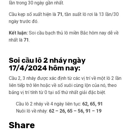
lần trong 30 ngày gần nhất.
Cầu kẹp số xuất hiện là
71
, tần suất lô rơi là 13 lần/30
ngày trước đó.
Kết luận:
Soi cầu bạch thủ lô miền Bắc hôm nay dễ về
nhất là
71
.
Soi cầu lô 2 nháy ngày
17/4/2024 hôm nay:
Cầu 2, 3 nháy được xác định từ các vị trí về một lô 2 lần
liên tiếp trở lên hoặc về số xuôi cùng lộn của nó, theo
bảng vị trí tính từ 0 tại số thứ nhất giải đặc biệt.
Cầu lô 2 nháy về 4 ngày liên tục:
62, 65, 91
Nuôi lô về nháy:
62 – 26, 65 – 56, 91 – 19
Share