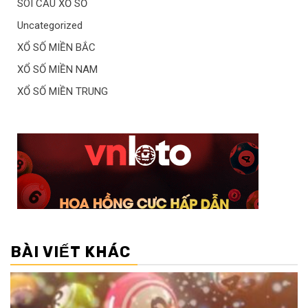
SOI CẦU XỔ SỐ
Uncategorized
XỔ SỐ MIỀN BẮC
XỔ SỐ MIỀN NAM
XỔ SỐ MIỀN TRUNG
BÀI VIẾT KHÁC