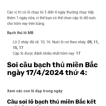
Các vị trí có lô chạy từ 3 đến 4 ngày thường chạy tiếp
thêm 1 ngày nữa, vì thế bạn có thể chọn cặp lô để nuôi
cho hôm nay trên bảng
Bạch thủ lô
MB
Lô 2 nháy đã về: 10, 16. Nuôi lô rơi theo nháy:
09, 11,
15, 17
Cặp lô được đánh nhiều nhất hôm nay:
17
Soi cầu bạch thủ miền Bắc
ngày 17/4/2024 thứ 4:
Xem các con lô đẹp trong ngày:
Cầu soi lô bạch thủ miền Bắc kết