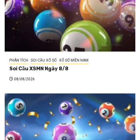
PHÂN TÍCH
SOI CẦU XỔ SỐ
XỔ SỐ MIỀN NAM
Soi Cầu XSMN Ngày 8/8
08/08/2026