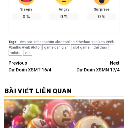
Sleepy
Angry
Surprise
0
%
0
%
0
%
#vnloto #nhacaiuytin #lodeonline #thethao #soikeo #88k
Tags:
#tanthu #vnlt #loto
game dân gian
slot game
thể thao
vnloto
vnlt
Post
Previous
Next
Dự Đoán XSMT 16/4
Dự Đoán XSMN 17/4
navigation
BÀI VIẾT LIÊN QUAN