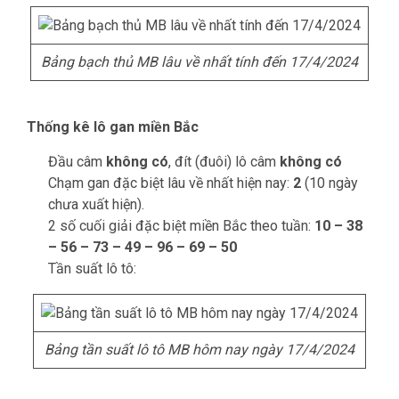
Bảng bạch thủ MB lâu về nhất tính đến 17/4/2024
Thống kê lô gan miền Bắc
Đầu câm
không có
, đít (đuôi) lô câm
không có
Chạm gan đặc biệt lâu về nhất hiện nay:
2
(10 ngày
chưa xuất hiện).
2 số cuối giải đặc biệt miền Bắc theo tuần:
10 – 38
– 56 – 73 – 49 – 96 – 69 – 50
Tần suất lô tô:
Bảng tần suất lô tô MB hôm nay ngày 17/4/2024