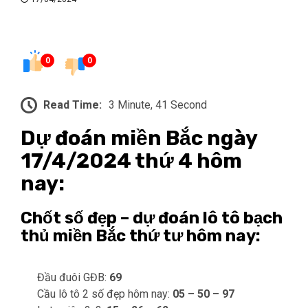
0
0
Read Time:
3 Minute, 41 Second
Dự đoán miền Bắc ngày
17/4/2024 thứ 4 hôm
nay:
Chốt số đẹp – dự đoán lô tô bạch
thủ miền Bắc thứ tư hôm nay:
Đầu đuôi GĐB:
69
Cầu lô tô 2 số đẹp hôm nay:
05 – 50 – 97