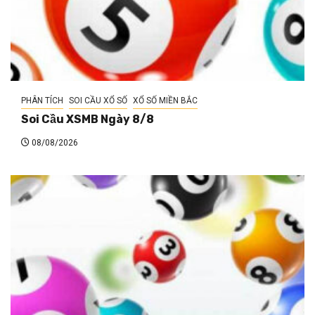
PHÂN TÍCH
SOI CẦU XỔ SỐ
XỔ SỐ MIỀN BẮC
Soi Cầu XSMB Ngày 8/8
08/08/2026