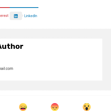
terest
LinkedIn
Author
ail.com