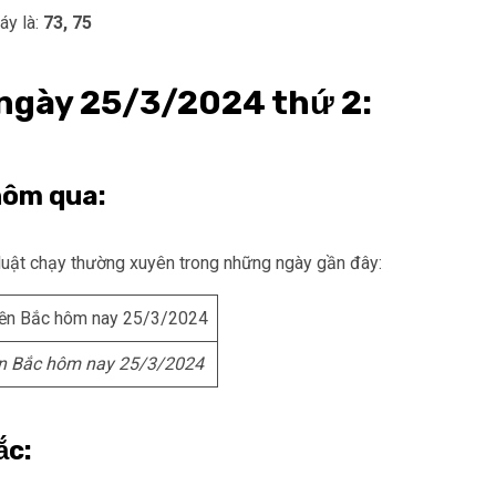
áy là:
73, 75
 ngày 25/3/2024 thứ 2:
hôm qua:
luật chạy thường xuyên trong những ngày gần đây:
ền Bắc hôm nay 25/3/2024
ắc: