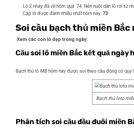
Lô 2 nháy đã về hôm qua: 74. Nên nuôi dàn lô rơi từ nh
Cặp lô được đánh nhiều nhất hôm nay:
73
Soi cầu bạch thủ miền Bắc
Xem các con lô đẹp trong ngày:
Cầu soi lô miền Bắc kết quả ngày 
Bạch thủ lô MB hôm nay được soi theo cầu động có quy 
Bạch thủ loto mi
Phân tích soi cầu đầu đuôi miền B