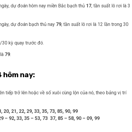
 3 ngày, dự đoán hôm nay miền Bắc bạch thủ
17
, tần suất lô rơi là 3
3 ngày, dự đoán bạch thủ nay
79
, tần suất lô rơi là 12 lần trong 30
ần/30 kỳ quay trước đó.
 là
79
.
4 hôm nay:
ên tiếp trở lên hoặc về số xuôi cùng lộn của nó, theo bảng vị trí
, 20, 21, 22, 29, 33, 35, 73, 85, 90, 99
29 – 92, 33, 35 – 53, 73 37, 85 – 58, 90 – 09, 99