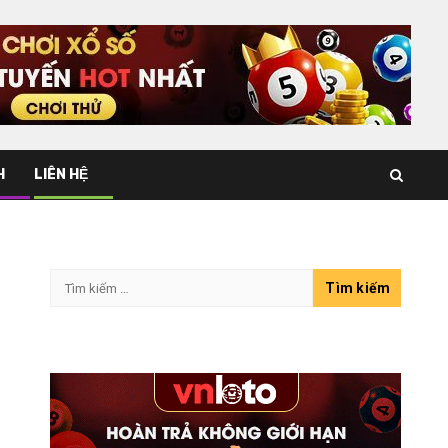
H
LIÊN HỆ
Tìm
kiếm
cho: