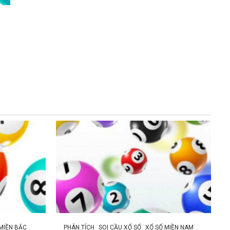
MIỀN BẮC
PHÂN TÍCH
SOI CẦU XỔ SỐ
XỔ SỐ MIỀN NAM