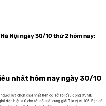
ô Hà Nội ngày 30/10 thứ 2 hôm nay:
hiều nhất hôm nay ngày 30/10
u người lựa chọn chơi nhất trên cơ sở soi cầu động XSMB
i đặc biệt là 0 cho tới số cuối cùng giải 7 là vị trí 106. Bạn có