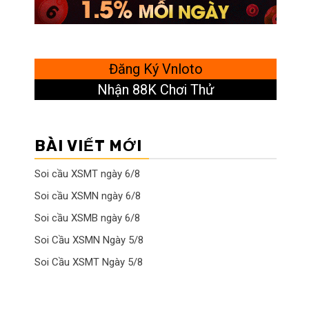
Đăng Ký Vnloto
Nhận 88K Chơi Thử
BÀI VIẾT MỚI
Soi cầu XSMT ngày 6/8
Soi cầu XSMN ngày 6/8
Soi cầu XSMB ngày 6/8
Soi Cầu XSMN Ngày 5/8
Soi Cầu XSMT Ngày 5/8