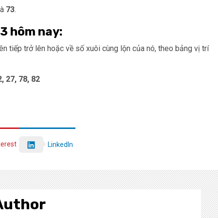
là
73
.
23 hôm nay:
ên tiếp trở lên hoặc về số xuôi cùng lộn của nó, theo bảng vị trí
, 27, 78, 82
terest
LinkedIn
Author