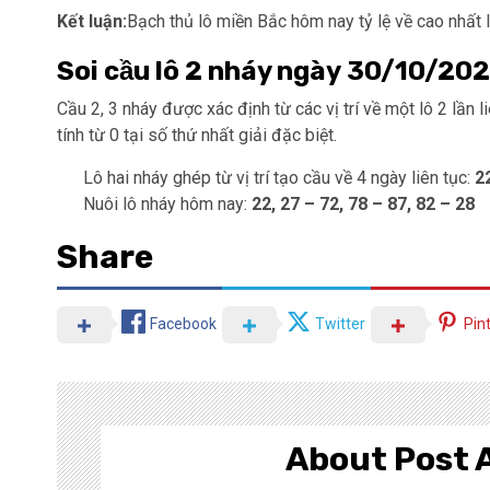
Kết luận:
Bạch thủ lô miền Bắc hôm nay tỷ lệ về cao nhất 
Soi cầu lô 2 nháy ngày 30/10/20
Cầu 2, 3 nháy được xác định từ các vị trí về một lô 2 lần li
tính từ 0 tại số thứ nhất giải đặc biệt.
Lô hai nháy ghép từ vị trí tạo cầu về 4 ngày liên tục:
22
Nuôi lô nháy hôm nay:
22, 27 – 72, 78 – 87, 82 – 28
Share
Facebook
Twitter
Pin
About Post 