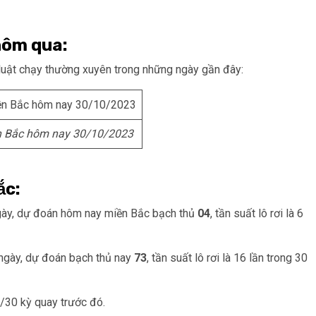
hôm qua:
luật chạy thường xuyên trong những ngày gần đây:
ền Bắc hôm nay 30/10/2023
ắc:
 ngày, dự đoán hôm nay miền Bắc bạch thủ
04
, tần suất lô rơi là 6
3 ngày, dự đoán bạch thủ nay
73
, tần suất lô rơi là 16 lần trong 30
ần/30 kỳ quay trước đó.