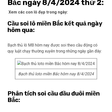
Bắc ngày 8/4/2024 thứ 2:
Xem các con lô đẹp trong ngày:
Cầu soi lô miền Bắc kết quả ngày
hôm qua:
Bạch thủ lô MB hôm nay được soi theo cầu động có
quy luật chạy thường xuyên trong những ngày gần đây:
Bạch thủ loto miền Bắc hôm nay 8/4/2024
Phân tích soi cầu đầu đuôi miền
Bắc: