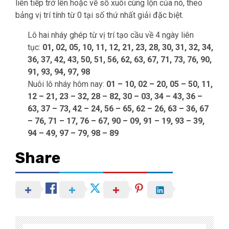
liên tiếp trở lên hoặc về số xuôi cùng lộn của nó, theo
bảng vị trí tính từ 0 tại số thứ nhất giải đặc biệt.
Lô hai nháy ghép từ vị trí tạo cầu về 4 ngày liên
tục:
01, 02, 05, 10, 11, 12, 21, 23, 28, 30, 31, 32, 34,
36, 37, 42, 43, 50, 51, 56, 62, 63, 67, 71, 73, 76, 90,
91, 93, 94, 97, 98
Nuôi lô nháy hôm nay:
01 – 10, 02 – 20, 05 – 50, 11,
12 – 21, 23 – 32, 28 – 82, 30 – 03, 34 – 43, 36 –
63, 37 – 73, 42 – 24, 56 – 65, 62 – 26, 63 – 36, 67
– 76, 71 – 17, 76 – 67, 90 – 09, 91 – 19, 93 – 39,
94 – 49, 97 – 79, 98 – 89
Share