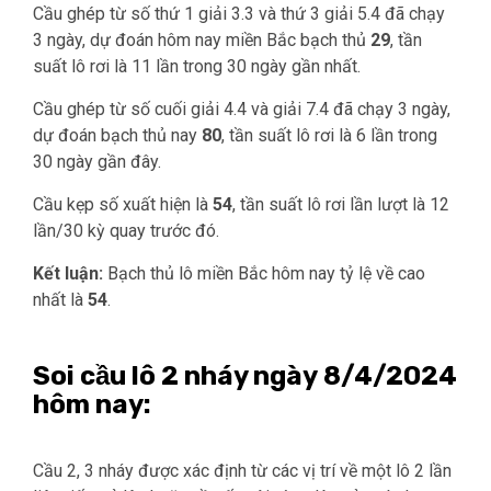
Cầu ghép từ số thứ 1 giải 3.3 và thứ 3 giải 5.4 đã chạy
3 ngày, dự đoán hôm nay miền Bắc bạch thủ
29
, tần
suất lô rơi là 11 lần trong 30 ngày gần nhất.
Cầu ghép từ số cuối giải 4.4 và giải 7.4 đã chạy 3 ngày,
dự đoán bạch thủ nay
80
, tần suất lô rơi là 6 lần trong
30 ngày gần đây.
Cầu kẹp số xuất hiện là
54
, tần suất lô rơi lần lượt là 12
lần/30 kỳ quay trước đó.
Kết luận:
Bạch thủ lô miền Bắc hôm nay tỷ lệ về cao
nhất là
54
.
Soi cầu lô 2 nháy ngày 8/4/2024
hôm nay:
Cầu 2, 3 nháy được xác định từ các vị trí về một lô 2 lần