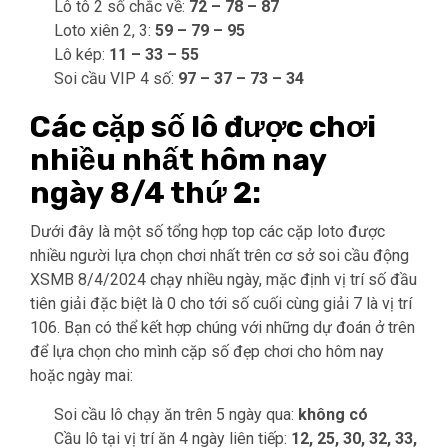
Lô tô 2 số chắc về:
72 – 78 – 87
Loto xiên 2, 3:
59 – 79 – 95
Lô kép:
11 – 33 – 55
Soi cầu VIP 4 số:
97 – 37 – 73 – 34
Các cặp số lô được chơi
nhiều nhất hôm nay
ngày 8/4 thứ 2:
Dưới đây là một số tổng hợp top các cặp loto được
nhiều người lựa chọn chơi nhất trên cơ sở soi cầu động
XSMB 8/4/2024 chạy nhiều ngày, mặc định vị trí số đầu
tiên giải đặc biệt là 0 cho tới số cuối cùng giải 7 là vị trí
106. Bạn có thể kết hợp chúng với những dự đoán ở trên
để lựa chọn cho mình cặp số đẹp chơi cho hôm nay
hoặc ngày mai:
Soi cầu lô chạy ăn trên 5 ngày qua:
không có
Cầu lô tại vị trí ăn 4 ngày liên tiếp:
12, 25, 30, 32, 33,