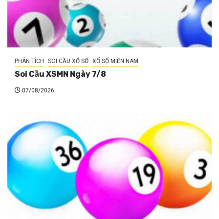
PHÂN TÍCH
SOI CẦU XỔ SỐ
XỔ SỐ MIỀN NAM
Soi Cầu XSMN Ngày 7/8
07/08/2026