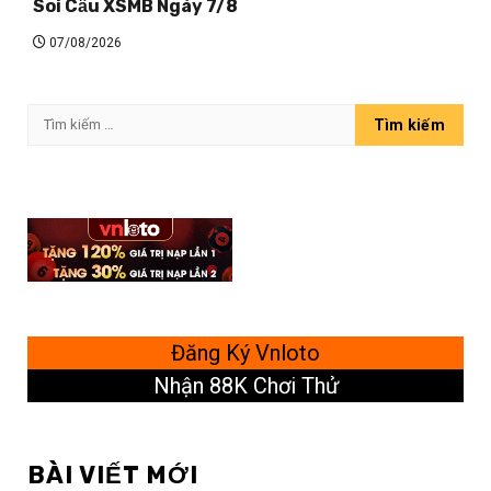
Soi Cầu XSMB Ngày 7/8
07/08/2026
Tìm
kiếm
cho:
Đăng Ký Vnloto
Nhận 88K Chơi Thử
BÀI VIẾT MỚI