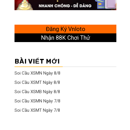
Đăng Ký Vnloto
Nhận 88K Chơi Thử
BÀI VIẾT MỚI
Soi Cầu XSMN Ngày 8/8
Soi Cầu XSMT Ngày 8/8
Soi Cầu XSMB Ngày 8/8
Soi Cầu XSMN Ngày 7/8
Soi Cầu XSMT Ngày 7/8