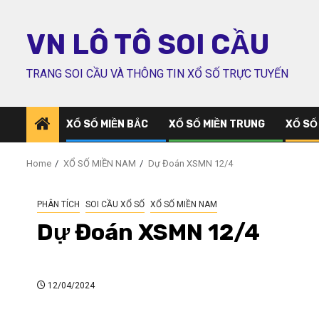
Skip
to
VN LÔ TÔ SOI CẦU
content
TRANG SOI CẦU VÀ THÔNG TIN XỔ SỐ TRỰC TUYẾN
XỔ SỐ MIỀN BẮC
XỔ SỐ MIỀN TRUNG
XỔ SỐ
Home
XỔ SỐ MIỀN NAM
Dự Đoán XSMN 12/4
PHÂN TÍCH
SOI CẦU XỔ SỐ
XỔ SỐ MIỀN NAM
Dự Đoán XSMN 12/4
12/04/2024