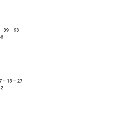
 – 39 – 93
66
7 – 13 – 27
52