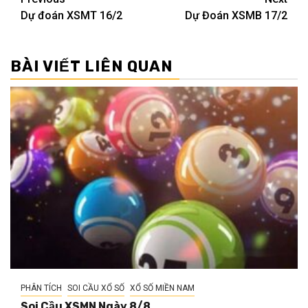
Post
Dự đoán XSMT 16/2
Dự Đoán XSMB 17/2
navigation
BÀI VIẾT LIÊN QUAN
PHÂN TÍCH
SOI CẦU XỔ SỐ
XỔ SỐ MIỀN NAM
Soi Cầu XSMN Ngày 8/8