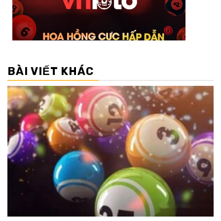
BÀI VIẾT KHÁC