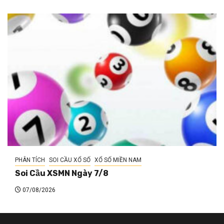
PHÂN TÍCH
SOI CẦU XỔ SỐ
XỔ SỐ MIỀN NAM
Soi Cầu XSMN Ngày 7/8
07/08/2026