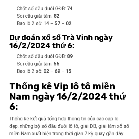
Chốt số đầu đuôi GĐB:
74
Soi cầu giải tám:
82
Bao lô 2 số:
14 – 57 – 02
Dự đoán xổ số Trà Vinh ngày
16/2/2024 thứ 6:
Chốt số đầu đuôi GĐB:
89
Soi cầu giải tám:
56
Bao lô 2 số:
02 – 69 – 15
Thống kê Vip lô tô miền
Nam ngày 16/2/2024 thứ
6:
Thống kê kết quả tổng hợp thông tin của các cặp lô
đẹp, những bộ số đầu đuôi lô tô, giải ĐB, giải tám xổ số
miền Nam xuất hiện trong thời gian 7 kỳ quay gần đây