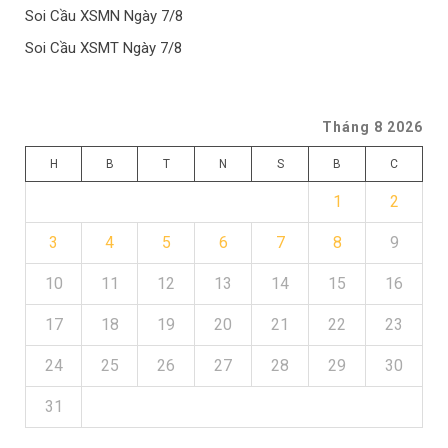
Soi Cầu XSMN Ngày 7/8
Soi Cầu XSMT Ngày 7/8
Tháng 8 2026
H
B
T
N
S
B
C
1
2
3
4
5
6
7
8
9
10
11
12
13
14
15
16
17
18
19
20
21
22
23
24
25
26
27
28
29
30
31