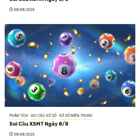
08/08/2026
PHÂN TÍCH
SOI CẦU XỔ SỐ
XỔ SỐ MIỀN TRUNG
Soi Cầu XSMT Ngày 8/8
08/08/2026