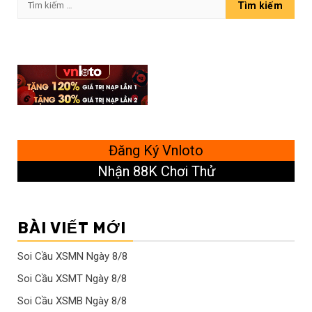
kiếm
cho:
Đăng Ký Vnloto
Nhận 88K Chơi Thử
BÀI VIẾT MỚI
Soi Cầu XSMN Ngày 8/8
Soi Cầu XSMT Ngày 8/8
Soi Cầu XSMB Ngày 8/8