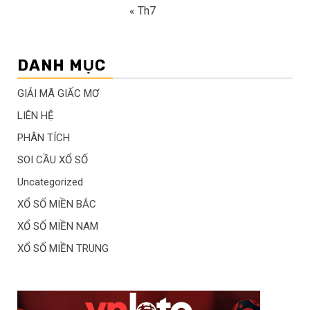
« Th7
DANH MỤC
GIẢI MÃ GIẤC MƠ
LIÊN HỆ
PHÂN TÍCH
SOI CẦU XỔ SỐ
Uncategorized
XỔ SỐ MIỀN BẮC
XỔ SỐ MIỀN NAM
XỔ SỐ MIỀN TRUNG