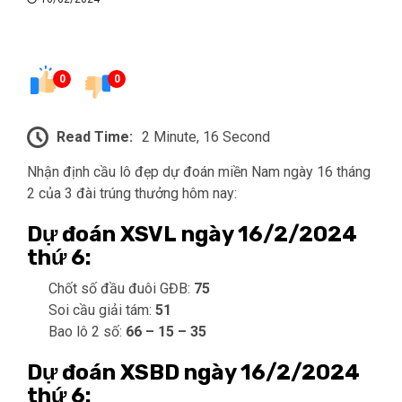
0
0
Read Time:
2 Minute, 16 Second
Nhận định cầu lô đẹp dự đoán miền Nam ngày 16 tháng
2 của 3 đài trúng thưởng hôm nay:
Dự đoán XSVL ngày 16/2/2024
thứ 6:
Chốt số đầu đuôi GĐB:
75
Soi cầu giải tám:
51
Bao lô 2 số:
66 – 15 – 35
Dự đoán XSBD ngày 16/2/2024
thứ 6: