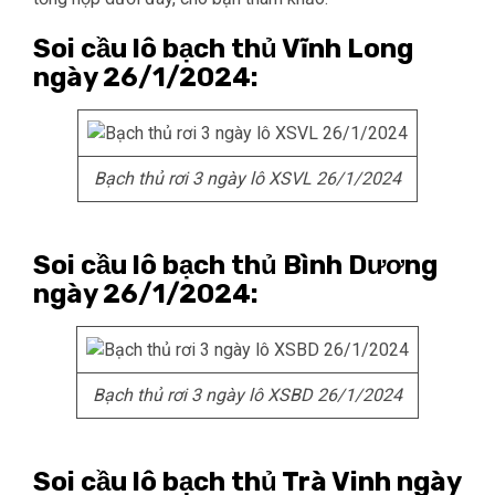
Soi cầu lô bạch thủ Vĩnh Long
ngày 26/1/2024:
Bạch thủ rơi 3 ngày lô XSVL 26/1/2024
Soi cầu lô bạch thủ Bình Dương
ngày 26/1/2024:
Bạch thủ rơi 3 ngày lô XSBD 26/1/2024
Soi cầu lô bạch thủ Trà Vinh ngày