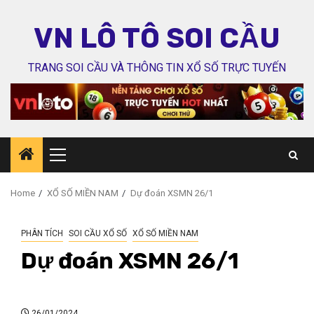
Skip
to
VN LÔ TÔ SOI CẦU
content
TRANG SOI CẦU VÀ THÔNG TIN XỔ SỐ TRỰC TUYẾN
Primary
Menu
Home
XỔ SỐ MIỀN NAM
Dự đoán XSMN 26/1
PHÂN TÍCH
SOI CẦU XỔ SỐ
XỔ SỐ MIỀN NAM
Dự đoán XSMN 26/1
26/01/2024