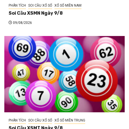
PHÂN TÍCH
SOI CẦU XỔ SỐ
XỔ SỐ MIỀN NAM
Soi Cầu XSMN Ngày 9/8
09/08/2026
PHÂN TÍCH
SOI CẦU XỔ SỐ
XỔ SỐ MIỀN TRUNG
Soi Cầu XSMT Ngày 9/8