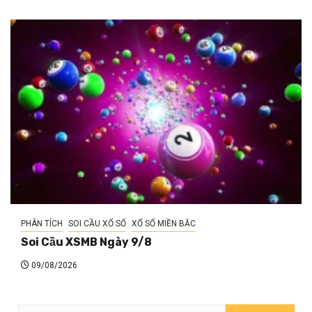
PHÂN TÍCH
SOI CẦU XỔ SỐ
XỔ SỐ MIỀN BẮC
Soi Cầu XSMB Ngày 9/8
09/08/2026
Tìm