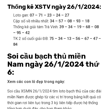
Thống kê XSTV ngày 26/1/2024:
Loto gan:
07 – 71 – 23 – 24 – 27
Cặp số về nhiều nhất:
34 – 57 – 08 – 93 – 18
Thống kê giải tám Trà Vinh:
39 – 34 – 19 – 68 – 08
– 95 – 42
TK 2 số cuối giải ĐB:
75 – 34 – 13 – 56 – 67 – 47 –
84
Soi cầu bạch thủ miền
Nam ngày 26/1/2024 thứ
6:
Xem các con lô đẹp trong ngày:
Soi cầu XSMN 26/1/2024 tìm loto bạch thủ của các đài
miền Nam được ghép từ các vị trí trong bảng kết quả có
thời gian rơi liên tục trong 3 kỳ liên tiếp được hệ thống
tổng hợp dưới đây, cho bạn tham khảo: