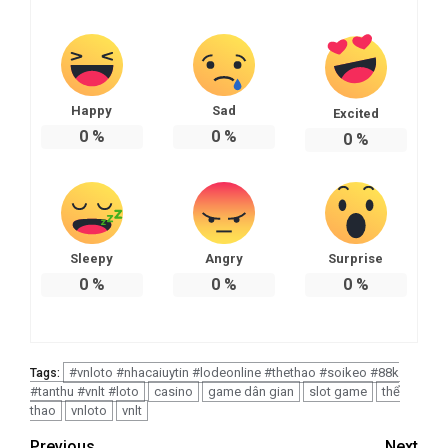
Happy
Sad
Excited
0
%
0
%
0
%
Sleepy
Angry
Surprise
0
%
0
%
0
%
#vnloto #nhacaiuytin #lodeonline #thethao #soikeo #88k
Tags:
#tanthu #vnlt #loto
casino
game dân gian
slot game
thể
thao
vnloto
vnlt
Previous
Next