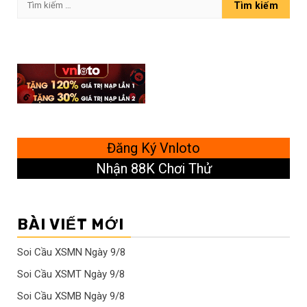
kiếm
cho:
Đăng Ký Vnloto
Nhận 88K Chơi Thử
BÀI VIẾT MỚI
Soi Cầu XSMN Ngày 9/8
Soi Cầu XSMT Ngày 9/8
Soi Cầu XSMB Ngày 9/8