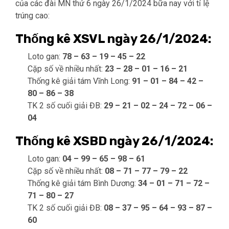
của các đài MN thứ 6 ngày 26/1/2024 bữa nay với tỉ lệ
trúng cao:
Thống kê XSVL ngày 26/1/2024:
Loto gan:
78 – 63 – 19 – 45 – 22
Cặp số về nhiều nhất:
23 – 28 – 01 – 16 – 21
Thống kê giải tám Vĩnh Long:
91 – 01 – 84 – 42 –
80 – 86 – 38
TK 2 số cuối giải ĐB:
29 – 21 – 02 – 24 – 72 – 06 –
04
Thống kê XSBD ngày 26/1/2024:
Loto gan:
04 – 99 – 65 – 98 – 61
Cặp số về nhiều nhất:
08 – 71 – 77 – 79 – 22
Thống kê giải tám Bình Dương:
34 – 01 – 71 – 72 –
71 – 80 – 27
TK 2 số cuối giải ĐB:
08 – 37 – 95 – 64 – 93 – 87 –
60