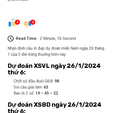
0
0
Read Time:
2 Minute, 16 Second
Nhận định cầu lô đẹp dự đoán miền Nam ngày 26 tháng
1 của 3 đài trúng thưởng hôm nay:
Dự đoán XSVL ngày 26/1/2024
thứ 6:
Chốt số đầu đuôi GĐB:
98
Soi cầu giải tám:
63
Bao lô 2 số:
19 – 45 – 22
Dự đoán XSBD ngày 26/1/2024
thứ 6: