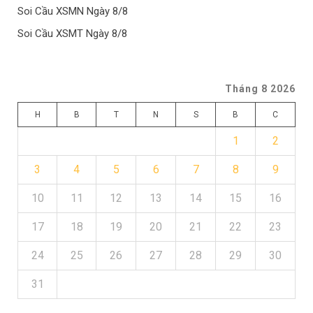
Soi Cầu XSMN Ngày 8/8
Soi Cầu XSMT Ngày 8/8
Tháng 8 2026
H
B
T
N
S
B
C
1
2
3
4
5
6
7
8
9
10
11
12
13
14
15
16
17
18
19
20
21
22
23
24
25
26
27
28
29
30
31