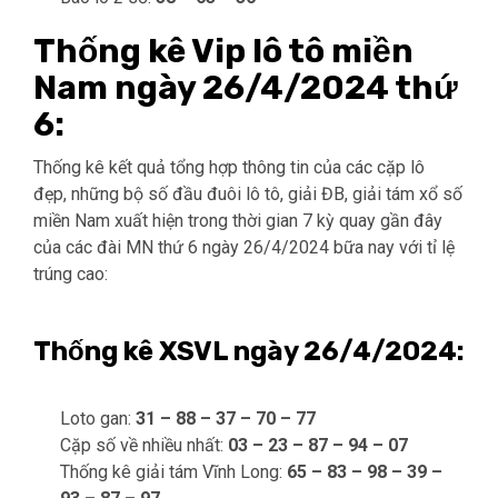
Thống kê Vip lô tô miền
Nam ngày 26/4/2024 thứ
6:
Thống kê kết quả tổng hợp thông tin của các cặp lô
đẹp, những bộ số đầu đuôi lô tô, giải ĐB, giải tám xổ số
miền Nam xuất hiện trong thời gian 7 kỳ quay gần đây
của các đài MN thứ 6 ngày 26/4/2024 bữa nay với tỉ lệ
trúng cao:
Thống kê XSVL ngày 26/4/2024:
Loto gan:
31 – 88 – 37 – 70 – 77
Cặp số về nhiều nhất:
03 – 23 – 87 – 94 – 07
Thống kê giải tám Vĩnh Long:
65 – 83 – 98 – 39 –