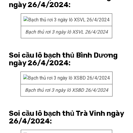
ngày 26/4/2024:
Bạch thủ rơi 3 ngày lô XSVL 26/4/2024
Soi cầu lô bạch thủ Bình Dương
ngày 26/4/2024:
Bạch thủ rơi 3 ngày lô XSBD 26/4/2024
Soi cầu lô bạch thủ Trà Vinh ngày
26/4/2024: