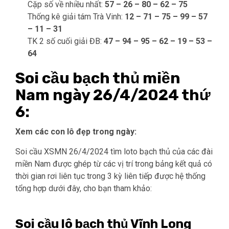
Cặp số về nhiều nhất:
57 – 26 – 80 – 62 – 75
Thống kê giải tám Trà Vinh:
12 – 71 – 75 – 99 – 57
– 11 – 31
TK 2 số cuối giải ĐB:
47 – 94 – 95 – 62 – 19 – 53 –
64
Soi cầu bạch thủ miền
Nam ngày 26/4/2024 thứ
6:
Xem các con lô đẹp trong ngày:
Soi cầu XSMN 26/4/2024 tìm loto bạch thủ của các đài
miền Nam được ghép từ các vị trí trong bảng kết quả có
thời gian rơi liên tục trong 3 kỳ liên tiếp được hệ thống
tổng hợp dưới đây, cho bạn tham khảo:
Soi cầu lô bạch thủ Vĩnh Long