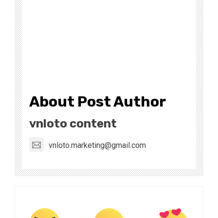
About Post Author
vnloto content
vnloto.marketing@gmail.com