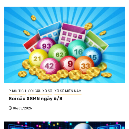
PHÂN TÍCH
SOI CẦU XỔ SỐ
XỔ SỐ MIỀN NAM
Soi cầu XSMN ngày 6/8
06/08/2026