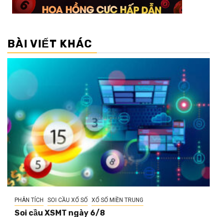
BÀI VIẾT KHÁC
PHÂN TÍCH
SOI CẦU XỔ SỐ
XỔ SỐ MIỀN TRUNG
Soi cầu XSMT ngày 6/8