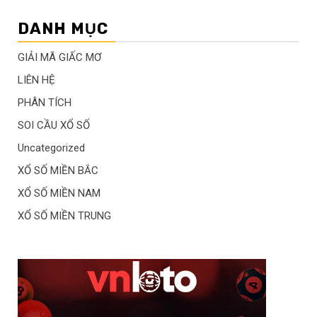
DANH MỤC
GIẢI MÃ GIẤC MƠ
LIÊN HỆ
PHÂN TÍCH
SOI CẦU XỔ SỐ
Uncategorized
XỔ SỐ MIỀN BẮC
XỔ SỐ MIỀN NAM
XỔ SỐ MIỀN TRUNG