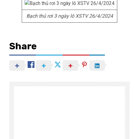
Bạch thủ rơi 3 ngày lô XSTV 26/4/2024
Share