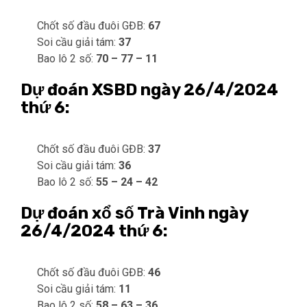
Chốt số đầu đuôi GĐB:
67
Soi cầu giải tám:
37
Bao lô 2 số:
70 – 77 – 11
Dự đoán XSBD ngày 26/4/2024
thứ 6:
Chốt số đầu đuôi GĐB:
37
Soi cầu giải tám:
36
Bao lô 2 số:
55 – 24 – 42
Dự đoán xổ số Trà Vinh ngày
26/4/2024 thứ 6:
Chốt số đầu đuôi GĐB:
46
Soi cầu giải tám:
11
Bao lô 2 số:
58 – 63 – 36