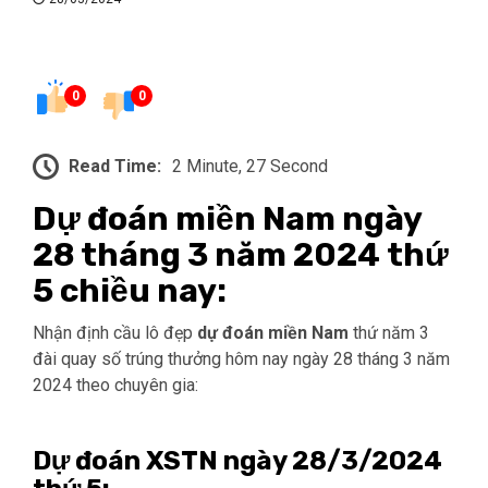
0
0
Read Time:
2 Minute, 27 Second
Dự đoán miền Nam ngày
28 tháng 3 năm 2024 thứ
5 chiều nay:
Nhận định cầu lô đẹp
dự đoán miền Nam
thứ năm 3
đài quay số trúng thưởng hôm nay ngày 28 tháng 3 năm
2024 theo chuyên gia:
Dự đoán XSTN ngày 28/3/2024