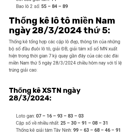
Bao lô 2 số:
55 – 84 – 89
Thống kê lô tô miền Nam
ngày 28/3/2024 thứ 5:
Thống kê tổng hợp các cặp lô đẹp, thông tin của những
bộ số đầu đuôi lô tô, giải ĐB, giải tám xổ số MN xuất
hiện trong thời gian 7 kỳ quay gần đây của các các đài
miền Nam thứ 5 ngày 28/3/2024 chiều hôm nay với tỉ lệ
trúng giải cao:
Thống kê XSTN ngày
28/3/2024:
Loto gan:
07 – 16 – 93 – 83 – 03
Cặp số về nhiều nhất:
25 – 30 – 91 – 08 – 31
Thống kê giải tám Tây Ninh:
99 – 63 – 68 – 46 – 91