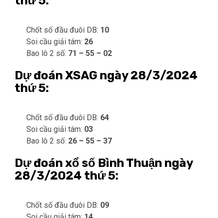
thứ 5:
Chốt số đầu đuôi DB:
10
Soi cầu giải tám:
26
Bao lô 2 số:
71 – 55 – 02
Dự đoán XSAG ngày 28/3/2024
thứ 5:
Chốt số đầu đuôi DB:
64
Soi cầu giải tám:
03
Bao lô 2 số:
26 – 55 – 37
Dự đoán xổ số Bình Thuận ngày
28/3/2024 thứ 5:
Chốt số đầu đuôi DB:
09
Soi cầu giải tám:
14