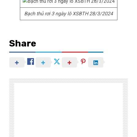
Bạch thủ rơi 3 ngày lô XSBTH 28/3/2024
Share