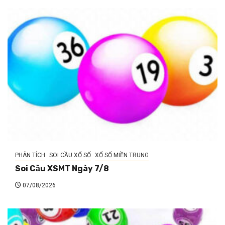
PHÂN TÍCH
SOI CẦU XỔ SỐ
XỔ SỐ MIỀN TRUNG
Soi Cầu XSMT Ngày 7/8
07/08/2026