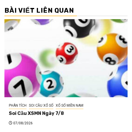
BÀI VIẾT LIÊN QUAN
PHÂN TÍCH
SOI CẦU XỔ SỐ
XỔ SỐ MIỀN NAM
Soi Cầu XSMN Ngày 7/8
07/08/2026