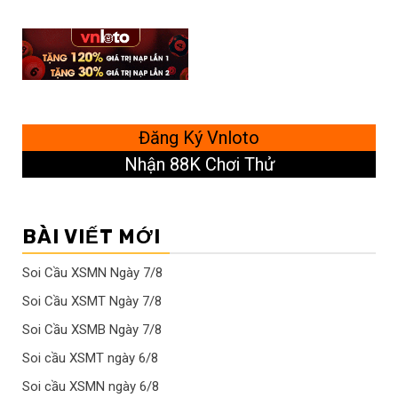
Đăng Ký Vnloto
Nhận 88K Chơi Thử
BÀI VIẾT MỚI
Soi Cầu XSMN Ngày 7/8
Soi Cầu XSMT Ngày 7/8
Soi Cầu XSMB Ngày 7/8
Soi cầu XSMT ngày 6/8
Soi cầu XSMN ngày 6/8