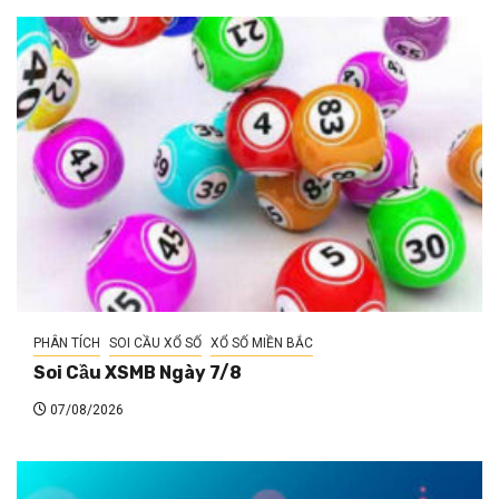
PHÂN TÍCH
SOI CẦU XỔ SỐ
XỔ SỐ MIỀN BẮC
Soi Cầu XSMB Ngày 7/8
07/08/2026