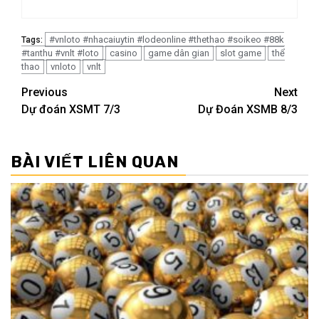
#vnloto #nhacaiuytin #lodeonline #thethao #soikeo #88k
Tags:
#tanthu #vnlt #loto
casino
game dân gian
slot game
thể
thao
vnloto
vnlt
Post
Previous
Next
Dự đoán XSMT 7/3
Dự Đoán XSMB 8/3
navigation
BÀI VIẾT LIÊN QUAN