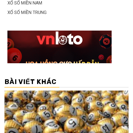
XỔ SỐ MIỀN NAM
XỔ SỐ MIỀN TRUNG
BÀI VIẾT KHÁC