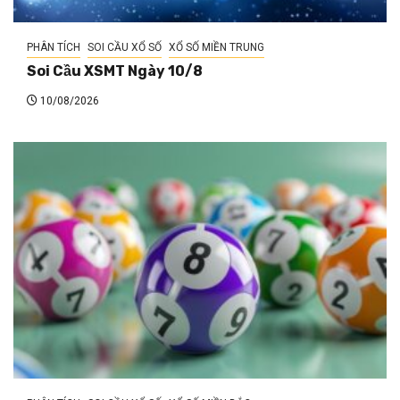
PHÂN TÍCH
SOI CẦU XỔ SỐ
XỔ SỐ MIỀN TRUNG
Soi Cầu XSMT Ngày 10/8
10/08/2026