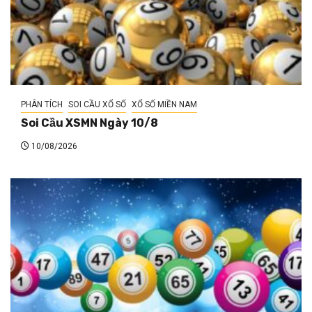
PHÂN TÍCH
SOI CẦU XỔ SỐ
XỔ SỐ MIỀN NAM
Soi Cầu XSMN Ngày 10/8
10/08/2026