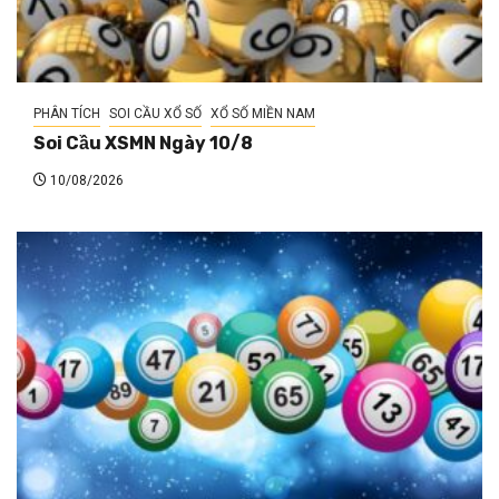
PHÂN TÍCH
SOI CẦU XỔ SỐ
XỔ SỐ MIỀN NAM
Soi Cầu XSMN Ngày 10/8
10/08/2026