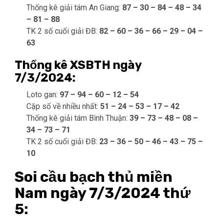
Thống kê giải tám An Giang:
87 – 30 – 84 – 48 – 34
– 81 – 88
TK 2 số cuối giải ĐB:
82 – 60 – 36 – 66 – 29 – 04 –
63
Thống kê XSBTH ngày
7/3/2024:
Loto gan:
97 – 94 – 60 – 12 – 54
Cặp số về nhiều nhất:
51 – 24 – 53 – 17 – 42
Thống kê giải tám Bình Thuận:
39 – 73 – 48 – 08 –
34 – 73 – 71
TK 2 số cuối giải ĐB:
23 – 36 – 50 – 46 – 43 – 75 –
10
Soi cầu bạch thủ miền
Nam ngày 7/3/2024 thứ
5: