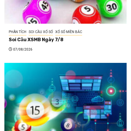
PHÂN TÍCH
SOI CẦU XỔ SỐ
XỔ SỐ MIỀN BẮC
Soi Cầu XSMB Ngày 7/8
07/08/2026