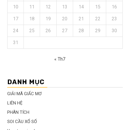
10
11
12
13
14
15
16
17
18
19
20
21
22
23
24
25
26
27
28
29
30
31
« Th7
DANH MỤC
GIẢI MÃ GIẤC MƠ
LIÊN HỆ
PHÂN TÍCH
SOI CẦU XỔ SỐ