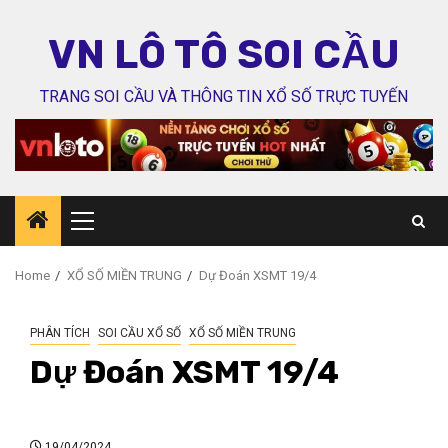
Skip
to
VN LÔ TÔ SOI CẦU
content
TRANG SOI CẦU VÀ THÔNG TIN XỔ SỐ TRỰC TUYẾN
Primary
Menu
Home
XỔ SỐ MIỀN TRUNG
Dự Đoán XSMT 19/4
PHÂN TÍCH
SOI CẦU XỔ SỐ
XỔ SỐ MIỀN TRUNG
Dự Đoán XSMT 19/4
19/04/2024