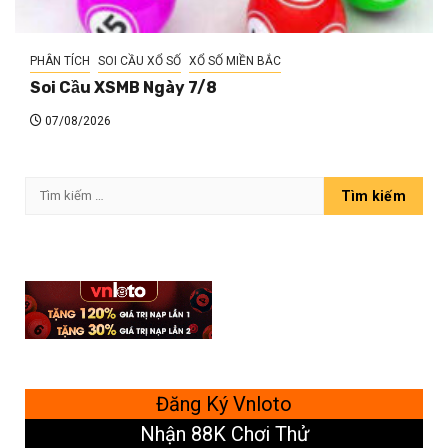
PHÂN TÍCH
SOI CẦU XỔ SỐ
XỔ SỐ MIỀN BẮC
Soi Cầu XSMB Ngày 7/8
07/08/2026
Tìm
kiếm
cho:
Đăng Ký Vnloto
Nhận 88K Chơi Thử