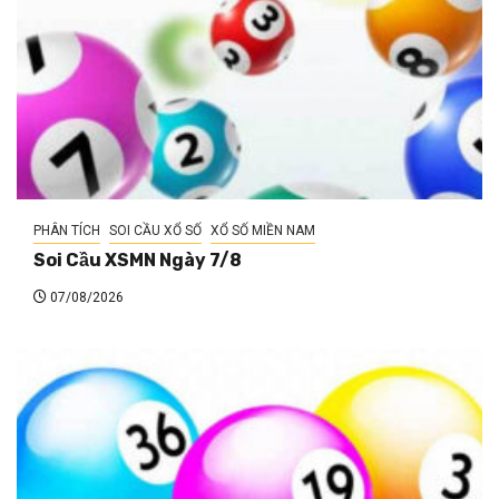
PHÂN TÍCH
SOI CẦU XỔ SỐ
XỔ SỐ MIỀN NAM
Soi Cầu XSMN Ngày 7/8
07/08/2026