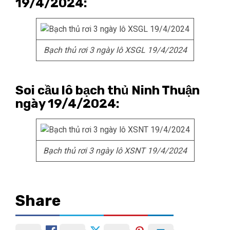
19/4/2024:
Bạch thủ rơi 3 ngày lô XSGL 19/4/2024
Soi cầu lô bạch thủ Ninh Thuận
ngày 19/4/2024:
Bạch thủ rơi 3 ngày lô XSNT 19/4/2024
Share