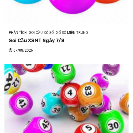
PHÂN TÍCH
SOI CẦU XỔ SỐ
XỔ SỐ MIỀN TRUNG
Soi Cầu XSMT Ngày 7/8
07/08/2026