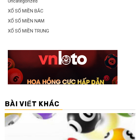
Uncategorized
XỔ SỐ MIỀN BẮC
XỔ SỐ MIỀN NAM
XỔ SỐ MIỀN TRUNG
BÀI VIẾT KHÁC