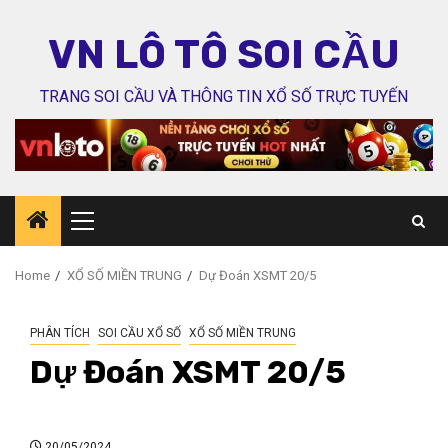
Skip
to
VN LÔ TÔ SOI CẦU
content
TRANG SOI CẦU VÀ THÔNG TIN XỔ SỐ TRỰC TUYẾN
Primary
Menu
Home
XỔ SỐ MIỀN TRUNG
Dự Đoán XSMT 20/5
PHÂN TÍCH
SOI CẦU XỔ SỐ
XỔ SỐ MIỀN TRUNG
Dự Đoán XSMT 20/5
20/05/2024