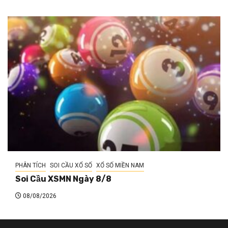
PHÂN TÍCH
SOI CẦU XỔ SỐ
XỔ SỐ MIỀN NAM
Soi Cầu XSMN Ngày 8/8
08/08/2026