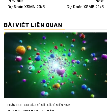
Post
Previous
Next
Dự Đoán XSMN 20/5
Dự Đoán XSMB 21/5
navigation
BÀI VIẾT LIÊN QUAN
PHÂN TÍCH
SOI CẦU XỔ SỐ
XỔ SỐ MIỀN NAM