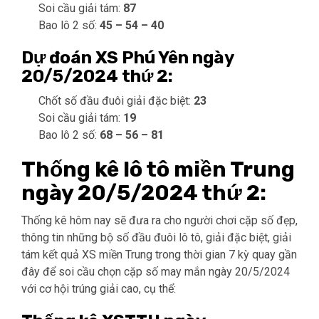
Soi cầu giải tám:
87
Bao lô 2 số:
45 – 54 – 40
Dự đoán XS Phú Yên ngày
20/5/2024 thứ 2:
Chốt số đầu đuôi giải đặc biệt:
23
Soi cầu giải tám:
19
Bao lô 2 số:
68 – 56 – 81
Thống kê lô tô miền Trung
ngày 20/5/2024 thứ 2:
Thống kê hôm nay sẽ đưa ra cho người chơi cặp số đẹp,
thông tin những bộ số đầu đuôi lô tô, giải đặc biệt, giải
tám kết quả XS miền Trung trong thời gian 7 kỳ quay gần
đây để soi cầu chọn cặp số may mắn ngày 20/5/2024
với cơ hội trúng giải cao, cụ thể: