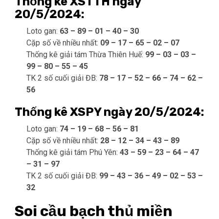
Thống kê XSTTH ngày
20/5/2024:
Loto gan:
63 – 89 – 01 – 40 – 30
Cặp số về nhiều nhất:
09 – 17 – 65 – 02 – 07
Thống kê giải tám Thừa Thiên Huế:
99 – 03 – 03 –
99 – 80 – 55 – 45
TK 2 số cuối giải ĐB:
78 – 17 – 52 – 66 – 74 – 62 –
56
Thống kê XSPY ngày 20/5/2024:
Loto gan:
74 – 19 – 68 – 56 – 81
Cặp số về nhiều nhất:
28 – 12 – 34 – 43 – 89
Thống kê giải tám Phú Yên:
43 – 59 – 23 – 64 – 47
– 31 – 97
TK 2 số cuối giải ĐB:
99 – 43 – 36 – 49 – 02 – 53 –
32
Soi cầu bạch thủ miền