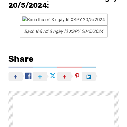
20/5/2024:
Bạch thủ rơi 3 ngày lô XSPY 20/5/2024
Share