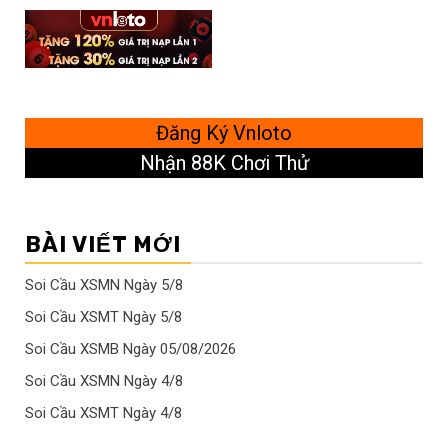
Đăng Ký Vnloto
Nhận 88K Chơi Thử
BÀI VIẾT MỚI
Soi Cầu XSMN Ngày 5/8
Soi Cầu XSMT Ngày 5/8
Soi Cầu XSMB Ngày 05/08/2026
Soi Cầu XSMN Ngày 4/8
Soi Cầu XSMT Ngày 4/8