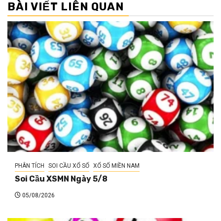
BÀI VIẾT LIÊN QUAN
PHÂN TÍCH
SOI CẦU XỔ SỐ
XỔ SỐ MIỀN NAM
Soi Cầu XSMN Ngày 5/8
05/08/2026