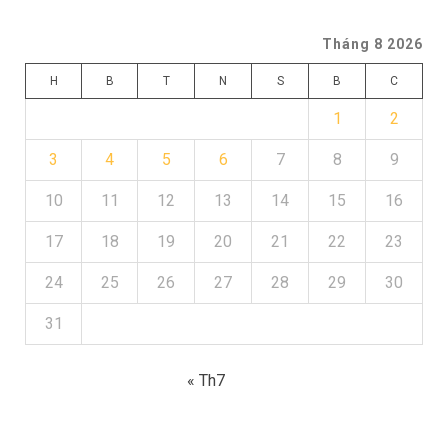
Tháng 8 2026
H
B
T
N
S
B
C
1
2
3
4
5
6
7
8
9
10
11
12
13
14
15
16
17
18
19
20
21
22
23
24
25
26
27
28
29
30
31
« Th7