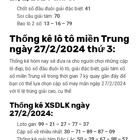
Chốt số đầu đuôi giải đặc biệt:
41
Soi cầu giải tám:
70
Bao lô 2 số:
13 – 16 – 79
Thống kê lô tô miền Trung
ngày 27/2/2024 thứ 3:
Thống kê hôm nay sẽ đưa ra cho người chơi những cặp
lô đẹp, bộ số đầu đuôi lô tô, giải đặc biệt, giải tám xổ
số miền Trung về trong thời gian 7 kỳ quay gần đây để
bạn có thể lựa chọn cặp số may mắn ngày 27/2/2024
với tỉ lệ trúng giải cao, cụ thể:
Thống kê XSDLK ngày
27/2/2024:
Loto gan:
99 – 21 – 27 – 77 – 37
Cặp số về nhiều nhất:
30 – 71 – 89 – 87 – 09
Thống kê giải tám Đắc Lắc:
50 – 28 – 67 – 98 – 52