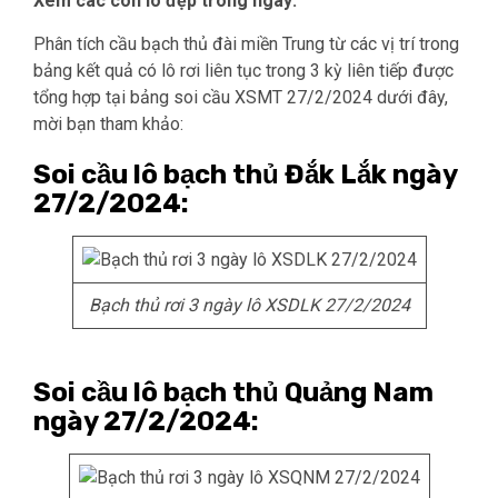
Xem các con lô đẹp trong ngày:
Phân tích cầu bạch thủ đài miền Trung từ các vị trí trong
bảng kết quả có lô rơi liên tục trong 3 kỳ liên tiếp được
tổng hợp tại bảng soi cầu XSMT 27/2/2024 dưới đây,
mời bạn tham khảo:
Soi cầu lô bạch thủ Đắk Lắk ngày
27/2/2024:
Bạch thủ rơi 3 ngày lô XSDLK 27/2/2024
Soi cầu lô bạch thủ Quảng Nam
ngày 27/2/2024: