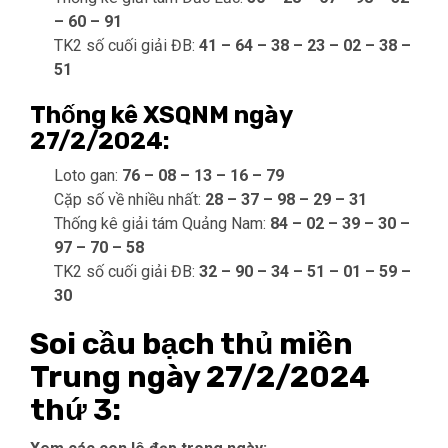
– 60 – 91
TK2 số cuối giải ĐB:
41 – 64 – 38 – 23 – 02 – 38 –
51
Thống kê XSQNM ngày
27/2/2024:
Loto gan:
76 – 08 – 13 – 16 – 79
Cặp số về nhiều nhất:
28 – 37 – 98 – 29 – 31
Thống kê giải tám Quảng Nam:
84 – 02 – 39 – 30 –
97 – 70 – 58
TK2 số cuối giải ĐB:
32 – 90 – 34 – 51 – 01 – 59 –
30
Soi cầu bạch thủ miền
Trung ngày 27/2/2024
thứ 3: