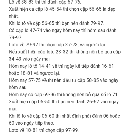
Lô về 38-83 thì thì đánh cặp 67-76.
Xuất hiện cả cặp lô 45-54 thì chọn cặp 56-65 là đẹp
nhất.
Khi lô tô về cặp 56-65 thì bạn nên đánh 79-97.
Có cặp lô 47-74 vào ngày hôm nay thì hôm sau đánh
79-97.
Loto về 79-97 thì chọn cặp 37-73, và ngược lại.
Nếu xuất hiện cặp loto 23-32 thì không nên bỏ qua cặp
34-43 vào ngày mai.
Hôm nay lô tô 14-41 về thì ngày kế tiếp đánh 16-61
hoặc 18-81 và ngược lại.
Hôm nay 57-75 về thì nên đầu tư cặp 58-85 vào ngày
hôm sau.
Hôm nay có cặp 69-96 thì không nên bỏ qua số lô 71.
Xuất hiện cặp 05-50 thì bạn nên đánh 26-62 vào ngày
mai.
Khi lô tô về cặp 06-60 thì nhất định phải đánh 06 hoặc
60 vào ngày tiếp theo.
Loto về 18-81 thì chọn cặp 97-99.