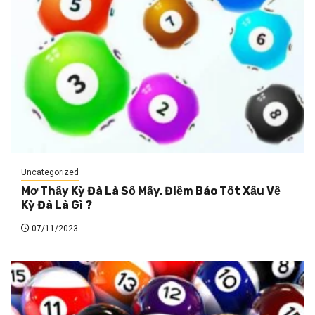
Uncategorized
Mơ Thấy Kỳ Đà Là Số Mấy, Điềm Báo Tốt Xấu Về
Kỳ Đà Là Gì ?
07/11/2023