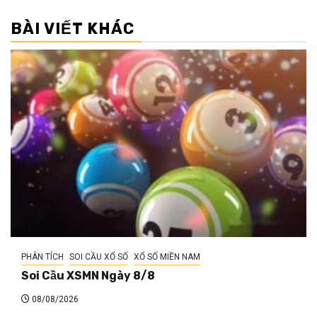
BÀI VIẾT KHÁC
PHÂN TÍCH
SOI CẦU XỔ SỐ
XỔ SỐ MIỀN NAM
Soi Cầu XSMN Ngày 8/8
08/08/2026