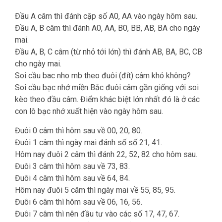
Đầu A câm thì đánh cặp số A0, AA vào ngày hôm sau.
Đầu A, B câm thì đánh A0, AA, B0, BB, AB, BA cho ngày
mai.
Đầu A, B, C câm (từ nhỏ tới lớn) thì đánh AB, BA, BC, CB
cho ngày mai.
Soi cầu bac nho mb theo đuôi (đít) câm khó không?
Soi cầu bạc nhớ miền Bắc đuôi câm gần giống với soi
kèo theo đầu câm. Điểm khác biệt lớn nhất đó là ở các
con lô bạc nhớ xuất hiện vào ngày hôm sau.
Đuôi 0 câm thì hôm sau về 00, 20, 80.
Đuôi 1 câm thì ngày mai đánh số số 21, 41.
Hôm nay đuôi 2 câm thì đánh 22, 52, 82 cho hôm sau.
Đuôi 3 câm thì hôm sau về 73, 83.
Đuôi 4 câm thì hôm sau về 64, 84.
Hôm nay đuôi 5 câm thì ngày mai về 55, 85, 95.
Đuôi 6 câm thì hôm sau về 06, 16, 56.
Đuôi 7 câm thì nên đầu tư vào các số 17, 47, 67.