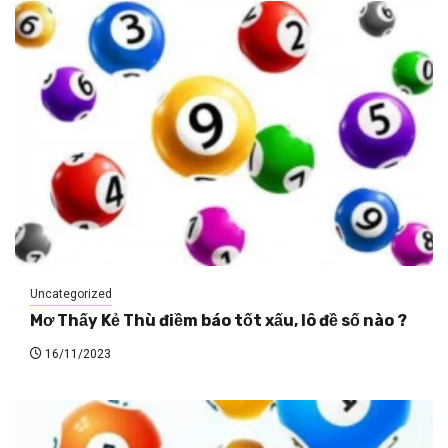
Uncategorized
Mơ Thấy Kẻ Thù điềm báo tốt xấu, lô đề số nào ?
16/11/2023