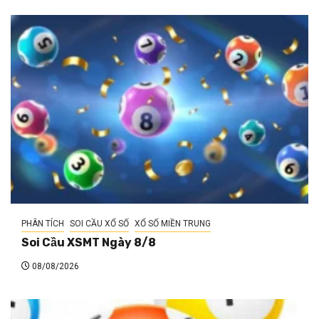
PHÂN TÍCH
SOI CẦU XỔ SỐ
XỔ SỐ MIỀN TRUNG
Soi Cầu XSMT Ngày 8/8
08/08/2026