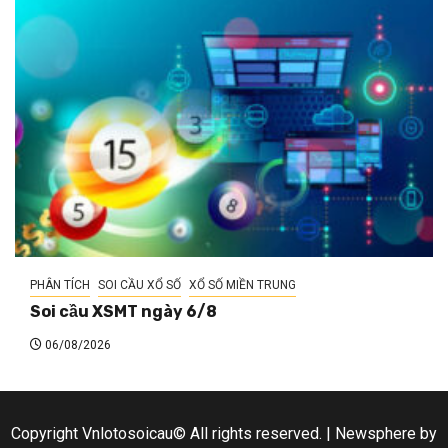
PHÂN TÍCH
SOI CẦU XỔ SỐ
XỔ SỐ MIỀN TRUNG
Soi cầu XSMT ngày 6/8
06/08/2026
Copyright Vnlotosoicau© All rights reserved.
|
Newsphere
by