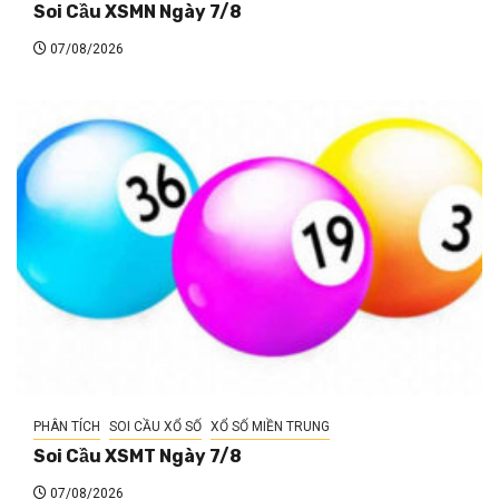
Soi Cầu XSMN Ngày 7/8
07/08/2026
PHÂN TÍCH
SOI CẦU XỔ SỐ
XỔ SỐ MIỀN TRUNG
Soi Cầu XSMT Ngày 7/8
07/08/2026