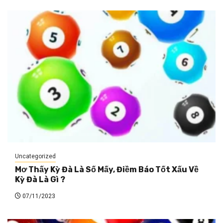
Uncategorized
Mơ Thấy Kỳ Đà Là Số Mấy, Điềm Báo Tốt Xấu Về
Kỳ Đà Là Gì ?
07/11/2023