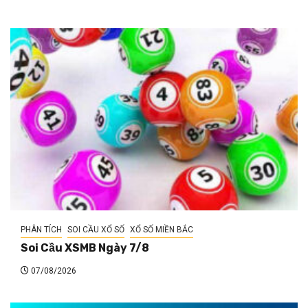
PHÂN TÍCH
SOI CẦU XỔ SỐ
XỔ SỐ MIỀN BẮC
Soi Cầu XSMB Ngày 7/8
07/08/2026