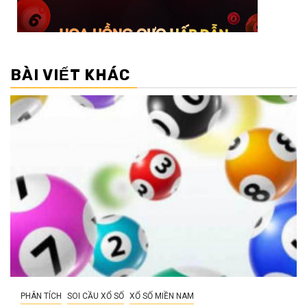
BÀI VIẾT KHÁC
PHÂN TÍCH
SOI CẦU XỔ SỐ
XỔ SỐ MIỀN NAM