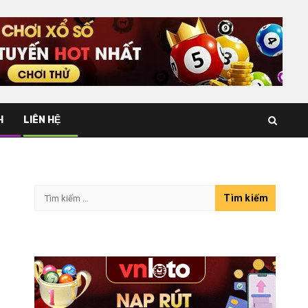
H
LIÊN HỆ
Tìm
kiếm
cho: