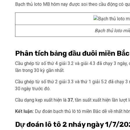
Bạch thủ loto MB hôm nay được soi theo cầu động có quy
Bạch thủ loto m
Phân tích bảng đầu đuôi miền Bắc
Cầu ghép từ số thứ 4 giải 3.2 và giải 4.3 đã chạy 3 ngà
lần trong 30 kỳ gần nhất.
Cầu ghép từ số thứ 2 giải 3.3 và thứ 1 giải 5.2 đã chạy 
30 ngày trước đó.
Cầu dạng kẹp xuất hiện là
37
, tần suất xuất hiện lần lượt
Kết luận:
Dự đoán bạch thủ lô tô miền Bắc dễ về nhất h
Dự đoán lô tô 2 nháy ngày 1/7/2