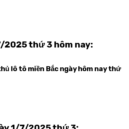
7/2025 thứ 3 hôm nay:
hủ lô tô miền Bắc ngày hôm nay thứ
ày 1/7/2025 thứ 3: