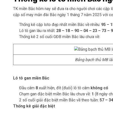
TK miền Bắc hôm nay sẽ đưa ra cho người chơi các cặp lô
cặp số may mắn đài Bắc ngày 1 tháng 7 năm 2025 với cơ hộ
Thống kê cặp loto đẹp nhất miền Bắc về nhiều:
95 – 1
Lô tô gan lâu ra nhất:
28 – 18 – 90 – 04 – 23 – 73 – 
Thống kê 2 số cuối GĐB miền Bắc lâu chưa về:
Bảng bạch thủ MB lâ
Lô tô gan miền Bắc
Đầu câm
8
xuất hiện, đít (đuôi) lô tô câm
không có
Chạm gan đặc biệt miền Bắc lâu chưa về:
1
(8 ngày ch
2 số cuối giải đặc biệt miền Bắc về theo tuần:
57 – 34
Thống kê giải đặc biệt