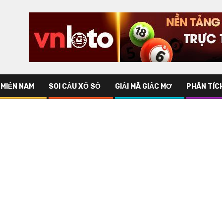
 MIỀN NAM
SOI CẦU XỔ SỐ
GIẢI MÃ GIẤC MƠ
PHÂN TÍC