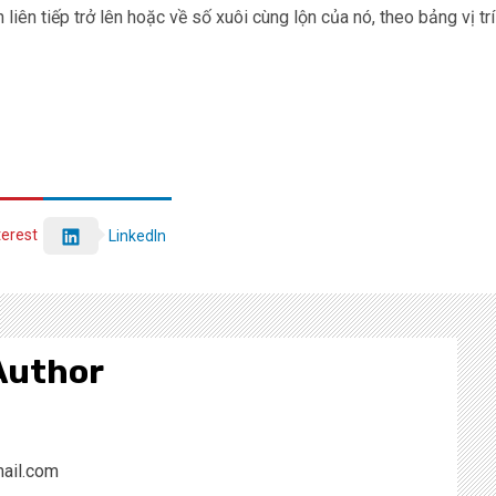
 liên tiếp trở lên hoặc về số xuôi cùng lộn của nó, theo bảng vị trí
terest
LinkedIn
Author
ail.com