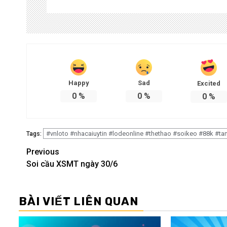
Happy
Sad
Excited
0
%
0
%
0
%
#vnloto #nhacaiuytin #lodeonline #thethao #soikeo #88k #tan
Tags:
Post
Previous
Soi cầu XSMT ngày 30/6
navigation
BÀI VIẾT LIÊN QUAN