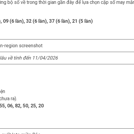
ng bộ số về trong thời gian gần đây để lựa chọn cặp số may mắ
, 09 (6 lần), 32 (6 lần), 37 (6 lần), 21 (5 lần)
lâu về tính đến 11/04/2026
iện
chưa ra).
55, 06, 82, 50, 25, 20