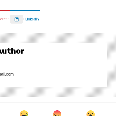
terest
LinkedIn
Author
ail.com