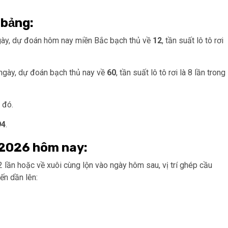
 bảng:
 ngày, dự đoán hôm nay miền Bắc bạch thủ về
12
, tần suất lô tô rơi
3 ngày, dự đoán bạch thủ nay về
60
, tần suất lô tô rơi là 8 lần trong
 đó.
94
.
/2026 hôm nay:
 2 lần hoặc về xuôi cùng lộn vào ngày hôm sau, vị trí ghép cầu
ến dần lên: