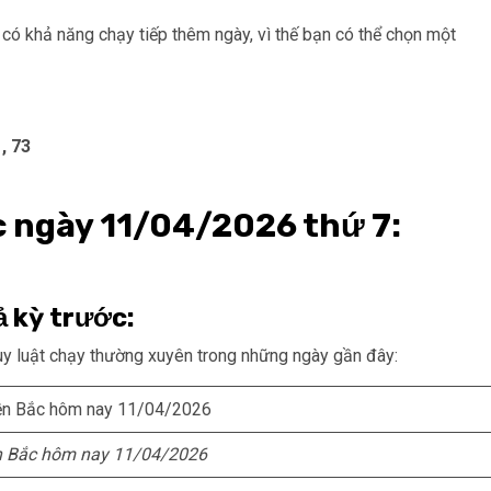
g có khả năng chạy tiếp thêm ngày, vì thế bạn có thể chọn một
1, 73
 ngày 11/04/2026 thứ 7:
ả kỳ trước:
y luật chạy thường xuyên trong những ngày gần đây:
ền Bắc hôm nay 11/04/2026