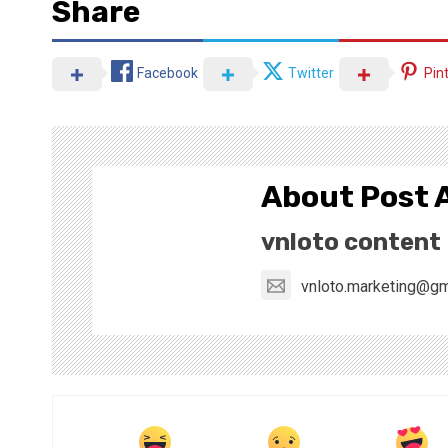
Share
Facebook
Twitter
Pin
About Post 
vnloto content
vnloto.marketing@gm