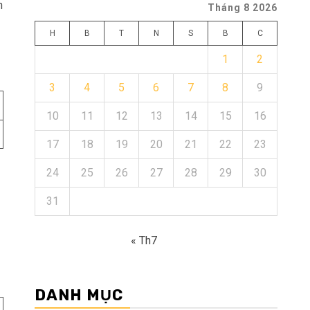
n
Tháng 8 2026
H
B
T
N
S
B
C
1
2
3
4
5
6
7
8
9
10
11
12
13
14
15
16
17
18
19
20
21
22
23
24
25
26
27
28
29
30
31
« Th7
DANH MỤC