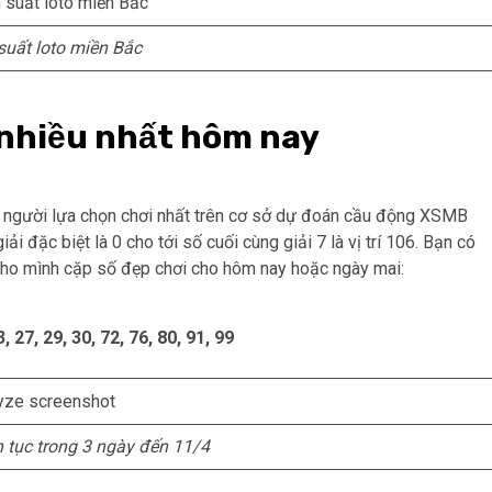
suất loto miền Bắc
i nhiều nhất hôm nay
u người lựa chọn chơi nhất trên cơ sở dự đoán cầu động XSMB
i đặc biệt là 0 cho tới số cuối cùng giải 7 là vị trí 106. Bạn có
 cho mình cặp số đẹp chơi cho hôm nay hoặc ngày mai:
3, 27, 29, 30, 72, 76, 80, 91, 99
 tục trong 3 ngày đến 11/4