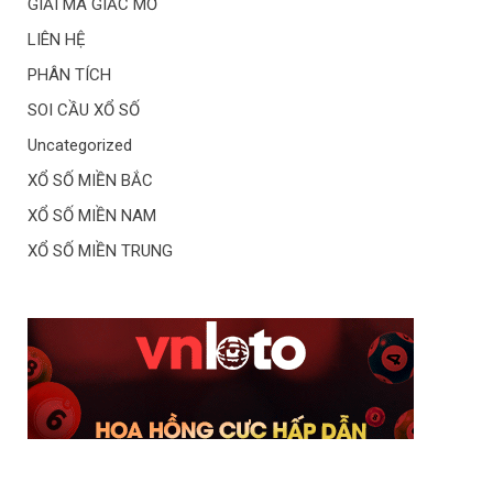
GIẢI MÃ GIẤC MƠ
LIÊN HỆ
PHÂN TÍCH
SOI CẦU XỔ SỐ
Uncategorized
XỔ SỐ MIỀN BẮC
XỔ SỐ MIỀN NAM
XỔ SỐ MIỀN TRUNG