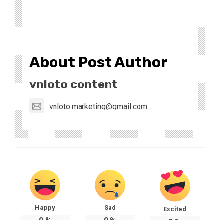
About Post Author
vnloto content
vnloto.marketing@gmail.com
Happy
Sad
Excited