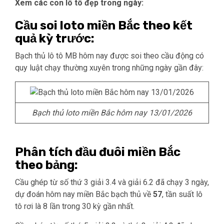
Xem các con lô tô đẹp trong ngày:
Cầu soi loto miền Bắc theo kết
quả kỳ trước:
Bạch thủ lô tô MB hôm nay được soi theo cầu động có
quy luật chạy thường xuyên trong những ngày gần đây:
Bạch thủ loto miền Bắc hôm nay 13/01/2026
Phân tích đầu đuôi miền Bắc
theo bảng:
Cầu ghép từ số thứ 3 giải 3.4 và giải 6.2 đã chạy 3 ngày,
dự đoán hôm nay miền Bắc bạch thủ về
57
, tần suất lô
tô rơi là 8 lần trong 30 kỳ gần nhất.