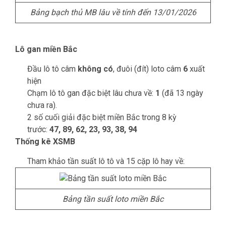
Bảng bạch thủ MB lâu về tính đến 13/01/2026
Lô gan miền Bắc
Đầu lô tô câm
không có
, đuôi (đít) loto câm
6
xuất
hiện
Chạm lô tô gan đặc biệt lâu chưa về:
1
(đã 13 ngày
chưa ra).
2 số cuối giải đặc biệt miền Bắc trong 8 kỳ
trước:
47, 89, 62, 23, 93, 38, 94
Thống kê XSMB
Tham khảo tần suất lô tô và 15 cặp lô hay về:
Bảng tần suất loto miền Bắc