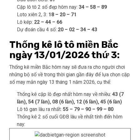
Cặp lô tô 2 số đẹp hôm nay:
34 – 58 – 89
Loto xiên 2, 3:
18 – 20 – 71
Lô kép:
22 – 44 – 66
Dự đoán cầu 4 số:
20 – 02 – 34 – 43
Thống kê lô tô miền Bắc
ngày 13/01/2026 thứ 3:
Thống kê miền Bắc hôm nay sẽ đưa ra cho người chơi
những bộ số về trong thời gian gần đây để lựa chọn cặp
số may mắn ngày 13 tháng 1 năm 2026, cụ thể:
Thống kê cặp lô đẹp nhất hôm nay về nhiều:
43 (7
lần), 54 (7 lần), 08 (6 lần), 12 (6 lần), 45 (6 lần)
Lô tô gan lâu ra nhất:
55 – 79 – 90 – 99 – 80
Thống kê 2 số cuối GĐB lâu về nhất tính đến hôm
nay: