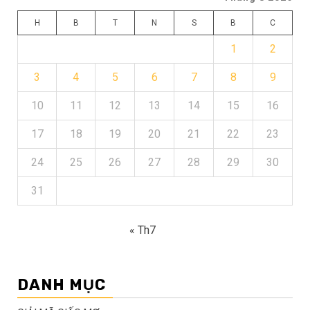
H
B
T
N
S
B
C
1
2
3
4
5
6
7
8
9
10
11
12
13
14
15
16
17
18
19
20
21
22
23
24
25
26
27
28
29
30
31
« Th7
DANH MỤC