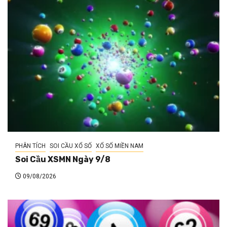
PHÂN TÍCH
SOI CẦU XỔ SỐ
XỔ SỐ MIỀN NAM
Soi Cầu XSMN Ngày 9/8
09/08/2026