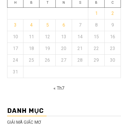
H
B
T
N
S
B
C
1
2
3
4
5
6
7
8
9
10
11
12
13
14
15
16
17
18
19
20
21
22
23
24
25
26
27
28
29
30
31
« Th7
DANH MỤC
GIẢI MÃ GIẤC MƠ