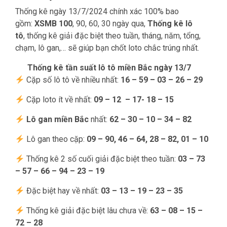
Thống kê ngày 13/7/2024 chính xác 100% bao
gồm:
XSMB 100
, 90, 60, 30 ngày qua,
Thống kê lô
tô
, thống kê giải đặc biệt theo tuần, tháng, năm, tổng,
chạm, lô gan,… sẽ giúp bạn chốt loto chắc trúng nhất.
Thống kê tần suất lô tô miền Bắc ngày 13/7
Cặp số lô tô về nhiều nhất:
16 – 59 – 03 – 26 – 29
Cặp loto ít về nhất:
09 – 12 – 17- 18 – 15
Lô gan miền Bắc
nhất:
62 – 30 – 10 – 34 – 82
Lô gan theo cặp:
09 – 90, 46 – 64, 28 – 82, 01 – 10
Thống kê 2 số cuối giải đặc biệt theo tuần:
03 – 73
– 57 – 66 – 94 – 23 – 19
Đặc biệt hay về nhất:
03 – 13 – 19 – 23 – 35
Thống kê giải đặc biệt lâu chưa về:
63 – 08 – 15 –
72 – 28