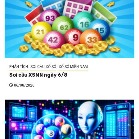
PHÂN TÍCH
SOI CẦU XỔ SỐ
XỔ SỐ MIỀN NAM
Soi cầu XSMN ngày 6/8
06/08/2026