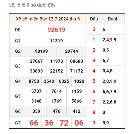
số, lô lô 3 số dưới đây: