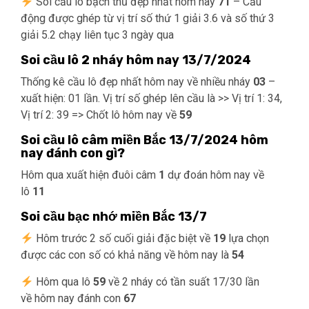
Soi cầu lô bạch thủ đẹp nhất hôm nay
71
– Cầu
động được ghép từ vị trí số thứ 1 giải 3.6 và số thứ 3
giải 5.2 chạy liên tục 3 ngày qua
Soi cầu lô 2 nháy hôm nay 13/7/2024
Thống kê cầu lô đẹp nhất hôm nay về nhiều nháy
03
–
xuất hiện: 01 lần. Vị trí số ghép lên cầu là >> Vị trí 1: 34,
Vị trí 2: 39 => Chốt lô hôm nay về
59
Soi cầu lô câm miền Bắc 13/7/2024 hôm
nay đánh con gì?
Hôm qua xuất hiện đuôi câm
1
dự đoán hôm nay về
lô
11
Soi cầu bạc nhớ miền Bắc 13/7
Hôm trước 2 số cuối giải đặc biệt về
19
lựa chọn
được các con số có khả năng về hôm nay là
54
Hôm qua lô
59
về 2 nháy có tần suất 17/30 lần
về hôm nay đánh con
67