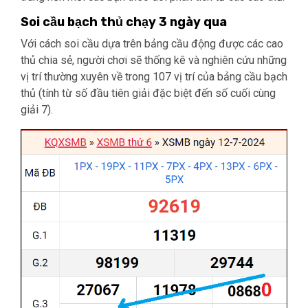
Soi cầu bạch thủ chạy 3 ngày qua
Với cách soi cầu dựa trên bảng cầu động được các cao
thủ chia sẻ, người chơi sẽ thống kê và nghiên cứu những
vị trí thường xuyên về trong 107 vị trí của bảng cầu bạch
thủ (tính từ số đầu tiên giải đặc biệt đến số cuối cùng
giải 7).