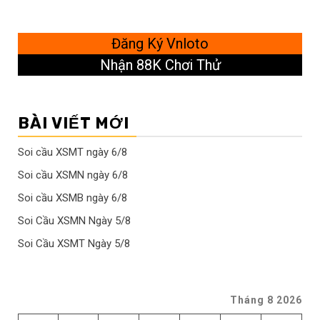
Đăng Ký Vnloto
Nhận 88K Chơi Thử
BÀI VIẾT MỚI
Soi cầu XSMT ngày 6/8
Soi cầu XSMN ngày 6/8
Soi cầu XSMB ngày 6/8
Soi Cầu XSMN Ngày 5/8
Soi Cầu XSMT Ngày 5/8
Tháng 8 2026