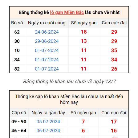
Bảng thống lô khan lâu chưa về ngày 13/7