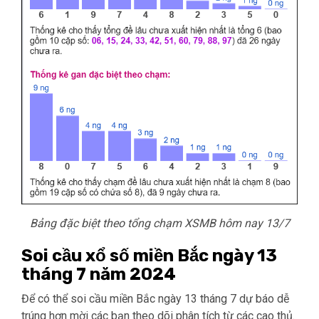
Bảng đặc biệt theo tổng chạm XSMB hôm nay 13/7
Soi cầu xổ số miền Bắc ngày 13
tháng 7 năm 2024
Để có thể soi cầu miền Bắc ngày 13 tháng 7 dự báo dễ
trúng hơn mời các bạn theo dõi phân tích từ các cao thủ.