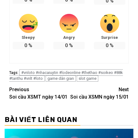
0
%
Sleepy
Angry
Surprise
0
%
0
%
0
%
#vnloto #nhacaiuytin #lodeonline #thethao #soikeo #88k
Tags:
#tanthu #vnlt #loto
game dân gian
slot game
Post
Previous
Next
Soi cầu XSMT ngày 14/01
Soi cầu XSMN ngày 15/01
navigation
BÀI VIẾT LIÊN QUAN