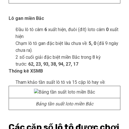
Lô gan miền Bắc
Đầu lô tô câm
6
xuất hiện, đuôi (đít) loto câm
0
xuất
hiện
Chạm lô tô gan đặc biệt lâu chưa về:
5, 0
(đã 9 ngày
chưa ra).
2 số cuối giải đặc biệt miền Bắc trong 8 kỳ
trước:
62, 23, 93, 38, 94, 27, 17
Thống kê XSMB
Tham khảo tần suất lô tô và 15 cặp lô hay về:
Bảng tần suất loto miền Bắc
Các cặp số lô tô được chơi