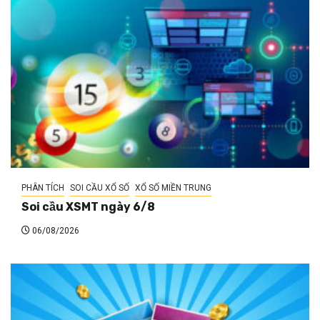
PHÂN TÍCH
SOI CẦU XỔ SỐ
XỔ SỐ MIỀN TRUNG
Soi cầu XSMT ngày 6/8
06/08/2026