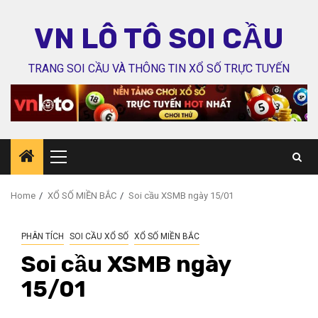
Skip
to
VN LÔ TÔ SOI CẦU
content
TRANG SOI CẦU VÀ THÔNG TIN XỔ SỐ TRỰC TUYẾN
Primary
Menu
Home
XỔ SỐ MIỀN BẮC
Soi cầu XSMB ngày 15/01
PHÂN TÍCH
SOI CẦU XỔ SỐ
XỔ SỐ MIỀN BẮC
Soi cầu XSMB ngày
15/01