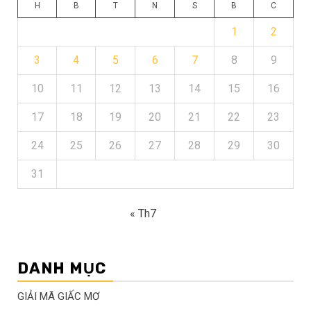
H
B
T
N
S
B
C
1
2
3
4
5
6
7
8
9
10
11
12
13
14
15
16
17
18
19
20
21
22
23
24
25
26
27
28
29
30
31
« Th7
DANH MỤC
GIẢI MÃ GIẤC MƠ