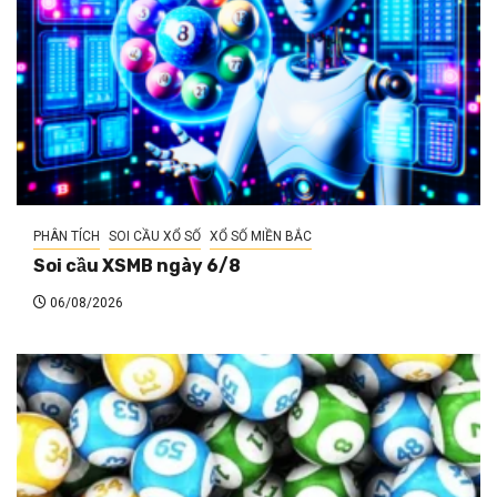
PHÂN TÍCH
SOI CẦU XỔ SỐ
XỔ SỐ MIỀN BẮC
Soi cầu XSMB ngày 6/8
06/08/2026