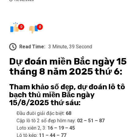
0
0
Read Time:
3 Minute, 39 Second
Dự đoán miền Bắc ngày 15
tháng 8 năm 2025 thứ 6:
Tham khảo số đẹp, dự đoán lô tô
bạch thủ miền Bắc ngày
15/8/2025 thứ sáu:
Đầu đuôi giải đặc biệt:
68
Cặp lô tô 2 số đẹp hôm nay:
02 – 51 – 87
Loto xiên 2, 3:
16 – 19 – 45
Lô tô kép:
11 – 44 – 77