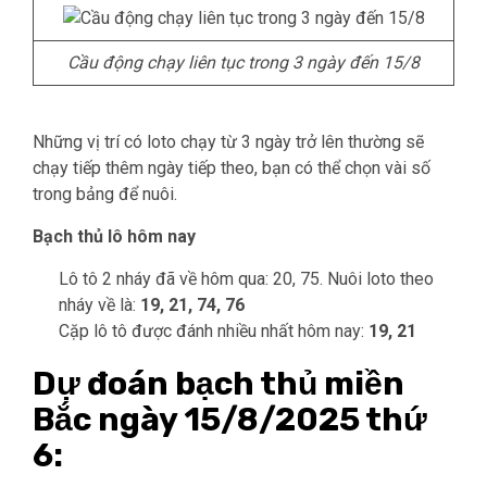
Cầu động chạy liên tục trong 3 ngày đến 15/8
Những vị trí có loto chạy từ 3 ngày trở lên thường sẽ
chạy tiếp thêm ngày tiếp theo, bạn có thể chọn vài số
trong bảng để nuôi.
Bạch thủ lô hôm nay
Lô tô 2 nháy đã về hôm qua: 20, 75. Nuôi loto theo
nháy về là:
19, 21, 74, 76
Cặp lô tô được đánh nhiều nhất hôm nay:
19, 21
Dự đoán bạch thủ miền
Bắc ngày 15/8/2025 thứ
6: