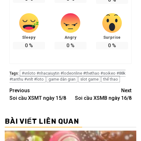
Sleepy
Angry
Surprise
0
%
0
%
0
%
#vnloto #nhacaiuytin #lodeonline #thethao #soikeo #88k
Tags:
#tanthu #vnlt #loto
game dân gian
slot game
thể thao
Post
Previous
Next
Soi cầu XSMT ngày 15/8
Soi cầu XSMB ngày 16/8
navigation
BÀI VIẾT LIÊN QUAN