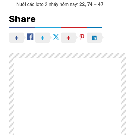
Nuôi các loto 2 nháy hôm nay:
22, 74 – 47
Share