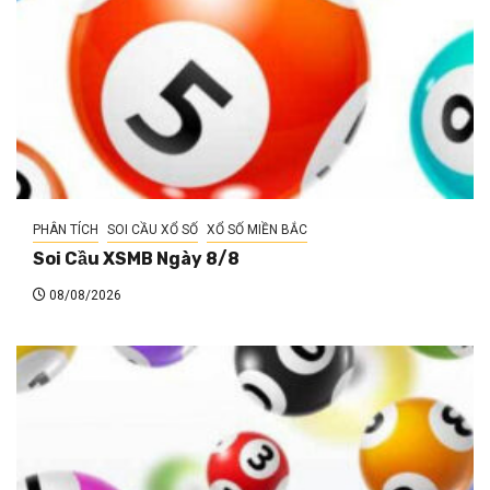
PHÂN TÍCH
SOI CẦU XỔ SỐ
XỔ SỐ MIỀN BẮC
Soi Cầu XSMB Ngày 8/8
08/08/2026