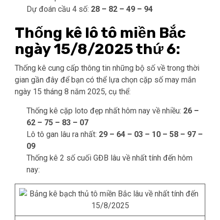
Dự đoán cầu 4 số:
28 – 82 – 49 – 94
Thống kê lô tô miền Bắc
ngày 15/8/2025 thứ 6:
Thống kê cung cấp thông tin những bộ số về trong thời
gian gần đây để bạn có thể lựa chọn cặp số may mắn
ngày 15 tháng 8 năm 2025, cụ thể:
Thống kê cặp loto đẹp nhất hôm nay về nhiều:
26 –
62 – 75 – 83 – 07
Lô tô gan lâu ra nhất:
29 – 64 – 03 – 10 – 58 – 97 –
09
Thống kê 2 số cuối GĐB lâu về nhất tính đến hôm
nay: