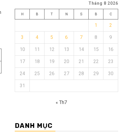
Tháng 8 2026
n
H
B
T
N
S
B
C
1
2
3
4
5
6
7
8
9
10
11
12
13
14
15
16
17
18
19
20
21
22
23
24
25
26
27
28
29
30
31
« Th7
DANH MỤC