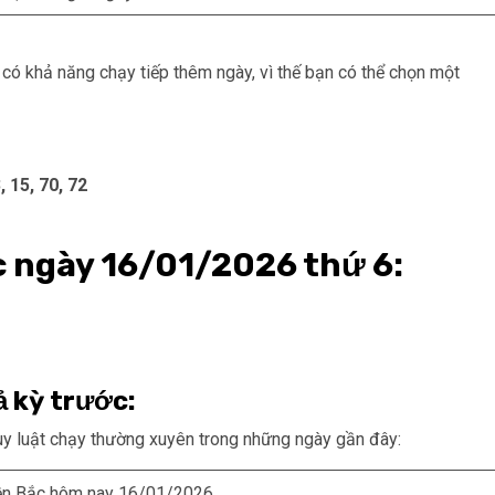
g có khả năng chạy tiếp thêm ngày, vì thế bạn có thể chọn một
, 15, 70, 72
 ngày 16/01/2026 thứ 6:
ả kỳ trước:
y luật chạy thường xuyên trong những ngày gần đây: