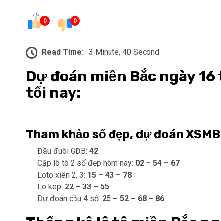
0
0
Read Time:
3 Minute, 40 Second
Dự đoán miền Bắc ngày 16 
tối nay:
Tham khảo số đẹp, dự đoán XSMB
Đầu đuôi GĐB:
42
Cặp lô tô 2 số đẹp hôm nay:
02 – 54 – 67
Loto xiên 2, 3:
15 – 43 – 78
Lô kép:
22 – 33 – 55
Dự đoán cầu 4 số:
25 – 52 – 68 – 86