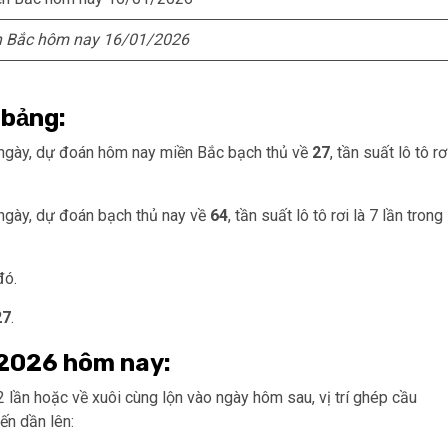
ền Bắc hôm nay 16/01/2026
 bảng:
 3 ngày, dự đoán hôm nay miền Bắc bạch thủ về
27
, tần suất lô tô rơ
3 ngày, dự đoán bạch thủ nay về
64
, tần suất lô tô rơi là 7 lần trong
đó.
27
.
/2026 hôm nay:
 2 lần hoặc về xuôi cùng lộn vào ngày hôm sau, vị trí ghép cầu
ến dần lên: