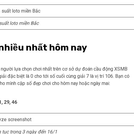
suất loto miền Bắc
i nhiều nhất hôm nay
u người lựa chọn chơi nhất trên cơ sở dự đoán cầu động XSMB
i đặc biệt là 0 cho tới số cuối cùng giải 7 là vị trí 106. Bạn có
 cho mình cặp số đẹp chơi cho hôm nay hoặc ngày mai:
1, 29, 46
 tục trong 3 ngày đến 16/1