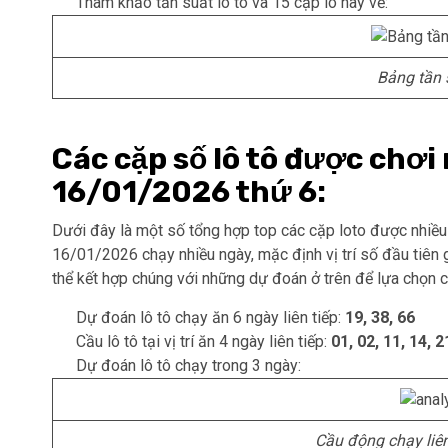
Tham khảo tần suất lô tô và 15 cặp lô hay về:
Bảng tần 
Các cặp số lô tô được chơ
16/01/2026 thứ 6:
Dưới đây là một số tổng hợp top các cặp loto được nhiề
16/01/2026 chạy nhiều ngày, mặc định vị trí số đầu tiên giả
thể kết hợp chúng với những dự đoán ở trên để lựa chọn
Dự đoán lô tô chạy ăn 6 ngày liên tiếp:
19, 38, 66
Cầu lô tô tại vị trí ăn 4 ngày liên tiếp:
01, 02, 11, 14, 2
Dự đoán lô tô chạy trong 3 ngày:
Cầu động chạy liên