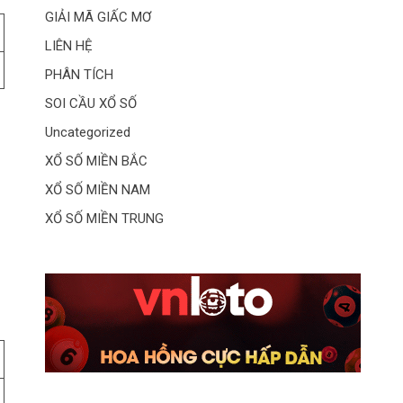
GIẢI MÃ GIẤC MƠ
LIÊN HỆ
PHÂN TÍCH
SOI CẦU XỔ SỐ
Uncategorized
XỔ SỐ MIỀN BẮC
XỔ SỐ MIỀN NAM
XỔ SỐ MIỀN TRUNG