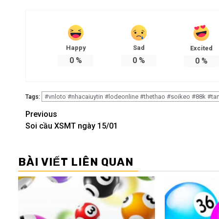
Happy
Sad
Excited
0
%
0
%
0
%
#vnloto #nhacaiuytin #lodeonline #thethao #soikeo #88k #tan
Tags:
Post
Previous
Soi cầu XSMT ngày 15/01
navigation
BÀI VIẾT LIÊN QUAN