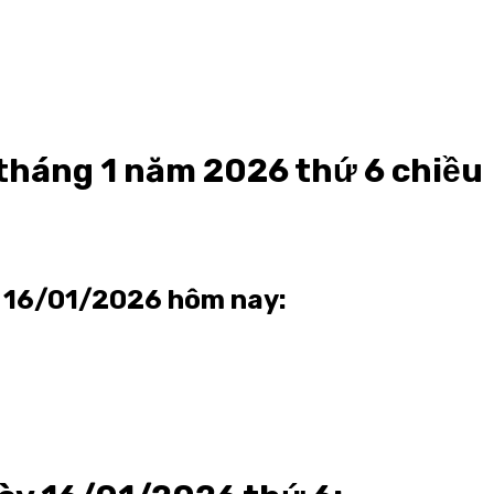
tháng 1 năm 2026 thứ 6 chiều
 16/01/2026 hôm nay: