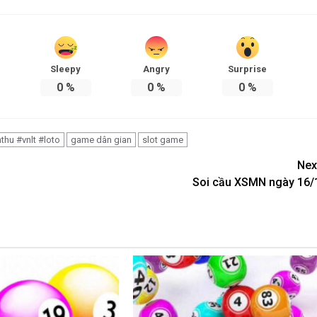
Sleepy
Angry
Surprise
0
%
0
%
0
%
thu #vnlt #loto
game dân gian
slot game
Nex
Soi cầu XSMN ngày 16/