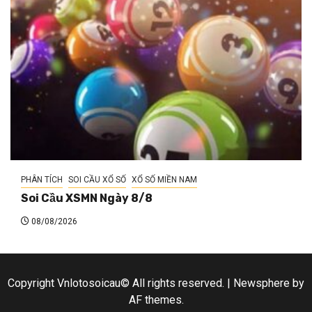
PHÂN TÍCH
SOI CẦU XỔ SỐ
XỔ SỐ MIỀN NAM
Soi Cầu XSMN Ngày 8/8
08/08/2026
Copyright Vnlotosoicau© All rights reserved.
|
Newsphere
by
AF themes.