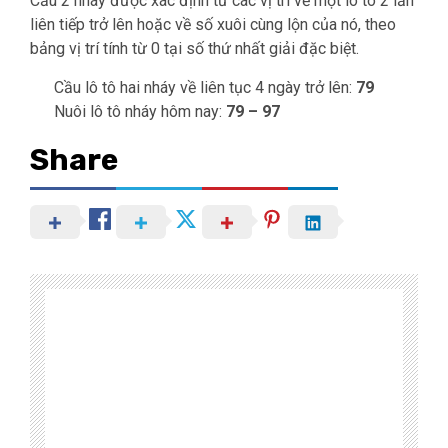
Cầu 2 nháy được xác định từ các vị trí về một lô tô 2 lần
liên tiếp trở lên hoặc về số xuôi cùng lộn của nó, theo
bảng vị trí tính từ 0 tại số thứ nhất giải đặc biệt.
Cầu lô tô hai nháy về liên tục 4 ngày trở lên:
79
Nuôi lô tô nháy hôm nay:
79 – 97
Share