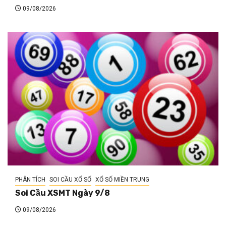
09/08/2026
PHÂN TÍCH
SOI CẦU XỔ SỐ
XỔ SỐ MIỀN TRUNG
Soi Cầu XSMT Ngày 9/8
09/08/2026