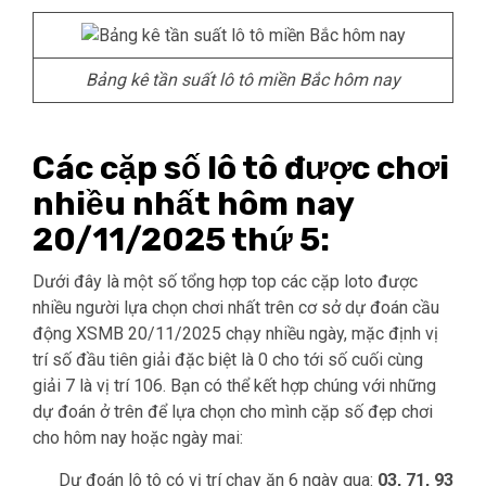
Bảng kê tần suất lô tô miền Bắc hôm nay
Các cặp số lô tô được chơi
nhiều nhất hôm nay
20/11/2025 thứ 5:
Dưới đây là một số tổng hợp top các cặp loto được
nhiều người lựa chọn chơi nhất trên cơ sở dự đoán cầu
động XSMB 20/11/2025 chạy nhiều ngày, mặc định vị
trí số đầu tiên giải đặc biệt là 0 cho tới số cuối cùng
giải 7 là vị trí 106. Bạn có thể kết hợp chúng với những
dự đoán ở trên để lựa chọn cho mình cặp số đẹp chơi
cho hôm nay hoặc ngày mai:
Dự đoán lô tô có vị trí chạy ăn 6 ngày qua:
03, 71, 93