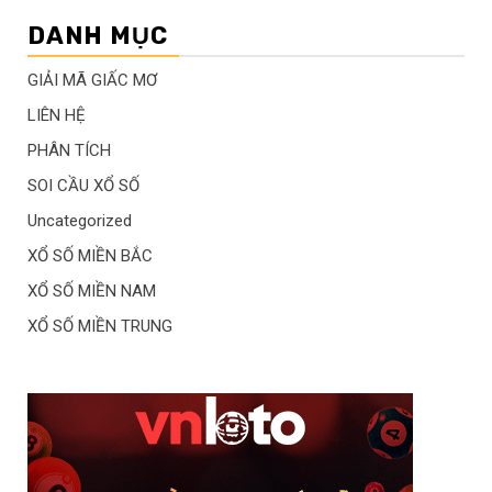
DANH MỤC
GIẢI MÃ GIẤC MƠ
LIÊN HỆ
PHÂN TÍCH
SOI CẦU XỔ SỐ
Uncategorized
XỔ SỐ MIỀN BẮC
XỔ SỐ MIỀN NAM
XỔ SỐ MIỀN TRUNG