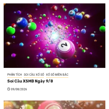
PHÂN TÍCH
SOI CẦU XỔ SỐ
XỔ SỐ MIỀN BẮC
Soi Cầu XSMB Ngày 9/8
09/08/2026