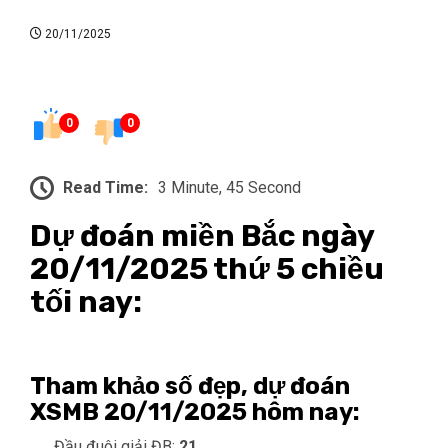
20/11/2025
0
0
Read Time:
3 Minute, 45 Second
Dự đoán miền Bắc ngày
20/11/2025 thứ 5 chiều
tối nay:
Tham khảo số đẹp, dự đoán
XSMB 20/11/2025 hôm nay:
Đầu đuôi giải ĐB:
21