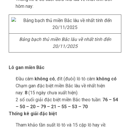
hôm nay:
Bảng bạch thủ miền Bắc lâu về nhất tính đến
20/11/2025
Lô gan miền Bắc
Đầu câm
không có
, đít (đuôi) lô tô câm
không có
Chạm gan đặc biệt miền Bắc lâu về nhất hiện
nay:
8
(15 ngày chưa xuất hiện).
2 số cuối giải đặc biệt miền Bắc theo tuần:
76 – 54
– 50 – 20 – 79 – 21 – 55 – 53 – 70
Thống kê giải đặc biệt
Tham khảo tần suất lô tô và 15 cặp lô hay về: