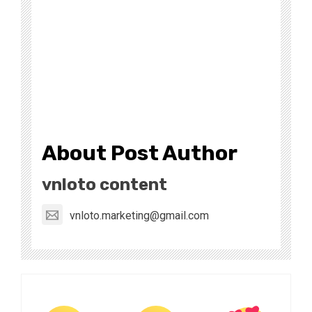
About Post Author
vnloto content
vnloto.marketing@gmail.com