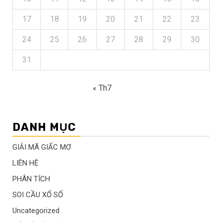
17
18
19
20
21
22
23
24
25
26
27
28
29
30
31
« Th7
DANH MỤC
GIẢI MÃ GIẤC MƠ
LIÊN HỆ
PHÂN TÍCH
SOI CẦU XỔ SỐ
Uncategorized