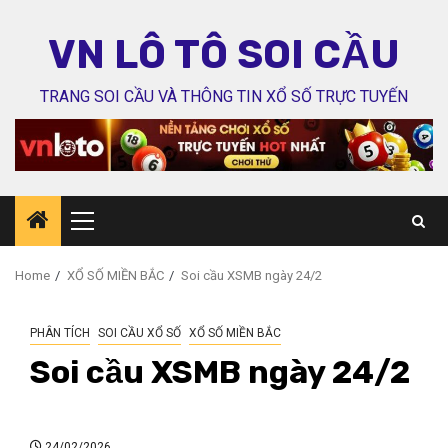
Skip
to
VN LÔ TÔ SOI CẦU
content
TRANG SOI CẦU VÀ THÔNG TIN XỔ SỐ TRỰC TUYẾN
Primary
Menu
Home
XỔ SỐ MIỀN BẮC
Soi cầu XSMB ngày 24/2
PHÂN TÍCH
SOI CẦU XỔ SỐ
XỔ SỐ MIỀN BẮC
Soi cầu XSMB ngày 24/2
24/02/2026