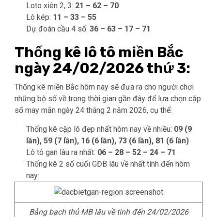
Loto xiên 2, 3:
21 – 62 – 70
Lô kép:
11 – 33 – 55
Dự đoán cầu 4 số:
36 – 63 – 17 – 71
Thống kê lô tô miền Bắc
ngày 24/02/2026 thứ 3:
Thống kê miền Bắc hôm nay sẽ đưa ra cho người chơi
những bộ số về trong thời gian gần đây để lựa chọn cặp
số may mắn ngày 24 tháng 2 năm 2026, cụ thể:
Thống kê cặp lô đẹp nhất hôm nay về nhiều:
09 (9
lần), 59 (7 lần), 16 (6 lần), 73 (6 lần), 81 (6 lần)
Lô tô gan lâu ra nhất:
06 – 28 – 52 – 24 – 71
Thống kê 2 số cuối GĐB lâu về nhất tính đến hôm
nay:
Bảng bạch thủ MB lâu về tính đến 24/02/2026