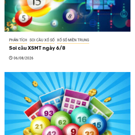
PHÂN TÍCH
SOI CẦU XỔ SỐ
XỔ SỐ MIỀN TRUNG
Soi cầu XSMT ngày 6/8
06/08/2026