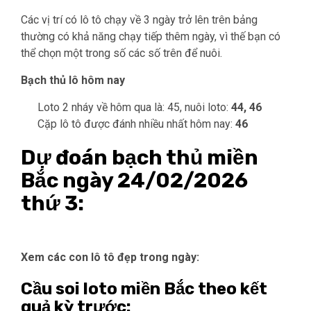
Các vị trí có lô tô chạy về 3 ngày trở lên trên bảng
thường có khả năng chạy tiếp thêm ngày, vì thế bạn có
thể chọn một trong số các số trên để nuôi.
Bạch thủ lô hôm nay
Loto 2 nháy về hôm qua là: 45, nuôi loto:
44, 46
Cặp lô tô được đánh nhiều nhất hôm nay:
46
Dự đoán
bạch thủ miền
Bắc ngày 24/02/2026
thứ 3:
Xem các con lô tô đẹp trong ngày:
Cầu soi loto miền Bắc theo kết
quả kỳ trước: