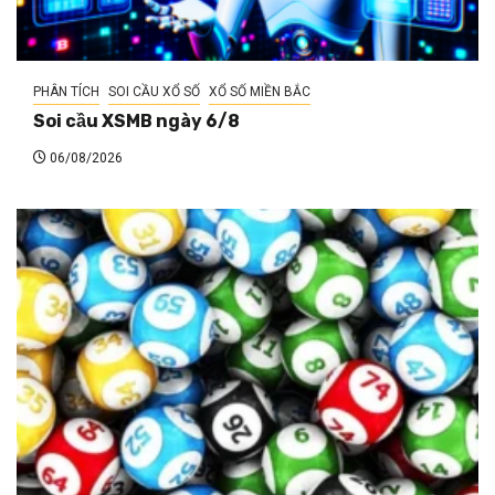
PHÂN TÍCH
SOI CẦU XỔ SỐ
XỔ SỐ MIỀN BẮC
Soi cầu XSMB ngày 6/8
06/08/2026