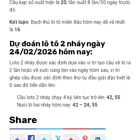
Cầu kẹp số xuất hiện là
20
, tần suất 8 lần/30 ngày trước
đó.
Kết luận:
Bạch thủ lô tô miền Bắc hôm nay dễ về nhất
là
16
.
Dự đoán lô tô 2 nháy ngày
24/02/2026 hôm nay:
Loto 2 nháy được xác định dựa vào vị trí tạo cầu về lô ra
2 lần hoặc về xuôi cùng lộn vào ngày hôm sau, vị trí
ghép cầu được xác định theo thứ tự đầu giải đặc biệt là
0 sau đó tiến dần lên:
Cầu loto 2 nháy chạy 4 kỳ liên tục trở lên:
42, 55
Nuôi lô hai nháy hôm nay:
42 – 24, 55
Share