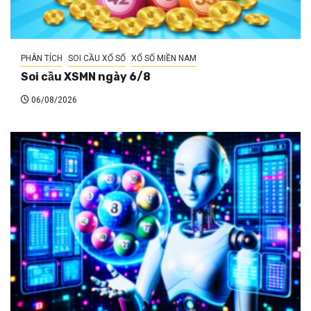
PHÂN TÍCH
SOI CẦU XỔ SỐ
XỔ SỐ MIỀN NAM
Soi cầu XSMN ngày 6/8
06/08/2026