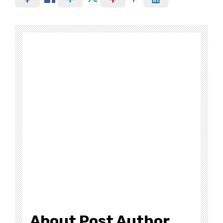
About Post Author