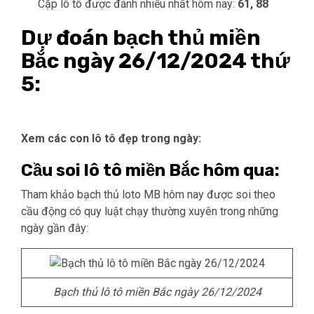
Cặp lô tô được đánh nhiều nhất hôm nay:
61, 88
Dự đoán bạch thủ miền
Bắc ngày 26/12/2024 thứ
5:
Xem các con lô tô đẹp trong ngày:
Cầu soi lô tô miền Bắc hôm qua:
Tham khảo bạch thủ loto MB hôm nay được soi theo
cầu động có quy luật chạy thường xuyên trong những
ngày gần đây:
Bạch thủ lô tô miền Bắc ngày 26/12/2024