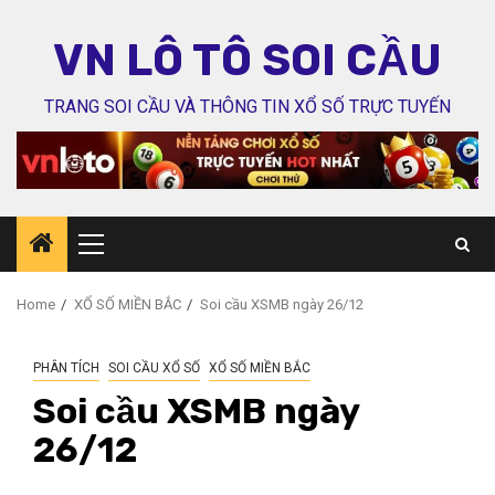
Skip
to
VN LÔ TÔ SOI CẦU
content
TRANG SOI CẦU VÀ THÔNG TIN XỔ SỐ TRỰC TUYẾN
Primary
Menu
Home
XỔ SỐ MIỀN BẮC
Soi cầu XSMB ngày 26/12
PHÂN TÍCH
SOI CẦU XỔ SỐ
XỔ SỐ MIỀN BẮC
Soi cầu XSMB ngày
26/12