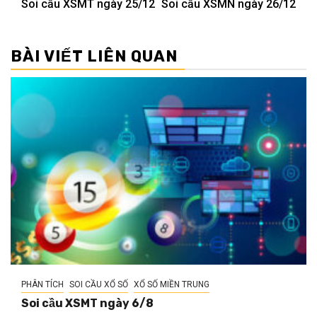
Soi cầu XSMT ngày 25/12
Soi cầu XSMN ngày 26/12
navigation
BÀI VIẾT LIÊN QUAN
PHÂN TÍCH
SOI CẦU XỔ SỐ
XỔ SỐ MIỀN TRUNG
Soi cầu XSMT ngày 6/8