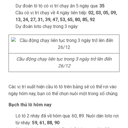
Dự đoán lô tô có vị trí chạy ăn 5 ngày qua:
35
Cầu có vị trí chạy về 4 ngày liên tiếp:
02, 03, 05, 09,
13, 24, 27, 31, 39, 47, 53, 65, 80, 85, 92
Dự đoán loto chạy trong 3 ngày:
Cầu động chạy liên tục trong 3 ngày trở lên đến
26/12
Các vị trí xuất hiện cầu lô tô trên bảng sẽ có thể rơi vào
ngày hôm nay, bạn có thể chọn nuôi một trong số chúng.
Bạch thủ lô hôm nay
Lô tô 2 nháy đã về hôm qua: 60, 89. Nuôi dàn loto rơi
từ nháy:
59, 61, 88, 90