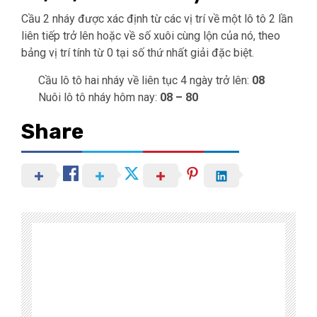
Cầu 2 nháy được xác định từ các vị trí về một lô tô 2 lần
liên tiếp trở lên hoặc về số xuôi cùng lộn của nó, theo
bảng vị trí tính từ 0 tại số thứ nhất giải đặc biệt.
Cầu lô tô hai nháy về liên tục 4 ngày trở lên:
08
Nuôi lô tô nháy hôm nay:
08 – 80
Share