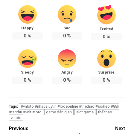
Happy
Sad
Excited
0
%
0
%
0
%
Sleepy
Angry
Surprise
0
%
0
%
0
%
#vnloto #nhacaiuytin #lodeonline #thethao #soikeo #88k
Tags:
#tanthu #vnlt #loto
game dân gian
slot game
thể thao
vnloto
Post
Previous
Next