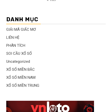
DANH MỤC
GIẢI MÃ GIẤC MƠ
LIÊN HỆ
PHÂN TÍCH
SOI CẦU XỔ SỐ
Uncategorized
XỔ SỐ MIỀN BẮC
XỔ SỐ MIỀN NAM
XỔ SỐ MIỀN TRUNG