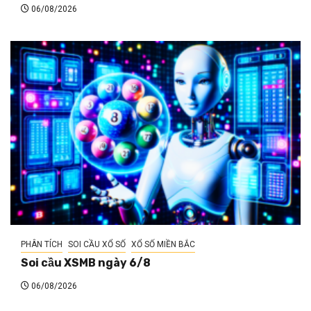
06/08/2026
PHÂN TÍCH
SOI CẦU XỔ SỐ
XỔ SỐ MIỀN BẮC
Soi cầu XSMB ngày 6/8
06/08/2026