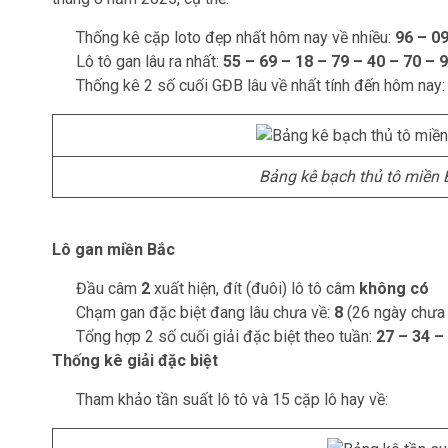
Thống kê cặp loto đẹp nhất hôm nay về nhiều:
96 – 09
Lô tô gan lâu ra nhất:
55 – 69 – 18 – 79 – 40 – 70 – 
Thống kê 2 số cuối GĐB lâu về nhất tính đến hôm nay:
Bảng kê bạch thủ tô miền 
Lô gan miền Bắc
Đầu câm
2
xuất hiện, đít (đuôi) lô tô câm
không có
Chạm gan đặc biệt đang lâu chưa về:
8
(26 ngày chưa 
Tổng hợp 2 số cuối giải đặc biệt theo tuần:
27 – 34 –
Thống kê giải đặc biệt
Tham khảo tần suất lô tô và 15 cặp lô hay về: