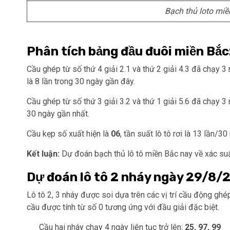
Bạch thủ loto mi
Phân tích bảng đầu đuôi miền Bắc
Cầu ghép từ số thứ 4 giải 2.1 và thứ 2 giải 4.3 đã chạy
là 8 lần trong 30 ngày gần đây.
Cầu ghép từ số thứ 3 giải 3.2 và thứ 1 giải 5.6 đã chạy 3
30 ngày gần nhất.
Cầu kẹp số xuất hiện là
06
, tần suất lô tô rơi là 13 lần/3
Kết luận:
Dự đoán bạch thủ lô tô miền Bắc nay về xác suấ
Dự đoán lô tô 2 nháy ngày 29/8/
Lô tô 2, 3 nháy được soi dựa trên các vị trí cầu động ghép
cầu được tính từ số 0 tương ứng với đầu giải đặc biệt.
Cầu hai nháy chạy 4 ngày liên tục trở lên:
25, 97, 99