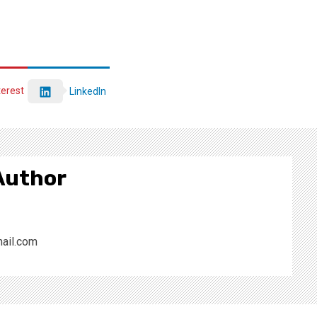
terest
LinkedIn
Author
ail.com