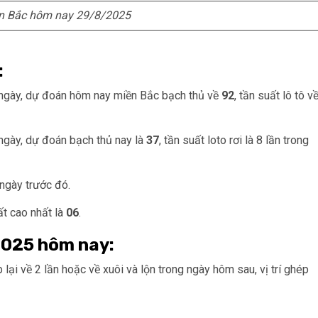
ền Bắc hôm nay 29/8/2025
:
 3 ngày, dự đoán hôm nay miền Bắc bạch thủ về
92
, tần suất lô tô v
 ngày, dự đoán bạch thủ nay là
37
, tần suất loto rơi là 8 lần trong
0 ngày trước đó.
t cao nhất là
06
.
2025 hôm nay:
 lại về 2 lần hoặc về xuôi và lộn trong ngày hôm sau, vị trí ghép