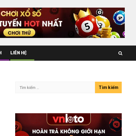
H
LIÊN HỆ
Tìm
kiếm
cho: