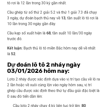
tô rơi là 12 lần trong 30 kỳ gần nhất.
Cầu ghép từ số thứ 2 giải 5.2 và thứ 1 giải 7.3 đã chạy
3 ngày, dự đoán bạch thủ nay về
13
, tần suất lô tô rơi là
10 lần trong 30 ngày gần đây.
Cầu kẹp số xuất hiện là
68
, tần suất 10 lần/30 ngày
trước đó.
Kết luận:
Bạch thủ lô tô miền Bắc hôm nay dễ về nhất
là
52
.
Dự đoán lô tô 2 nháy ngày
03/01/2026 hôm nay:
Loto 2 nháy được xác định dựa vào vị trí tạo cầu về lô ra
2 lần hoặc về xuôi cùng lộn vào ngày hôm sau, vị trí
ghép cầu được xác định theo thứ tự đầu giải đặc biệt là
0 sau đó tiến dần lên:
Cầu loto 2 nháy chạy 4 kỳ liên tục trở lên:
80