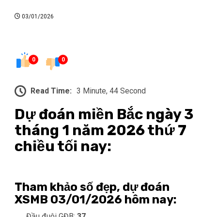
03/01/2026
0
0
Read Time:
3 Minute, 44 Second
Dự đoán miền Bắc ngày 3
tháng 1 năm 2026 thứ 7
chiều tối nay:
Tham khảo số đẹp, dự đoán
XSMB 03/01/2026 hôm nay:
Đầu đuôi GĐB:
37