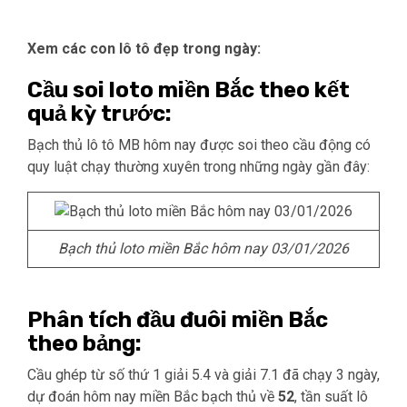
Xem các con lô tô đẹp trong ngày:
Cầu soi loto miền Bắc theo kết
quả kỳ trước:
Bạch thủ lô tô MB hôm nay được soi theo cầu động có
quy luật chạy thường xuyên trong những ngày gần đây:
Bạch thủ loto miền Bắc hôm nay 03/01/2026
Phân tích đầu đuôi miền Bắc
theo bảng:
Cầu ghép từ số thứ 1 giải 5.4 và giải 7.1 đã chạy 3 ngày,
dự đoán hôm nay miền Bắc bạch thủ về
52
, tần suất lô