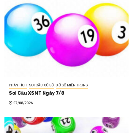
PHÂN TÍCH
SOI CẦU XỔ SỐ
XỔ SỐ MIỀN TRUNG
Soi Cầu XSMT Ngày 7/8
07/08/2026