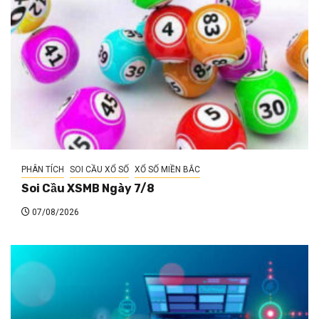
PHÂN TÍCH
SOI CẦU XỔ SỐ
XỔ SỐ MIỀN BẮC
Soi Cầu XSMB Ngày 7/8
07/08/2026