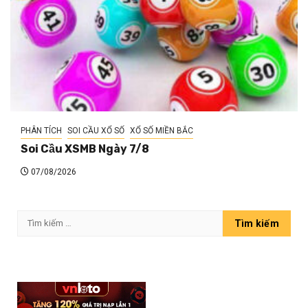
PHÂN TÍCH
SOI CẦU XỔ SỐ
XỔ SỐ MIỀN BẮC
Soi Cầu XSMB Ngày 7/8
07/08/2026
Tìm
kiếm
cho: