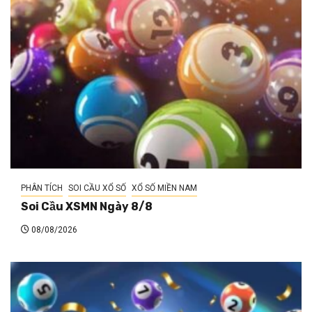
PHÂN TÍCH
SOI CẦU XỔ SỐ
XỔ SỐ MIỀN NAM
Soi Cầu XSMN Ngày 8/8
08/08/2026