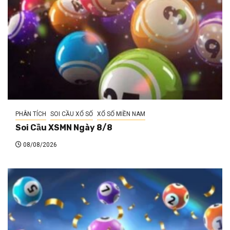
PHÂN TÍCH
SOI CẦU XỔ SỐ
XỔ SỐ MIỀN NAM
Soi Cầu XSMN Ngày 8/8
08/08/2026