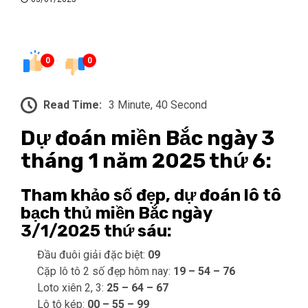
0
0
Read Time:
3 Minute, 40 Second
Dự đoán miền Bắc ngày 3
tháng 1 năm 2025 thứ 6:
Tham khảo số đẹp, dự đoán lô tô
bạch thủ miền Bắc ngày
3/1/2025 thứ sáu:
Đầu đuôi giải đặc biệt:
09
Cặp lô tô 2 số đẹp hôm nay:
19 – 54 – 76
Loto xiên 2, 3:
25 – 64 – 67
Lô tô kép:
00 – 55 – 99