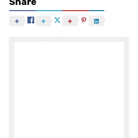
Share