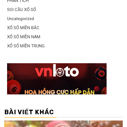
PHÂN TÍCH
SOI CẦU XỔ SỐ
Uncategorized
XỔ SỐ MIỀN BẮC
XỔ SỐ MIỀN NAM
XỔ SỐ MIỀN TRUNG
BÀI VIẾT KHÁC