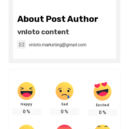
About Post Author
vnloto content
vnloto.marketing@gmail.com
Happy
Sad
Excited
0
%
0
%
0
%