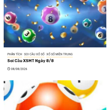
PHÂN TÍCH
SOI CẦU XỔ SỐ
XỔ SỐ MIỀN TRUNG
Soi Cầu XSMT Ngày 8/8
08/08/2026