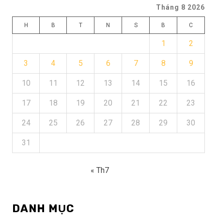
Tháng 8 2026
H
B
T
N
S
B
C
1
2
3
4
5
6
7
8
9
10
11
12
13
14
15
16
17
18
19
20
21
22
23
24
25
26
27
28
29
30
31
« Th7
DANH MỤC