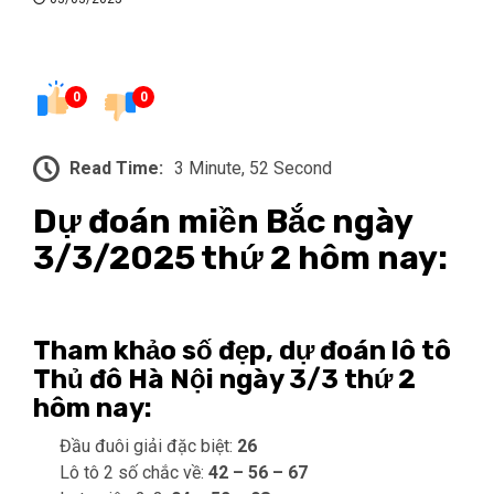
0
0
Read Time:
3 Minute, 52 Second
Dự đoán miền Bắc ngày
3/3/2025 thứ 2 hôm nay:
Tham khảo số đẹp, dự đoán lô tô
Thủ đô Hà Nội ngày 3/3 thứ 2
hôm nay:
Đầu đuôi giải đặc biệt:
26
Lô tô 2 số chắc về:
42 – 56 – 67