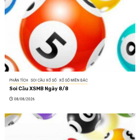
PHÂN TÍCH
SOI CẦU XỔ SỐ
XỔ SỐ MIỀN BẮC
Soi Cầu XSMB Ngày 8/8
08/08/2026