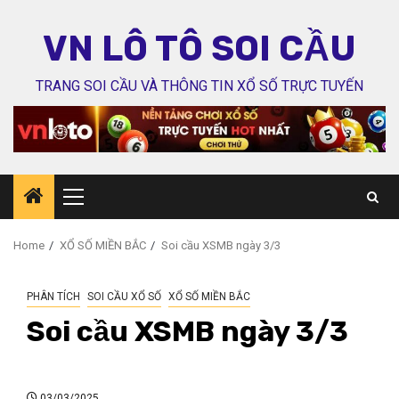
Skip
to
VN LÔ TÔ SOI CẦU
content
TRANG SOI CẦU VÀ THÔNG TIN XỔ SỐ TRỰC TUYẾN
Primary
Menu
Home
XỔ SỐ MIỀN BẮC
Soi cầu XSMB ngày 3/3
PHÂN TÍCH
SOI CẦU XỔ SỐ
XỔ SỐ MIỀN BẮC
Soi cầu XSMB ngày 3/3
03/03/2025