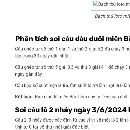
Bạch thủ loto m
Phân tích soi cầu đầu đuôi miền B
Cầu ghép từ số thứ 1 giải 1 và thứ 2 giải 5.2 đã chạy 3
lần trong 30 ngày gần nhất.
Cầu ghép từ số thứ 5 giải 3.3 và thứ 3 giải 4.1 đã chạy 
ngày gần đây.
Cầu kẹp số xuất hiện là
86
, tần suất lô rơi lần lượt là 6 l
Kết luận:
Bạch thủ lô miền Bắc hôm nay tỷ lệ về cao nhất
Soi cầu lô 2 nháy ngày 3/6/2024
Cầu 2, 3 nháy được xác định từ các vị trí về một lô 2 lần li
tính từ 0 tại số thứ nhất giải đặc biệt.