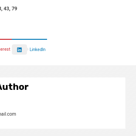
, 43, 79
terest
LinkedIn
Author
ail.com