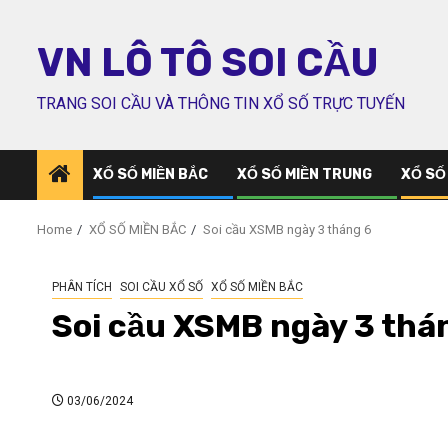
Skip
to
VN LÔ TÔ SOI CẦU
content
TRANG SOI CẦU VÀ THÔNG TIN XỔ SỐ TRỰC TUYẾN
XỔ SỐ MIỀN BẮC
XỔ SỐ MIỀN TRUNG
XỔ SỐ
Home
XỔ SỐ MIỀN BẮC
Soi cầu XSMB ngày 3 tháng 6
PHÂN TÍCH
SOI CẦU XỔ SỐ
XỔ SỐ MIỀN BẮC
Soi cầu XSMB ngày 3 thá
03/06/2024