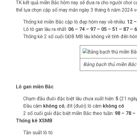
TK kết quả miền Bắc hôm nay sẽ đưa ra cho người chơi cá
thể lựa chọn cặp số may mắn ngày 3 tháng 6 năm 2024 với 
Thống kê miền Bắc cặp lô đẹp hôm nay về nhiều:
12 –
Lô tô gan lâu ra nhất:
06 – 74 – 97 – 05 – 51 – 87 – 
Thống kê 2 số cuối GĐB MB lâu không về tính đến hô
Bảng bạch thủ miền Bắc
Lô gan miền Bắc
Chạm đầu đuôi đặc biệt lâu chưa xuất hiện:
5
(21 ngày
Đầu câm
không có
, đít (đuôi) lô câm
không có
2 số cuối giải đặc biệt miền Bắc theo tuần:
98 – 78 – 
Thống kê XSMB
Tần suất lô tô: