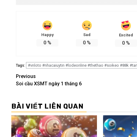
Happy
Sad
Excited
0
%
0
%
0
%
#vnloto #nhacaiuytin #lodeonline #thethao #soikeo #88k #tan
Tags:
Post
Previous
Soi cầu XSMT ngày 1 tháng 6
navigation
BÀI VIẾT LIÊN QUAN