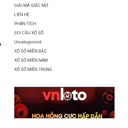
GIẢI MÃ GIẤC MƠ
LIÊN HỆ
PHÂN TÍCH
SOI CẦU XỔ SỐ
Uncategorized
ứ
XỔ SỐ MIỀN BẮC
XỔ SỐ MIỀN NAM
XỔ SỐ MIỀN TRUNG