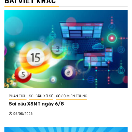
BÀI VIẾT KHÁC
PHÂN TÍCH
SOI CẦU XỔ SỐ
XỔ SỐ MIỀN TRUNG
Soi cầu XSMT ngày 6/8
06/08/2026