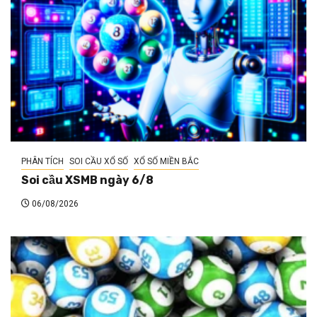
PHÂN TÍCH
SOI CẦU XỔ SỐ
XỔ SỐ MIỀN BẮC
Soi cầu XSMB ngày 6/8
06/08/2026