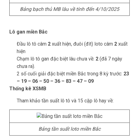
Bảng bạch thủ MB lâu về tính đến 4/10/2025
Lô gan miền Bắc
Đầu lô tô câm
2
xuất hiện, đuôi (đít) loto câm
2
xuất
hiện
Chạm lô tô gan đặc biệt lâu chưa về:
2
(đã 7 ngày
chưa ra).
2 số cuối giải đặc biệt miền Bắc trong 8 kỳ trước:
23
– 19 – 06 – 50 – 36 – 83 – 47 – 09
Thống kê XSMB
Tham khảo tần suất lô tô và 15 cặp lô hay về:
Bảng tần suất loto miền Bắc