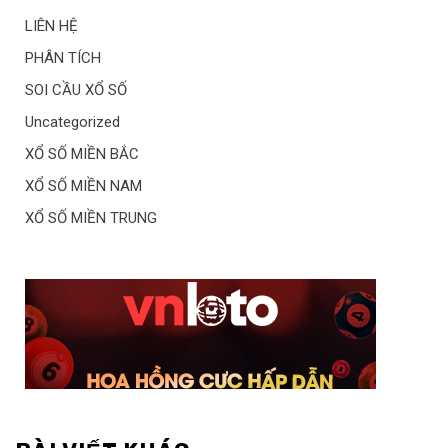
LIÊN HỆ
PHÂN TÍCH
SOI CẦU XỔ SỐ
Uncategorized
XỔ SỐ MIỀN BẮC
XỔ SỐ MIỀN NAM
XỔ SỐ MIỀN TRUNG