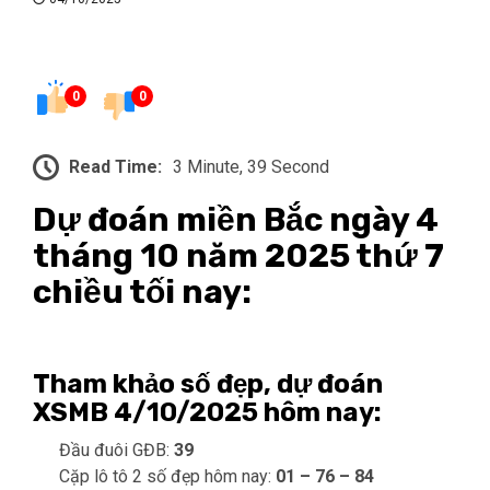
0
0
Read Time:
3 Minute, 39 Second
Dự đoán miền Bắc ngày 4
tháng 10 năm 2025 thứ 7
chiều tối nay:
Tham khảo số đẹp, dự đoán
XSMB 4/10/2025 hôm nay:
Đầu đuôi GĐB:
39
Cặp lô tô 2 số đẹp hôm nay:
01 – 76 – 84