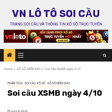
Skip
to
VN LÔ TÔ SOI CẦU
content
TRANG SOI CẦU VÀ THÔNG TIN XỔ SỐ TRỰC TUYẾN
Primary
Menu
Home
XỔ SỐ MIỀN BẮC
Soi cầu XSMB ngày 4/10
PHÂN TÍCH
SOI CẦU XỔ SỐ
XỔ SỐ MIỀN BẮC
Soi cầu XSMB ngày 4/10
04/10/2025