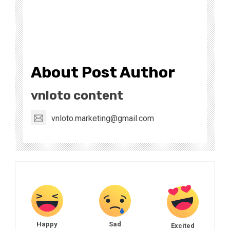
About Post Author
vnloto content
vnloto.marketing@gmail.com
Happy
Sad
Excited