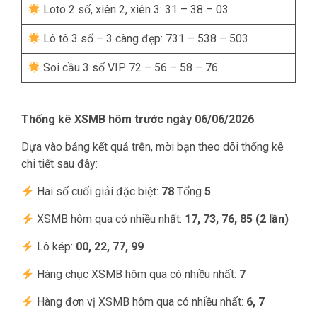
Loto 2 số, xiên 2, xiên 3: 31 – 38 – 03
Lô tô 3 số – 3 càng đẹp: 731 – 538 – 503
Soi cầu 3 số VIP 72 – 56 – 58 – 76
Thống kê XSMB hôm trước ngày 06/06/2026
Dựa vào bảng kết quả trên, mời bạn theo dõi thống kê
chi tiết sau đây:
Hai số cuối giải đặc biệt:
78
Tổng
5
XSMB hôm qua có nhiều nhất:
17, 73, 76, 85 (2 lần)
Lô kép:
00, 22, 77, 99
Hàng chục XSMB hôm qua có nhiều nhất:
7
Hàng đơn vị XSMB hôm qua có nhiều nhất:
6, 7