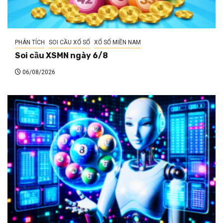
PHÂN TÍCH
SOI CẦU XỔ SỐ
XỔ SỐ MIỀN NAM
Soi cầu XSMN ngày 6/8
06/08/2026