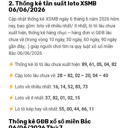
2. Thống kê tần suất loto XSMB
06/06/2026
Cập nhật thống kê XSMB ngày 6 tháng 6 năm 2026 hôm
nay, bao gồm: loto về nhiều nhất/ ít nhất, lô tô lâu chưa
xuất hiện, thống kê hàng chục – hàng đơn vị GĐB lâu
chưa về (trong vòng 10 ngày, 30 ngày, 60 ngày, 90 ngày
gần đây,…) giúp người chơi tìm ra quy luật xổ số miền
Bắc 06/06/2026.
Thống kê lô tô lâu chưa xuất hiện:
89, 61, 05, 04, 82
Cặp loto lâu chưa về:
28 – 82, 02 – 20, 04 – 40
Loto về nhiều nhất:
16, 14, 52, 83, 73
Loto về ít nhất:
37, 82, 01, 02, 15
Lô tô kép hay về nhất:
55, 00, 44, 66, 11
Thống kê GĐB xổ số miền Bắc
06/06/2026 Thứ 7