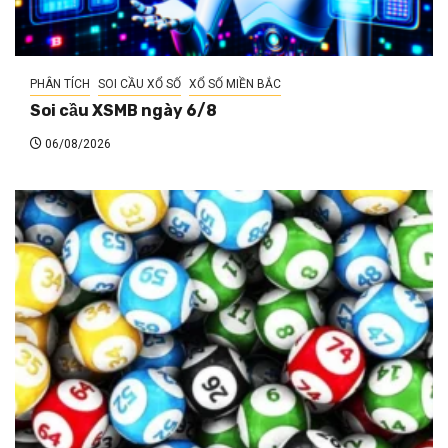
PHÂN TÍCH
SOI CẦU XỔ SỐ
XỔ SỐ MIỀN BẮC
Soi cầu XSMB ngày 6/8
06/08/2026