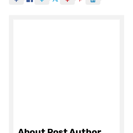
About Post Author