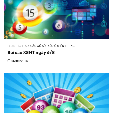
PHÂN TÍCH
SOI CẦU XỔ SỐ
XỔ SỐ MIỀN TRUNG
Soi cầu XSMT ngày 6/8
06/08/2026