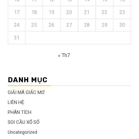
17
18
19
20
21
22
23
24
25
26
27
28
29
30
31
« Th7
DANH MỤC
GIẢI MÃ GIẤC MƠ
LIÊN HỆ
PHÂN TÍCH
SOI CẦU XỔ SỐ
Uncategorized