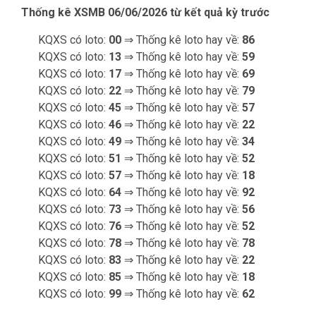
Thống kê XSMB 06/06/2026 từ kết quả kỳ trước
KQXS có loto:
00
⇒ Thống kê loto hay về:
86
KQXS có loto:
13
⇒ Thống kê loto hay về:
59
KQXS có loto:
17
⇒ Thống kê loto hay về:
69
KQXS có loto:
22
⇒ Thống kê loto hay về:
79
KQXS có loto:
45
⇒ Thống kê loto hay về:
57
KQXS có loto:
46
⇒ Thống kê loto hay về:
22
KQXS có loto:
49
⇒ Thống kê loto hay về:
34
KQXS có loto:
51
⇒ Thống kê loto hay về:
52
KQXS có loto:
57
⇒ Thống kê loto hay về:
18
KQXS có loto:
64
⇒ Thống kê loto hay về:
92
KQXS có loto:
73
⇒ Thống kê loto hay về:
56
KQXS có loto:
76
⇒ Thống kê loto hay về:
52
KQXS có loto:
78
⇒ Thống kê loto hay về:
78
KQXS có loto:
83
⇒ Thống kê loto hay về:
22
KQXS có loto:
85
⇒ Thống kê loto hay về:
18
KQXS có loto:
99
⇒ Thống kê loto hay về:
62