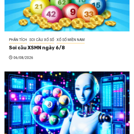
PHÂN TÍCH
SOI CẦU XỔ SỐ
XỔ SỐ MIỀN NAM
Soi cầu XSMN ngày 6/8
06/08/2026