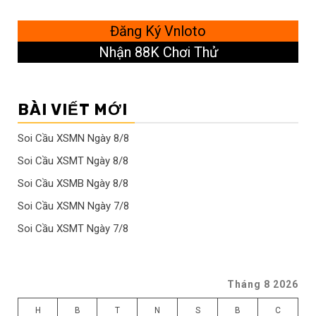
Đăng Ký Vnloto
Nhận 88K Chơi Thử
BÀI VIẾT MỚI
Soi Cầu XSMN Ngày 8/8
Soi Cầu XSMT Ngày 8/8
Soi Cầu XSMB Ngày 8/8
Soi Cầu XSMN Ngày 7/8
Soi Cầu XSMT Ngày 7/8
Tháng 8 2026
H
B
T
N
S
B
C