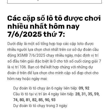
Các cặp số lô tô được chơi
nhiều nhất hôm nay
7/6/2025 thứ 7:
Dưới đây là một số tổng hợp top các cặp loto được
nhiều người lựa chọn chơi nhất trên cơ sở dự đoán cầu
động XSMB 7/6/2025 chạy nhiều ngày, mặc định vị trí
số đầu tiên giải đặc biệt là 0 cho tới số cuối cùng giải 7
là vị trí 106. Bạn có thể kết hợp chúng với những dự
đoán ở trên để lựa chọn cho mình cặp số đẹp chơi cho
hôm nay hoặc ngày mai:
Dự đoán lô tô chạy ăn 6 ngày liên tiếp:
09, 92
Cầu lô tô tại vị trí ăn 4 ngày liên tiếp:
28, 31, 35, 59,
74, 80, 81, 82, 85, 90, 93
Dự đoán lô tô chạy trong 3 ngày: