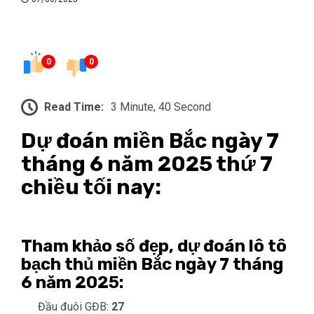
0
0
Read Time:
3 Minute, 40 Second
Dự đoán miền Bắc ngày 7
tháng 6 năm 2025 thứ 7
chiều tối nay:
Tham khảo số đẹp, dự đoán lô tô
bạch thủ miền Bắc ngày 7 tháng
6 năm 2025:
Đầu đuôi GĐB:
27