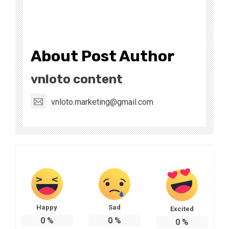
About Post Author
vnloto content
vnloto.marketing@gmail.com
Happy
Sad
Excited
0
%
0
%
0
%