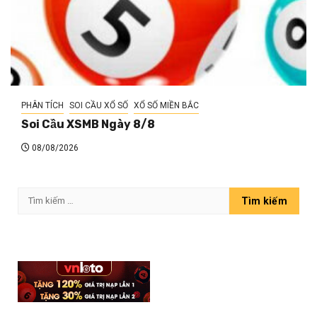
PHÂN TÍCH
SOI CẦU XỔ SỐ
XỔ SỐ MIỀN BẮC
Soi Cầu XSMB Ngày 8/8
08/08/2026
Tìm
kiếm
cho: