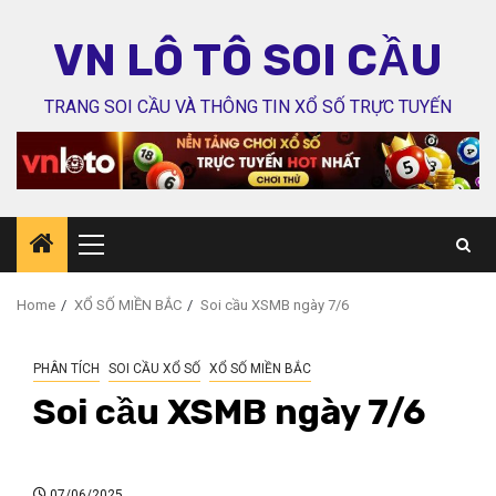
Skip
to
VN LÔ TÔ SOI CẦU
content
TRANG SOI CẦU VÀ THÔNG TIN XỔ SỐ TRỰC TUYẾN
Primary
Menu
Home
XỔ SỐ MIỀN BẮC
Soi cầu XSMB ngày 7/6
PHÂN TÍCH
SOI CẦU XỔ SỐ
XỔ SỐ MIỀN BẮC
Soi cầu XSMB ngày 7/6
07/06/2025