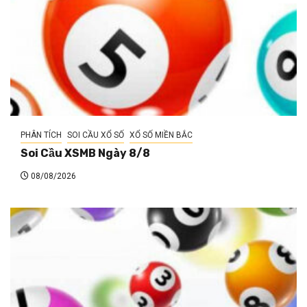
PHÂN TÍCH
SOI CẦU XỔ SỐ
XỔ SỐ MIỀN BẮC
Soi Cầu XSMB Ngày 8/8
08/08/2026