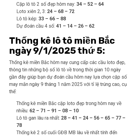
Cặp lô tô 2 số đẹp hôm nay:
34 – 52 – 64
Loto xiên 2, 3:
24 – 68 – 72
Lô tô kép:
33 – 66 – 88
Dự đoán cầu 4 số:
41 – 14 – 26 – 62
Thống kê lô tô miền Bắc
ngày 9/1/2025 thứ 5:
Thống kê miền Bắc hôm nay cung cấp các cầu loto đẹp,
thông tin những bộ số lô tô về trong thời gian 10 ngày
gần đây giúp bạn dự đoán cầu hôm nay lựa chọn cặp số
may mắn ngày 9 tháng 1 năm 2025 với tỉ lệ trúng cao, cụ
thể:
Thống kê miền Bắc cặp loto đẹp trong hôm nay về
nhiều:
62 – 71 – 91 – 08 – 10
Lô tô gan lâu ra nhất:
28 – 41 – 24 – 56 – 65 – 77 –
78
Thống kê 2 số cuối GĐB MB lâu về nhất tính đến