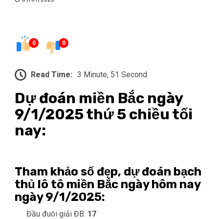
0
0
Read Time:
3 Minute, 51 Second
Dự đoán miền Bắc ngày
9/1/2025 thứ 5 chiều tối
nay:
Tham khảo số đẹp, dự đoán bạch
thủ lô tô miền Bắc ngày hôm nay
ngày 9/1/2025:
Đầu đuôi giải ĐB:
17