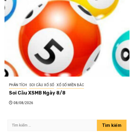
PHÂN TÍCH
SOI CẦU XỔ SỐ
XỔ SỐ MIỀN BẮC
Soi Cầu XSMB Ngày 8/8
08/08/2026
Tìm
kiếm