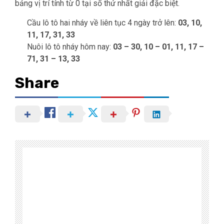
bảng vị trí tính từ 0 tại số thứ nhất giải đặc biệt.
Cầu lô tô hai nháy về liên tục 4 ngày trở lên:
03, 10,
11, 17, 31, 33
Nuôi lô tô nháy hôm nay:
03 – 30, 10 – 01, 11, 17 –
71, 31 – 13, 33
Share