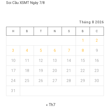
Soi Cầu XSMT Ngày 7/8
Tháng 8 2026
H
B
T
N
S
B
C
1
2
3
4
5
6
7
8
9
10
11
12
13
14
15
16
17
18
19
20
21
22
23
24
25
26
27
28
29
30
31
« Th7