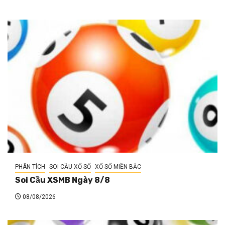
PHÂN TÍCH
SOI CẦU XỔ SỐ
XỔ SỐ MIỀN BẮC
Soi Cầu XSMB Ngày 8/8
08/08/2026