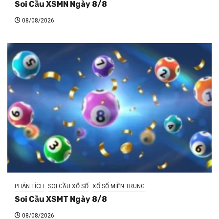
Soi Cầu XSMN Ngày 8/8
08/08/2026
PHÂN TÍCH
SOI CẦU XỔ SỐ
XỔ SỐ MIỀN TRUNG
Soi Cầu XSMT Ngày 8/8
08/08/2026