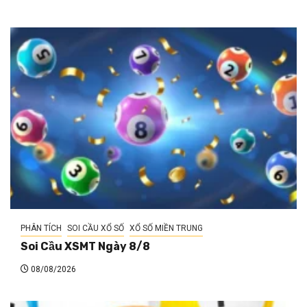
PHÂN TÍCH
SOI CẦU XỔ SỐ
XỔ SỐ MIỀN TRUNG
Soi Cầu XSMT Ngày 8/8
08/08/2026