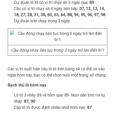
Dự đoán lô tô có vị trí chạy ăn 5 ngày qua:
89
Cầu có vị trí chạy về 4 ngày liên tiếp:
07, 12, 13, 14,
18, 27, 28, 31, 38, 60, 63, 64, 88, 94, 95, 96, 97, 98
Dự đoán loto chạy trong 3 ngày:
Cầu động chạy liên tục trong 3 ngày trở lên đến 9/1
Các vị trí xuất hiện cầu lô tô trên bảng sẽ có thể rơi vào
ngày hôm nay, bạn có thể chọn nuôi một trong số chúng.
Bạch thủ lô hôm nay
Lô tô 2 nháy đã về hôm qua: 89. Nuôi dàn loto rơi từ
nháy:
87, 90
Cặp lô tô được đánh nhiều nhất hôm nay:
87