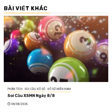
BÀI VIẾT KHÁC
PHÂN TÍCH
SOI CẦU XỔ SỐ
XỔ SỐ MIỀN NAM
Soi Cầu XSMN Ngày 8/8
08/08/2026