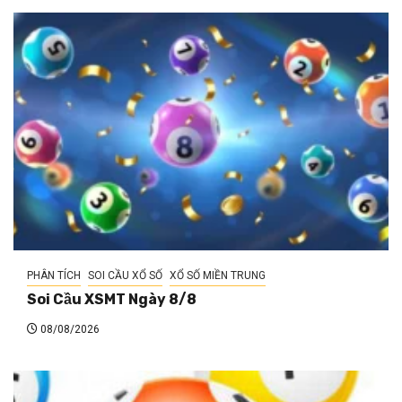
PHÂN TÍCH
SOI CẦU XỔ SỐ
XỔ SỐ MIỀN TRUNG
Soi Cầu XSMT Ngày 8/8
08/08/2026