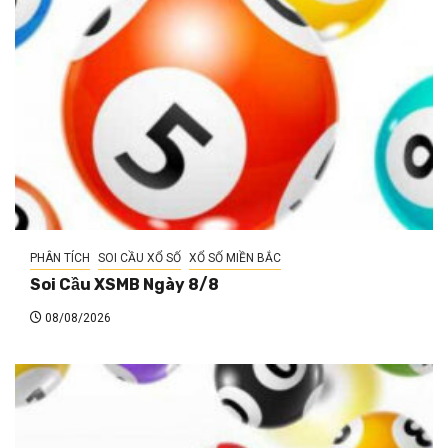
PHÂN TÍCH
SOI CẦU XỔ SỐ
XỔ SỐ MIỀN BẮC
Soi Cầu XSMB Ngày 8/8
08/08/2026