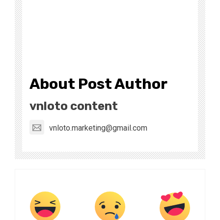
About Post Author
vnloto content
vnloto.marketing@gmail.com