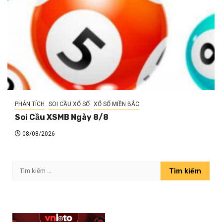
PHÂN TÍCH
SOI CẦU XỔ SỐ
XỔ SỐ MIỀN BẮC
Soi Cầu XSMB Ngày 8/8
08/08/2026
Tìm
kiếm
cho: