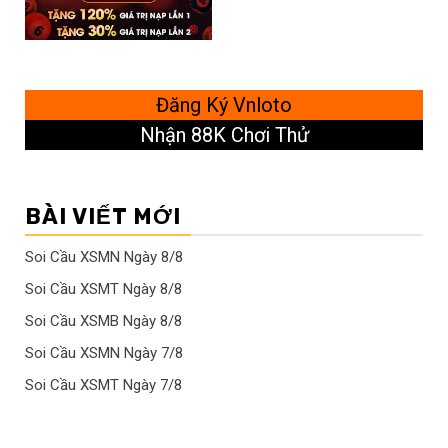
Đăng Ký Vnloto
Nhận 88K Chơi Thử
BÀI VIẾT MỚI
Soi Cầu XSMN Ngày 8/8
Soi Cầu XSMT Ngày 8/8
Soi Cầu XSMB Ngày 8/8
Soi Cầu XSMN Ngày 7/8
Soi Cầu XSMT Ngày 7/8