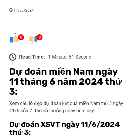
11/06/2024
0
0
Read Time:
1 Minute, 51 Second
Dự đoán miền Nam ngày
11 tháng 6 năm 2024 thứ
3:
Xem cầu lô đẹp dự đoán kết quả miền Nam thứ 3 ngày
11/6 của 2 đài mở thưởng ngày hôm nay:
Dự đoán XSVT ngày 11/6/2024
thứ 3: