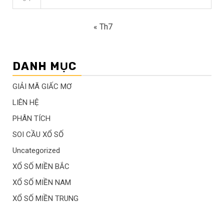
« Th7
DANH MỤC
GIẢI MÃ GIẤC MƠ
LIÊN HỆ
PHÂN TÍCH
SOI CẦU XỔ SỐ
Uncategorized
XỔ SỐ MIỀN BẮC
XỔ SỐ MIỀN NAM
XỔ SỐ MIỀN TRUNG