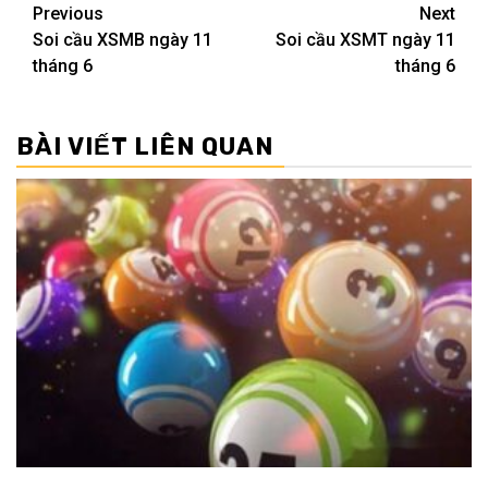
Post
Previous
Next
Soi cầu XSMB ngày 11
Soi cầu XSMT ngày 11
navigation
tháng 6
tháng 6
BÀI VIẾT LIÊN QUAN