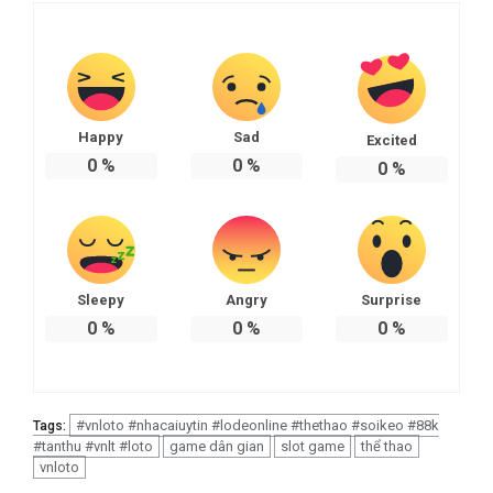
Happy
Sad
Excited
0
%
0
%
0
%
Sleepy
Angry
Surprise
0
%
0
%
0
%
#vnloto #nhacaiuytin #lodeonline #thethao #soikeo #88k
Tags:
#tanthu #vnlt #loto
game dân gian
slot game
thể thao
vnloto