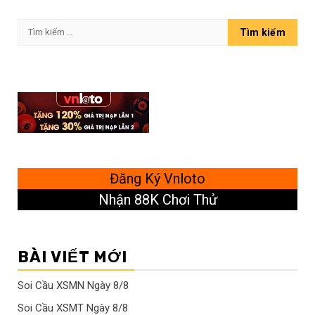
Tìm
kiếm
cho:
Đăng Ký Vnloto
Nhận 88K Chơi Thử
BÀI VIẾT MỚI
Soi Cầu XSMN Ngày 8/8
Soi Cầu XSMT Ngày 8/8