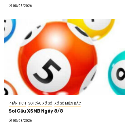
08/08/2026
PHÂN TÍCH
SOI CẦU XỔ SỐ
XỔ SỐ MIỀN BẮC
Soi Cầu XSMB Ngày 8/8
08/08/2026