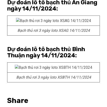
Dự đoán lô tô bạch thủ An Giang
ngày 14/11/2024:
Bạch thủ rơi 3 ngày loto XSAG 14/11/2024
Dự đoán lô tô bạch thủ Bình
Thuận ngày 14/11/2024:
Bạch thủ rơi 3 ngày loto XSBTH 14/11/2024
Share