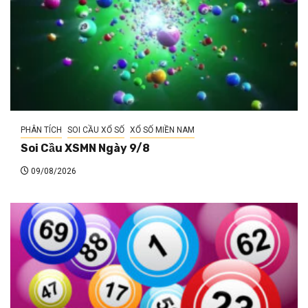
PHÂN TÍCH
SOI CẦU XỔ SỐ
XỔ SỐ MIỀN NAM
Soi Cầu XSMN Ngày 9/8
09/08/2026