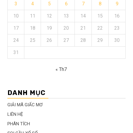
3
4
5
6
7
8
9
10
11
12
13
14
15
16
17
18
19
20
21
22
23
24
25
26
27
28
29
30
31
« Th7
DANH MỤC
GIẢI MÃ GIẤC MƠ
LIÊN HỆ
PHÂN TÍCH