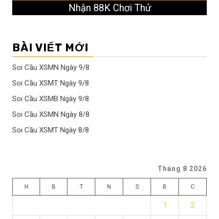
Nhận 88K Chơi Thử
BÀI VIẾT MỚI
Soi Cầu XSMN Ngày 9/8
Soi Cầu XSMT Ngày 9/8
Soi Cầu XSMB Ngày 9/8
Soi Cầu XSMN Ngày 8/8
Soi Cầu XSMT Ngày 8/8
Tháng 8 2026
H
B
T
N
S
B
C
1
2