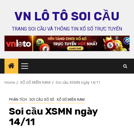
Skip
to
VN LÔ TÔ SOI CẦU
content
TRANG SOI CẦU VÀ THÔNG TIN XỔ SỐ TRỰC TUYẾN
Primary
Menu
Home
XỔ SỐ MIỀN NAM
Soi cầu XSMN ngày 14/11
PHÂN TÍCH
SOI CẦU XỔ SỐ
XỔ SỐ MIỀN NAM
Soi cầu XSMN ngày
14/11