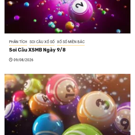
PHÂN TÍCH
SOI CẦU XỔ SỐ
XỔ SỐ MIỀN BẮC
Soi Cầu XSMB Ngày 9/8
09/08/2026