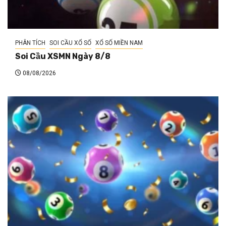
PHÂN TÍCH
SOI CẦU XỔ SỐ
XỔ SỐ MIỀN NAM
Soi Cầu XSMN Ngày 8/8
08/08/2026