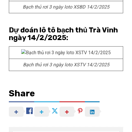
Bạch thủ rơi 3 ngày loto XSBD 14/2/2025
Dự đoán lô tô bạch thủ Trà Vinh
ngày 14/2/2025:
Bạch thủ rơi 3 ngày loto XSTV 14/2/2025
Share