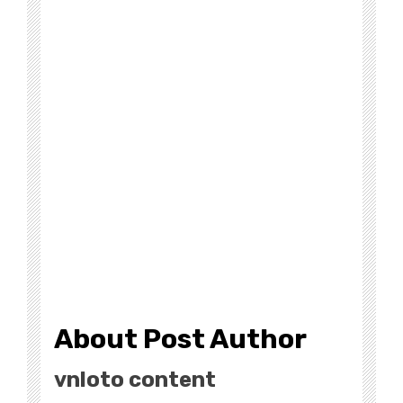
About Post Author
vnloto content