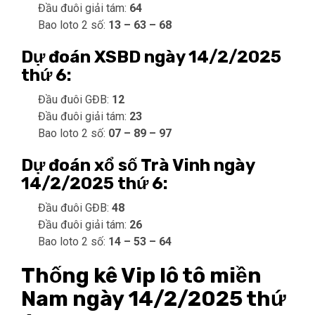
Đầu đuôi giải tám:
64
Bao loto 2 số:
13 – 63 – 68
Dự đoán XSBD ngày 14/2/2025
thứ 6:
Đầu đuôi GĐB:
12
Đầu đuôi giải tám:
23
Bao loto 2 số:
07 – 89 – 97
Dự đoán xổ số Trà Vinh ngày
14/2/2025 thứ 6:
Đầu đuôi GĐB:
48
Đầu đuôi giải tám:
26
Bao loto 2 số:
14 – 53 – 64
Thống kê Vip lô tô miền
Nam ngày 14/2/2025 thứ