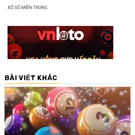
XỔ SỐ MIỀN TRUNG
BÀI VIẾT KHÁC