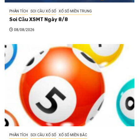
PHÂN TÍCH
SOI CẦU XỔ SỐ
XỔ SỐ MIỀN TRUNG
Soi Cầu XSMT Ngày 8/8
08/08/2026
PHÂN TÍCH
SOI CẦU XỔ SỐ
XỔ SỐ MIỀN BẮC