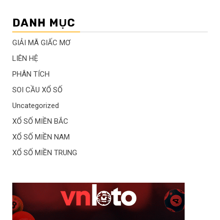
DANH MỤC
GIẢI MÃ GIẤC MƠ
LIÊN HỆ
PHÂN TÍCH
SOI CẦU XỔ SỐ
Uncategorized
XỔ SỐ MIỀN BẮC
XỔ SỐ MIỀN NAM
XỔ SỐ MIỀN TRUNG