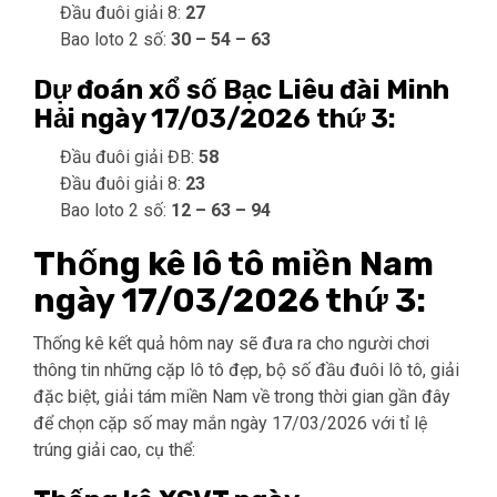
Đầu đuôi giải 8:
27
Bao loto 2 số:
30 – 54 – 63
Dự đoán xổ số Bạc Liêu đài Minh
Hải ngày 17/03/2026 thứ 3:
Đầu đuôi giải ĐB:
58
Đầu đuôi giải 8:
23
Bao loto 2 số:
12 – 63 – 94
Thống kê lô tô miền Nam
ngày 17/03/2026 thứ 3:
Thống kê kết quả hôm nay sẽ đưa ra cho người chơi
thông tin những cặp lô tô đẹp, bộ số đầu đuôi lô tô, giải
đặc biệt, giải tám miền Nam về trong thời gian gần đây
để chọn cặp số may mắn ngày 17/03/2026 với tỉ lệ
trúng giải cao, cụ thể: