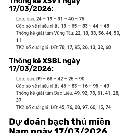
Thống kê XSVT ngày
17/03/2026:
Loto gan:
24 – 19 – 31 – 40 – 75
Cặp số về nhiều nhất:
13 – 65 – 83 – 44 – 48
Thống kê giải tám Vũng Tàu:
22, 13, 33, 56, 44, 50,
11
TK2 số cuối giải ĐB:
78, 17, 95, 26, 13, 32, 68
Thống kê XSBL ngày
17/03/2026:
Loto gan:
09 – 68 – 42 – 25 – 90
Cặp số về nhiều nhất:
45 – 83 – 16 – 95 – 40
Thống kê giải tám Bạc Liêu:
49, 92, 73, 61, 41, 28,
37
TK2 số cuối giải ĐB:
45, 76, 00, 97, 60, 15, 74
Dự đoán bạch thủ miền
Nam ngày 17/03/2026