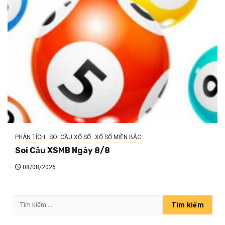
PHÂN TÍCH
SOI CẦU XỔ SỐ
XỔ SỐ MIỀN BẮC
Soi Cầu XSMB Ngày 8/8
08/08/2026
Tìm
kiếm
cho: