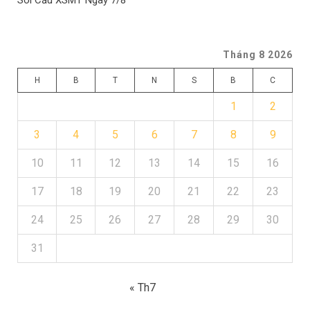
Soi Cầu XSMT Ngày 7/8
Tháng 8 2026
H
B
T
N
S
B
C
1
2
3
4
5
6
7
8
9
10
11
12
13
14
15
16
17
18
19
20
21
22
23
24
25
26
27
28
29
30
31
« Th7