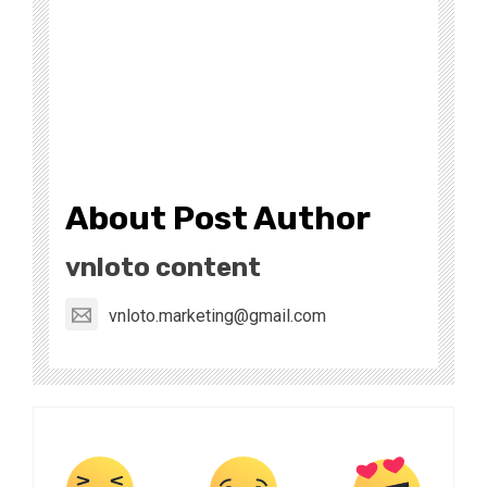
About Post Author
vnloto content
vnloto.marketing@gmail.com