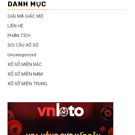
DANH MỤC
GIẢI MÃ GIẤC MƠ
LIÊN HỆ
PHÂN TÍCH
SOI CẦU XỔ SỐ
Uncategorized
XỔ SỐ MIỀN BẮC
XỔ SỐ MIỀN NAM
XỔ SỐ MIỀN TRUNG