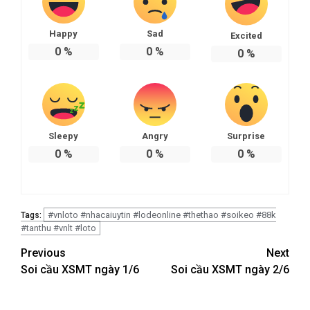
Happy
Sad
Excited
0
%
0
%
0
%
Sleepy
Angry
Surprise
0
%
0
%
0
%
#vnloto #nhacaiuytin #lodeonline #thethao #soikeo #88k
Tags:
#tanthu #vnlt #loto
Post
Previous
Next
Soi cầu XSMT ngày 1/6
Soi cầu XSMT ngày 2/6
navigation