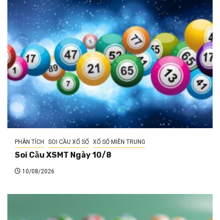
PHÂN TÍCH
SOI CẦU XỔ SỐ
XỔ SỐ MIỀN TRUNG
Soi Cầu XSMT Ngày 10/8
10/08/2026