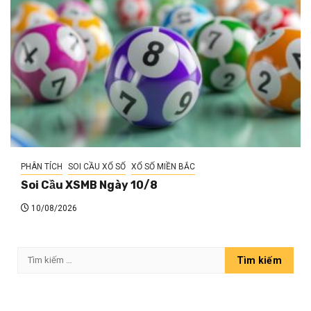
PHÂN TÍCH
SOI CẦU XỔ SỐ
XỔ SỐ MIỀN BẮC
Soi Cầu XSMB Ngày 10/8
10/08/2026
Tìm
kiếm
cho: