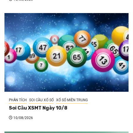
PHÂN TÍCH
SOI CẦU XỔ SỐ
XỔ SỐ MIỀN TRUNG
Soi Cầu XSMT Ngày 10/8
10/08/2026