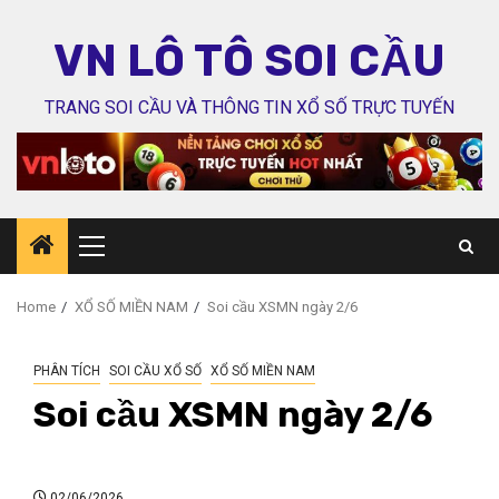
Skip
to
VN LÔ TÔ SOI CẦU
content
TRANG SOI CẦU VÀ THÔNG TIN XỔ SỐ TRỰC TUYẾN
Primary
Menu
Home
XỔ SỐ MIỀN NAM
Soi cầu XSMN ngày 2/6
PHÂN TÍCH
SOI CẦU XỔ SỐ
XỔ SỐ MIỀN NAM
Soi cầu XSMN ngày 2/6
02/06/2026