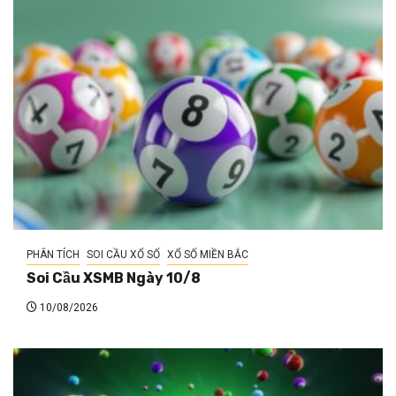
PHÂN TÍCH
SOI CẦU XỔ SỐ
XỔ SỐ MIỀN BẮC
Soi Cầu XSMB Ngày 10/8
10/08/2026