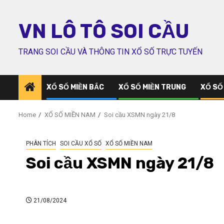
Skip
to
VN LÔ TÔ SOI CẦU
content
TRANG SOI CẦU VÀ THÔNG TIN XỔ SỐ TRỰC TUYẾN
XỔ SỐ MIỀN BẮC
XỔ SỐ MIỀN TRUNG
XỔ SỐ
Home
XỔ SỐ MIỀN NAM
Soi cầu XSMN ngày 21/8
PHÂN TÍCH
SOI CẦU XỔ SỐ
XỔ SỐ MIỀN NAM
Soi cầu XSMN ngày 21/8
21/08/2024