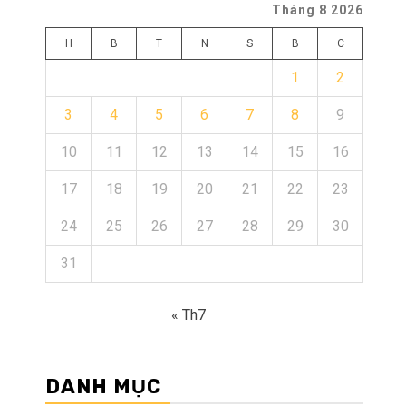
Tháng 8 2026
H
B
T
N
S
B
C
1
2
3
4
5
6
7
8
9
10
11
12
13
14
15
16
17
18
19
20
21
22
23
24
25
26
27
28
29
30
31
« Th7
DANH MỤC