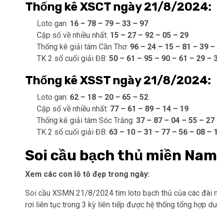
Thống kê XSCT ngày 21/8/2024:
Loto gan:
16 – 78 – 79 – 33 – 97
Cặp số về nhiều nhất:
15 – 27 – 92 – 05 – 29
Thống kê giải tám Cần Thơ:
96 – 24 – 15 – 81 – 39 –
TK 2 số cuối giải ĐB:
50 – 61 – 95 – 90 – 61 – 29 – 
Thống kê XSST ngày 21/8/2024:
Loto gan:
62 – 18 – 20 – 65 – 52
Cặp số về nhiều nhất:
77 – 61 – 89 – 14 – 19
Thống kê giải tám Sóc Trăng:
37 – 87 – 04 – 55 – 27
TK 2 số cuối giải ĐB:
63 – 10 – 31 – 77 – 56 – 08 – 
Soi cầu bạch thủ miền Nam
Xem các con lô tô đẹp trong ngày:
Soi cầu XSMN 21/8/2024 tìm loto bạch thủ của các đài mi
rơi liên tục trong 3 kỳ liên tiếp được hệ thống tổng hợp d