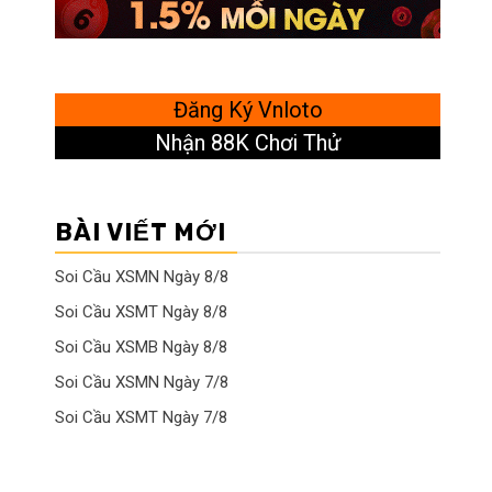
Đăng Ký Vnloto
Nhận 88K Chơi Thử
BÀI VIẾT MỚI
Soi Cầu XSMN Ngày 8/8
Soi Cầu XSMT Ngày 8/8
Soi Cầu XSMB Ngày 8/8
Soi Cầu XSMN Ngày 7/8
Soi Cầu XSMT Ngày 7/8