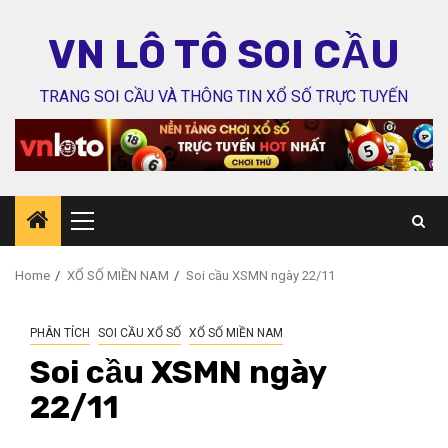
Skip
to
VN LÔ TÔ SOI CẦU
content
TRANG SOI CẦU VÀ THÔNG TIN XỔ SỐ TRỰC TUYẾN
Primary
Menu
Home
XỔ SỐ MIỀN NAM
Soi cầu XSMN ngày 22/11
PHÂN TÍCH
SOI CẦU XỔ SỐ
XỔ SỐ MIỀN NAM
Soi cầu XSMN ngày
22/11