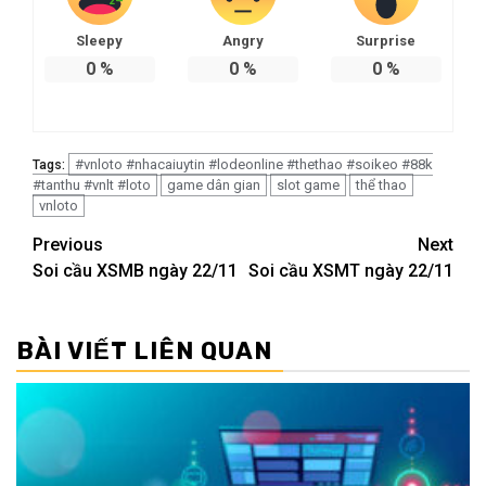
Sleepy
Angry
Surprise
0
%
0
%
0
%
#vnloto #nhacaiuytin #lodeonline #thethao #soikeo #88k
Tags:
#tanthu #vnlt #loto
game dân gian
slot game
thể thao
vnloto
Post
Previous
Next
Soi cầu XSMB ngày 22/11
Soi cầu XSMT ngày 22/11
navigation
BÀI VIẾT LIÊN QUAN