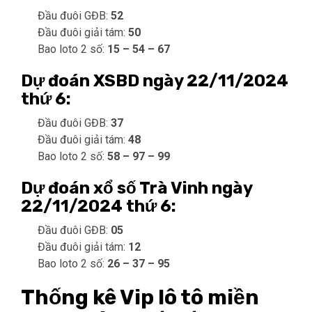
Đầu đuôi GĐB:
52
Đầu đuôi giải tám:
50
Bao loto 2 số:
15 – 54 – 67
Dự đoán XSBD ngày 22/11/2024
thứ 6:
Đầu đuôi GĐB:
37
Đầu đuôi giải tám:
48
Bao loto 2 số:
58 – 97 – 99
Dự đoán xổ số Trà Vinh ngày
22/11/2024 thứ 6:
Đầu đuôi GĐB:
05
Đầu đuôi giải tám:
12
Bao loto 2 số:
26 – 37 – 95
Thống kê Vip lô tô miền