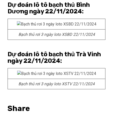
Dự đoán lô tô bạch thủ Bình
Dương ngày 22/11/2024:
Bạch thủ rơi 3 ngày loto XSBD 22/11/2024
Dự đoán lô tô bạch thủ Trà Vinh
ngày 22/11/2024:
Bạch thủ rơi 3 ngày loto XSTV 22/11/2024
Share