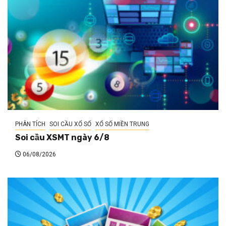
PHÂN TÍCH
SOI CẦU XỔ SỐ
XỔ SỐ MIỀN TRUNG
Soi cầu XSMT ngày 6/8
06/08/2026