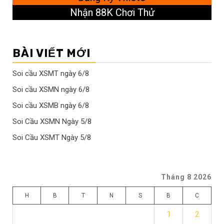
Nhận 88K Chơi Thử
BÀI VIẾT MỚI
Soi cầu XSMT ngày 6/8
Soi cầu XSMN ngày 6/8
Soi cầu XSMB ngày 6/8
Soi Cầu XSMN Ngày 5/8
Soi Cầu XSMT Ngày 5/8
Tháng 8 2026
H
B
T
N
S
B
C
1
2