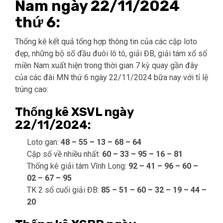
Nam ngày 22/11/2024
thứ 6:
Thống kê kết quả tổng hợp thông tin của các cặp loto
đẹp, những bộ số đầu đuôi lô tô, giải ĐB, giải tám xổ số
miền Nam xuất hiện trong thời gian 7 kỳ quay gần đây
của các đài MN thứ 6 ngày 22/11/2024 bữa nay với tỉ lệ
trúng cao:
Thống kê XSVL ngày
22/11/2024:
Loto gan:
48 – 55 – 13 – 68 – 64
Cặp số về nhiều nhất:
60 – 33 – 95 – 16 – 81
Thống kê giải tám Vĩnh Long:
92 – 41 – 96 – 60 –
02 – 67 – 95
TK 2 số cuối giải ĐB:
85 – 51 – 60 – 32 – 19 – 44 –
20