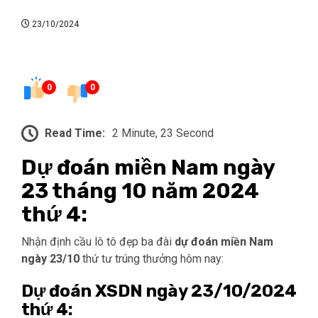
23/10/2024
0
0
Read Time:
2 Minute, 23 Second
Dự đoán miền Nam ngày
23 tháng 10 năm 2024
thứ 4:
Nhận định cầu lô tô đẹp ba đài
dự đoán miền Nam
ngày 23/10
thứ tư trúng thưởng hôm nay:
Dự đoán XSDN ngày 23/10/2024
thứ 4: