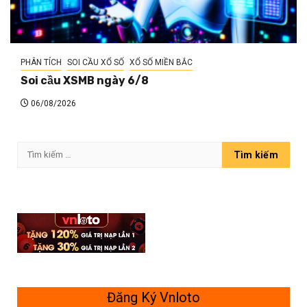
PHÂN TÍCH
SOI CẦU XỔ SỐ
XỔ SỐ MIỀN BẮC
Soi cầu XSMB ngày 6/8
06/08/2026
Tìm
kiếm
cho:
Đăng Ký Vnloto