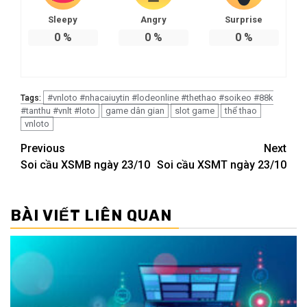
Sleepy
Angry
Surprise
0
%
0
%
0
%
#vnloto #nhacaiuytin #lodeonline #thethao #soikeo #88k
Tags:
#tanthu #vnlt #loto
game dân gian
slot game
thể thao
vnloto
Post
Previous
Next
Soi cầu XSMB ngày 23/10
Soi cầu XSMT ngày 23/10
navigation
BÀI VIẾT LIÊN QUAN