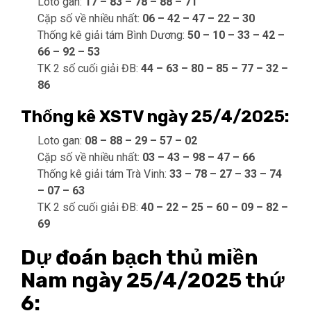
Loto gan:
17 – 83 – 78 – 88 – 71
Cặp số về nhiều nhất:
06 – 42 – 47 – 22 – 30
Thống kê giải tám Bình Dương:
50 – 10 – 33 – 42 –
66 – 92 – 53
TK 2 số cuối giải ĐB:
44 – 63 – 80 – 85 – 77 – 32 –
86
Thống kê XSTV ngày 25/4/2025:
Loto gan:
08 – 88 – 29 – 57 – 02
Cặp số về nhiều nhất:
03 – 43 – 98 – 47 – 66
Thống kê giải tám Trà Vinh:
33 – 78 – 27 – 33 – 74
– 07 – 63
TK 2 số cuối giải ĐB:
40 – 22 – 25 – 60 – 09 – 82 –
69
Dự đoán bạch thủ miền
Nam ngày 25/4/2025 thứ
6: