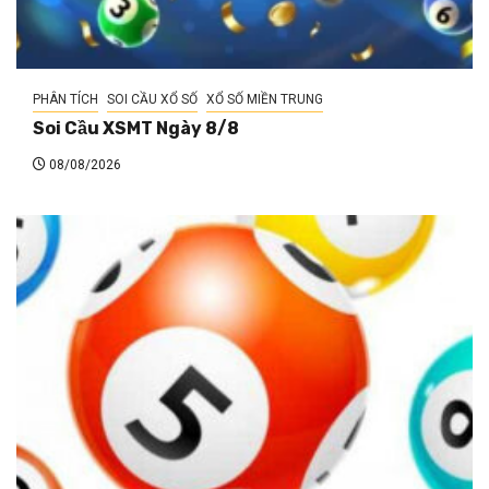
PHÂN TÍCH
SOI CẦU XỔ SỐ
XỔ SỐ MIỀN TRUNG
Soi Cầu XSMT Ngày 8/8
08/08/2026