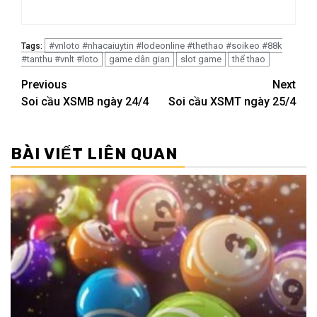
#vnloto #nhacaiuytin #lodeonline #thethao #soikeo #88k
Tags:
#tanthu #vnlt #loto
game dân gian
slot game
thể thao
Post
Previous
Next
Soi cầu XSMB ngày 24/4
Soi cầu XSMT ngày 25/4
navigation
BÀI VIẾT LIÊN QUAN