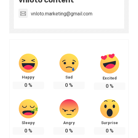
vnloto content
vnloto.marketing@gmail.com
Happy
Sad
Excited
0
%
0
%
0
%
Sleepy
Angry
Surprise
0
%
0
%
0
%