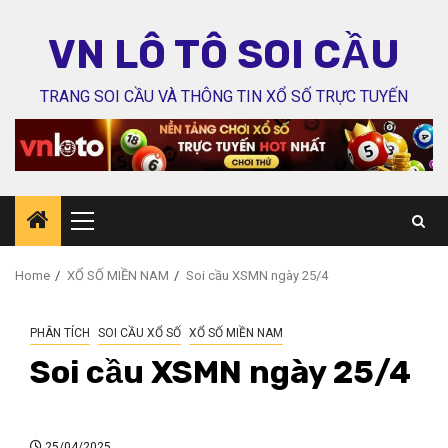
Skip
to
VN LÔ TÔ SOI CẦU
content
TRANG SOI CẦU VÀ THÔNG TIN XỔ SỐ TRỰC TUYẾN
Primary
Menu
Home
XỔ SỐ MIỀN NAM
Soi cầu XSMN ngày 25/4
PHÂN TÍCH
SOI CẦU XỔ SỐ
XỔ SỐ MIỀN NAM
Soi cầu XSMN ngày 25/4
25/04/2025