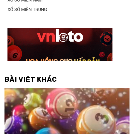
XỔ SỐ MIỀN NAM
XỔ SỐ MIỀN TRUNG
BÀI VIẾT KHÁC