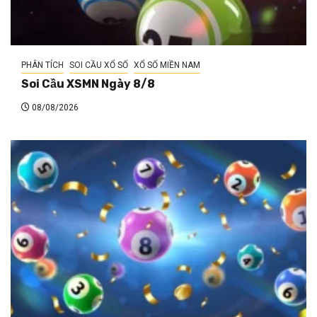
PHÂN TÍCH
SOI CẦU XỔ SỐ
XỔ SỐ MIỀN NAM
Soi Cầu XSMN Ngày 8/8
08/08/2026