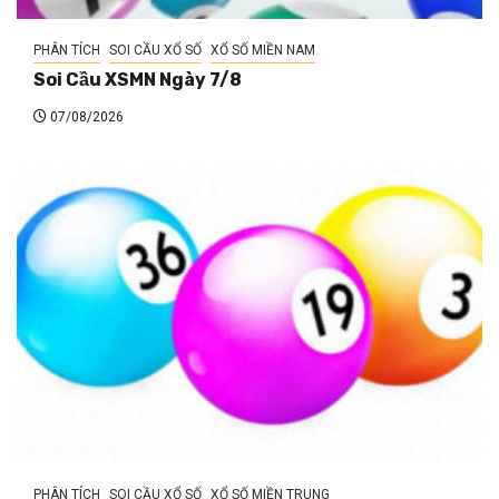
PHÂN TÍCH
SOI CẦU XỔ SỐ
XỔ SỐ MIỀN NAM
Soi Cầu XSMN Ngày 7/8
07/08/2026
PHÂN TÍCH
SOI CẦU XỔ SỐ
XỔ SỐ MIỀN TRUNG