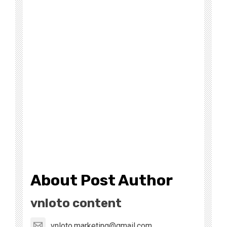
About Post Author
vnloto content
vnloto.marketing@gmail.com