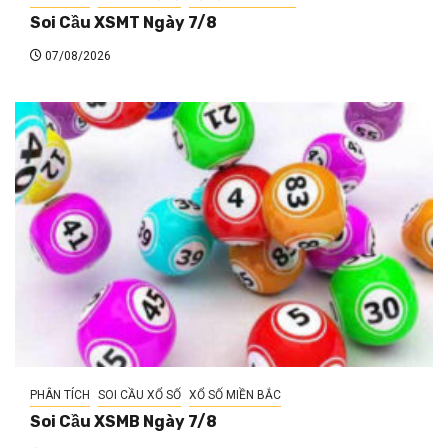
Soi Cầu XSMT Ngày 7/8
07/08/2026
PHÂN TÍCH
SOI CẦU XỔ SỐ
XỔ SỐ MIỀN BẮC
Soi Cầu XSMB Ngày 7/8