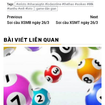
#vnloto #nhacaiuytin #lodeonline #thethao #soikeo #88k
Tags:
#tanthu #vnlt #loto
game dân gian
Post
Previous
Next
Soi cầu XSMB ngày 26/3
Soi cầu XSMT ngày 26/3
navigation
BÀI VIẾT LIÊN QUAN