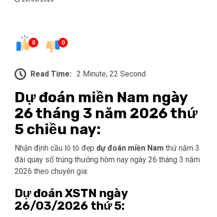
0
0
Read Time:
2 Minute, 22 Second
Dự đoán miền Nam ngày
26 tháng 3 năm 2026 thứ
5 chiều nay:
Nhận định cầu lô tô đẹp
dự đoán miền Nam
thứ năm 3
đài quay số trúng thưởng hôm nay ngày 26 tháng 3 năm
2026 theo chuyên gia:
Dự đoán XSTN ngày
26/03/2026 thứ 5: