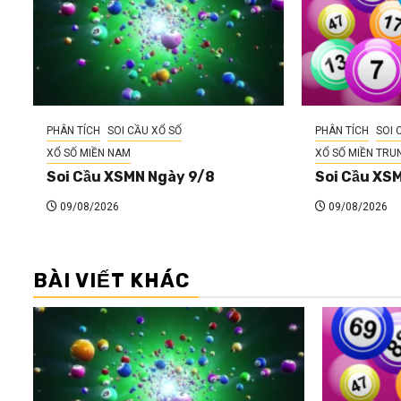
PHÂN TÍCH
SOI CẦU XỔ SỐ
PHÂN TÍCH
SOI 
XỔ SỐ MIỀN NAM
XỔ SỐ MIỀN TRU
Soi Cầu XSMN Ngày 9/8
Soi Cầu XS
09/08/2026
09/08/2026
BÀI VIẾT KHÁC