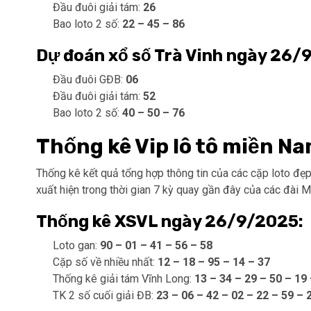
Đầu đuôi giải tám:
26
Bao loto 2 số:
22 – 45 – 86
Dự đoán xổ số Trà Vinh ngày 26/
Đầu đuôi GĐB:
06
Đầu đuôi giải tám:
52
Bao loto 2 số:
40 – 50 – 76
Thống kê Vip lô tô miền N
Thống kê kết quả tổng hợp thông tin của các cặp loto đẹp
xuất hiện trong thời gian 7 kỳ quay gần đây của các đài M
Thống kê XSVL ngày 26/9/2025:
Loto gan:
90 – 01 – 41 – 56 – 58
Cặp số về nhiều nhất:
12 – 18 – 95 – 14 – 37
Thống kê giải tám Vĩnh Long:
13 – 34 – 29 – 50 – 19
TK 2 số cuối giải ĐB:
23 – 06 – 42 – 02 – 22 – 59 – 