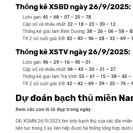
Thống kê XSBD ngày 26/9/2025:
Loto gan:
45 – 68 – 07 – 25 – 78
Cặp số về nhiều nhất:
32 – 18 – 23 – 30 – 12
Thống kê giải tám Bình Dương:
38 – 26 – 06 – 58 – 8
TK 2 số cuối giải ĐB:
82 – 83 – 96 – 28 – 32 – 69 – 
Thống kê XSTV ngày 26/9/2025:
Loto gan:
96 – 29 – 16 – 95 – 01
Cặp số về nhiều nhất:
04 – 43 – 30 – 31 – 37
Thống kê giải tám Trà Vinh:
55 – 61 – 15 – 38 – 45 –
TK 2 số cuối giải ĐB:
42 – 42 – 69 – 39 – 25 – 74 – 
Dự đoán bạch thủ miền Na
Xem các con lô tô đẹp trong ngày:
DĐ XSMN 26/9/2025 tìm loto bạch thủ của các đài miền Na
liên tục trong 3 kỳ liên tiếp được hệ thống tổng hợp dưới