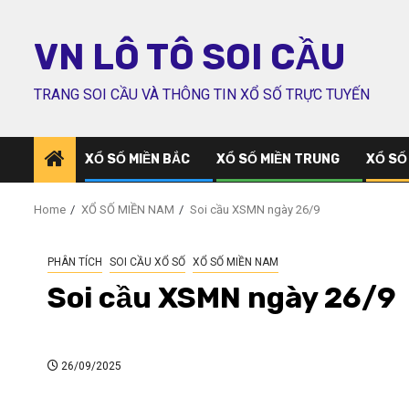
Skip
to
VN LÔ TÔ SOI CẦU
content
TRANG SOI CẦU VÀ THÔNG TIN XỔ SỐ TRỰC TUYẾN
XỔ SỐ MIỀN BẮC
XỔ SỐ MIỀN TRUNG
XỔ SỐ
Home
XỔ SỐ MIỀN NAM
Soi cầu XSMN ngày 26/9
PHÂN TÍCH
SOI CẦU XỔ SỐ
XỔ SỐ MIỀN NAM
Soi cầu XSMN ngày 26/9
26/09/2025