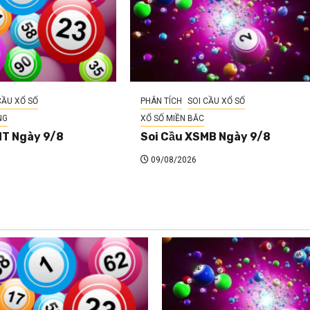
CẦU XỔ SỐ
PHÂN TÍCH
SOI CẦU XỔ SỐ
NG
XỔ SỐ MIỀN BẮC
MT Ngày 9/8
Soi Cầu XSMB Ngày 9/8
09/08/2026