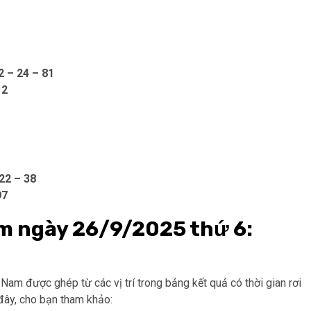
2 – 24 – 81
12
 22 – 38
97
m ngày 26/9/2025 thứ 6:
m được ghép từ các vị trí trong bảng kết quả có thời gian rơi
 đây, cho bạn tham khảo: