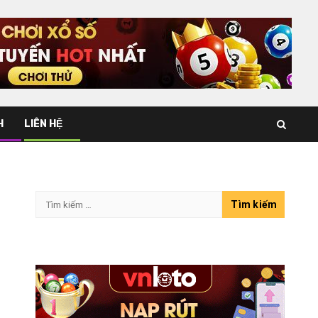
H
LIÊN HỆ
Tìm
kiếm
cho: