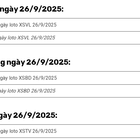
g ngày 26/9/2025:
ngày loto XSVL 26/9/2025
ng ngày 26/9/2025:
ngày loto XSBD 26/9/2025
ngày 26/9/2025: