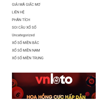
GIẢI MÃ GIẤC MƠ
LIÊN HỆ
PHÂN TÍCH
SOI CẦU XỔ SỐ
Uncategorized
XỔ SỐ MIỀN BẮC
XỔ SỐ MIỀN NAM
XỔ SỐ MIỀN TRUNG