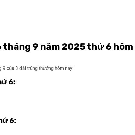
 tháng 9 năm 2025 thứ 6 hôm
 9 của 3 đài trúng thưởng hôm nay:
ứ 6:
hứ 6: