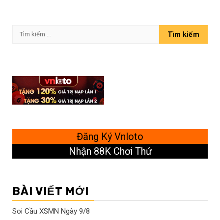
Tìm
kiếm
cho:
Đăng Ký Vnloto
Nhận 88K Chơi Thử
BÀI VIẾT MỚI
Soi Cầu XSMN Ngày 9/8