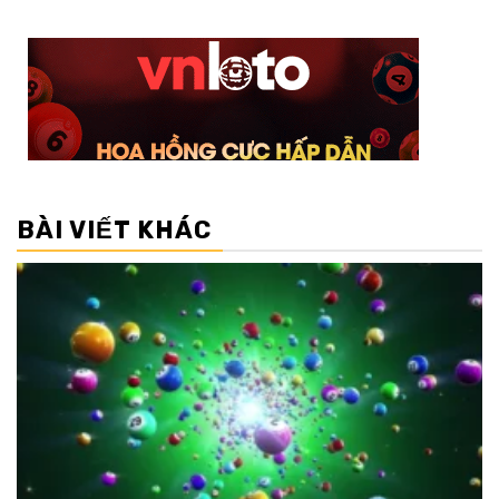
BÀI VIẾT KHÁC