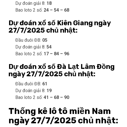
Dự đoán giải 8:
18
Bao loto 2 số:
24 – 54 – 68
Dự đoán xổ số Kiên Giang ngày
27/7/2025 chủ nhật:
Đầu đuôi ĐB:
05
Dự đoán giải 8:
54
Bao loto 2 số:
17 – 84 – 96
Dự đoán xổ số Đà Lạt Lâm Đồng
ngày 27/7/2025 chủ nhật:
Đầu đuôi ĐB:
61
Dự đoán giải 8:
19
Bao loto 2 số:
41 – 68 – 90
Thống kê lô tô miền Nam
ngày 27/7/2025 chủ nhật: