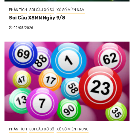
PHÂN TÍCH
SOI CẦU XỔ SỐ
XỔ SỐ MIỀN NAM
Soi Cầu XSMN Ngày 9/8
09/08/2026
PHÂN TÍCH
SOI CẦU XỔ SỐ
XỔ SỐ MIỀN TRUNG