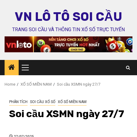
Skip
to
VN LÔ TÔ SOI CẦU
content
TRANG SOI CẦU VÀ THÔNG TIN XỔ SỐ TRỰC TUYẾN
Primary
Menu
Home
XỔ SỐ MIỀN NAM
Soi cầu XSMN ngày 27/7
PHÂN TÍCH
SOI CẦU XỔ SỐ
XỔ SỐ MIỀN NAM
Soi cầu XSMN ngày 27/7
27/07/2025