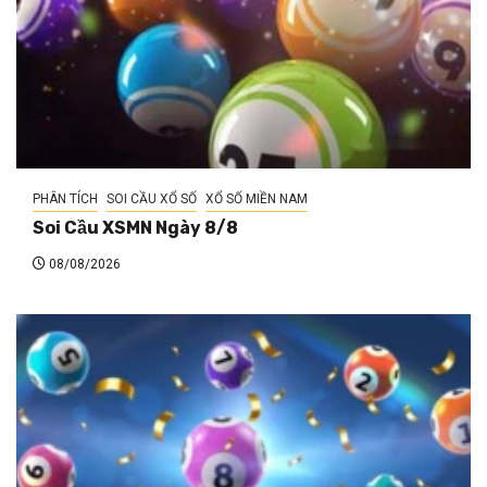
PHÂN TÍCH
SOI CẦU XỔ SỐ
XỔ SỐ MIỀN NAM
Soi Cầu XSMN Ngày 8/8
08/08/2026