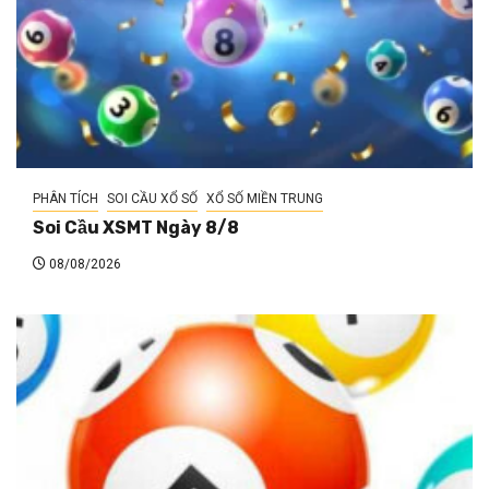
PHÂN TÍCH
SOI CẦU XỔ SỐ
XỔ SỐ MIỀN TRUNG
Soi Cầu XSMT Ngày 8/8
08/08/2026