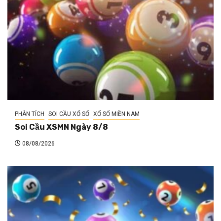
PHÂN TÍCH
SOI CẦU XỔ SỐ
XỔ SỐ MIỀN NAM
Soi Cầu XSMN Ngày 8/8
08/08/2026