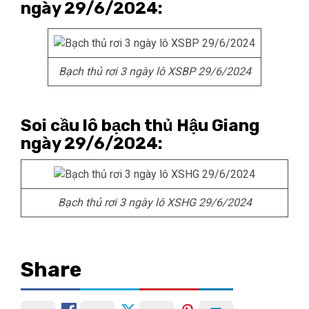
ngày 29/6/2024:
Bạch thủ rơi 3 ngày lô XSBP 29/6/2024
Soi cầu lô bạch thủ Hậu Giang
ngày 29/6/2024:
Bạch thủ rơi 3 ngày lô XSHG 29/6/2024
Share