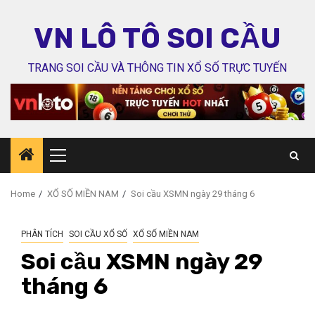
Skip
to
VN LÔ TÔ SOI CẦU
content
TRANG SOI CẦU VÀ THÔNG TIN XỔ SỐ TRỰC TUYẾN
Primary
Menu
Home
XỔ SỐ MIỀN NAM
Soi cầu XSMN ngày 29 tháng 6
PHÂN TÍCH
SOI CẦU XỔ SỐ
XỔ SỐ MIỀN NAM
Soi cầu XSMN ngày 29
tháng 6