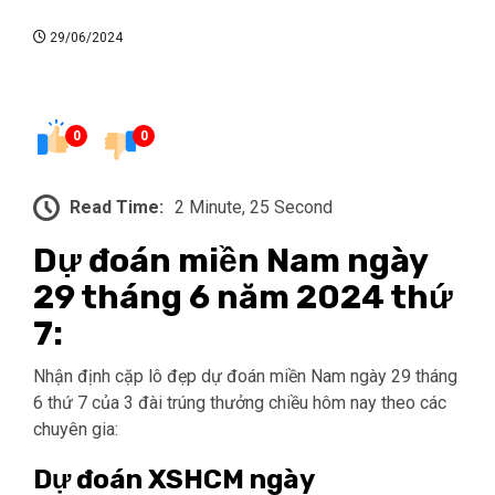
29/06/2024
0
0
Read Time:
2 Minute, 25 Second
Dự đoán miền Nam ngày
29 tháng 6 năm 2024 thứ
7:
Nhận định cặp lô đẹp dự đoán miền Nam ngày 29 tháng
6 thứ 7 của 3 đài trúng thưởng chiều hôm nay theo các
chuyên gia:
Dự đoán XSHCM ngày