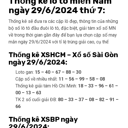
Thống kê lô tô miền Nam
ngày 29/6/2024 thứ 7:
Thống kê sẽ đưa ra các cặp lô đẹp, thông tin của những
bộ số lô tô đầu đuôi lô tô, đặc biệt, giải tám xổ số MN
về trong thời gian gần đây để bạn lựa chọn cặp số may
mắn ngày 29/6/2024 với tỉ lệ trúng giải cao, cụ thể:
Thống kê XSHCM – Xổ số Sài Gòn
ngày 29/6/2024:
Loto gan:
15 – 40 – 67 – 88 – 30
Cặp số về nhiều nhất:
11 – 56 – 99 – 58 – 08
Thống kê giải tám Hồ Chí Minh:
18 – 33 – 96 – 61 –
00 – 13 – 63
TK 2 số cuối giải ĐB:
80 – 33 – 37 – 08 – 82 – 91 –
66
Thống kê XSBP ngày
29/6/2024: