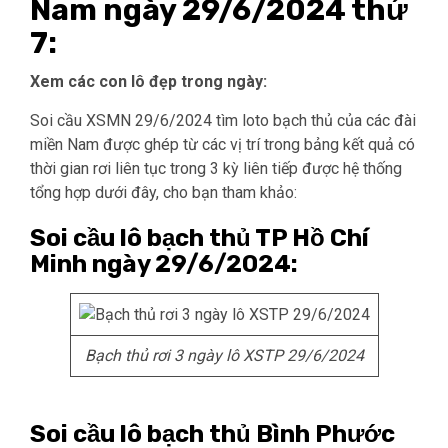
Nam ngày 29/6/2024 thứ
7:
Xem các con lô đẹp trong ngày:
Soi cầu XSMN 29/6/2024 tìm loto bạch thủ của các đài
miền Nam được ghép từ các vị trí trong bảng kết quả có
thời gian rơi liên tục trong 3 kỳ liên tiếp được hệ thống
tổng hợp dưới đây, cho bạn tham khảo:
Soi cầu lô bạch thủ TP Hồ Chí
Minh ngày 29/6/2024:
Bạch thủ rơi 3 ngày lô XSTP 29/6/2024
Soi cầu lô bạch thủ Bình Phước