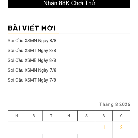
Nhận 88K Chơi Thử
BÀI VIẾT MỚI
Soi Cầu XSMN Ngày 8/8
Soi Cầu XSMT Ngày 8/8
Soi Cầu XSMB Ngày 8/8
Soi Cầu XSMN Ngày 7/8
Soi Cầu XSMT Ngày 7/8
Tháng 8 2026
H
B
T
N
S
B
C
1
2